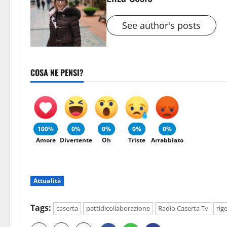
See author's posts
COSA NE PENSI?
100%
0%
0%
0%
0%
Amore
Divertente
Oh
Triste
Arrabbiato
Attualità
Tags:
caserta
pattidicollaborazione
Radio Caserta Tv
rig