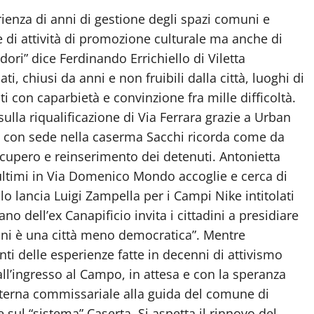
erienza di anni di gestione degli spazi comuni e
 di attività di promozione culturale ma anche di
dori” dice Ferdinando Errichiello di Viletta
, chiusi da anni e non fruibili dalla città, luoghi di
i con caparbietà e convinzione fra mille difficoltà.
lla riqualificazione di Via Ferrara grazie a Urban
e con sede nella caserma Sacchi ricorda come da
ecupero e reinserimento dei detenuti. Antonietta
 ultimi in Via Domenico Mondo accoglie e cerca di
lo lancia Luigi Zampella per i Campi Nike intitolati
o dell’ex Canapificio invita i cittadini a presidiare
uni è una città meno democratica”. Mentre
 delle esperienze fatte in decenni di attivismo
all’ingresso al Campo, in attesa e con la speranza
a terna commissariale alla guida del comune di
 sul “sistema” Caserta. Si aspetta il rinnovo del