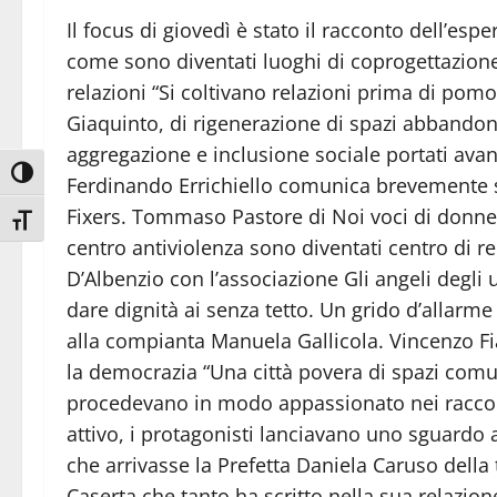
Il focus di giovedì è stato il racconto dell’esp
come sono diventati luoghi di coprogettazione
relazioni “Si coltivano relazioni prima di pomo
Giaquinto, di rigenerazione di spazi abbandonati
aggregazione e inclusione sociale portati avant
Attiva/disattiva alto contrasto
Ferdinando Errichiello comunica brevemente su
Fixers. Tommaso Pastore di Noi voci di donn
Attiva/disattiva dimensione testo
centro antiviolenza sono diventati centro di r
D’Albenzio con l’associazione Gli angeli degli
dare dignità ai senza tetto. Un grido d’allarme 
alla compianta Manuela Gallicola. Vincenzo Fian
la democrazia “Una città povera di spazi com
procedevano in modo appassionato nei racconti
attivo, i protagonisti lanciavano uno sguardo 
che arrivasse la Prefetta Daniela Caruso dell
Caserta che tanto ha scritto nella sua relazione