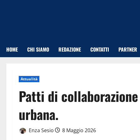
Vai
al
contenuto
HOME
CHI SIAMO
REDAZIONE
CONTATTI
PARTNER
Attualità
Patti di collaborazione
urbana.
Enza Sesio
8 Maggio 2026