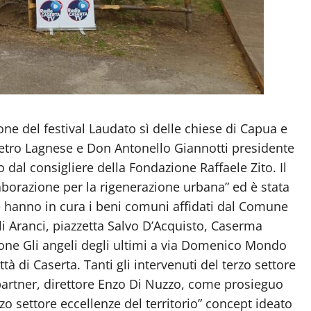
ione del festival Laudato sì delle chiese di Capua e
ietro Lagnese e Don Antonello Giannotti presidente
o dal consigliere della Fondazione Raffaele Zito. Il
laborazione per la rigenerazione urbana” ed è stata
he hanno in cura i beni comuni affidati dal Comune
li Aranci, piazzetta Salvo D’Acquisto, Caserma
ione Gli angeli degli ultimi a via Domenico Mondo
ittà di Caserta. Tanti gli intervenuti del terzo settore
artner, direttore Enzo Di Nuzzo, come prosieguo
rzo settore eccellenze del territorio” concept ideato