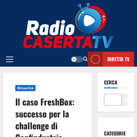
Vai
al
contenuto
DIRETTA TV
Menu
principale
CERCA
Attualità
Il caso FreshBox:
Cerca
successo per la
challenge di
CATEGORIE