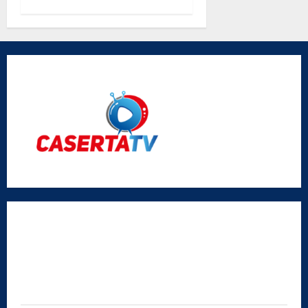
parole di
don Antimo
Vigliotta
Radio Caserta TV
Editore:
SABATO NON SOLO SPORTIVO S.R.L.
Sede legale:
Via Cairoli, 19 – 81020 San Nicola la Strada (CE)
P.IVA / C.F.:
03728230610
Iscrizione al ROC:
Aut. n. 794 del 14/02/2012