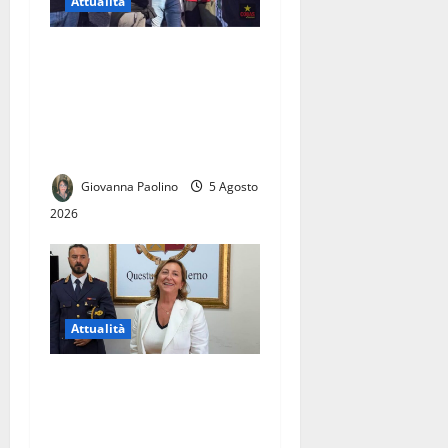
Attualità
Carinaro, contestato per la
produttività, colpito da un
colpo di calore e licenziato
dopo la denuncia
sull’emergenza caldo
Giovanna Paolino
5 Agosto
2026
Attualità
SI E’ INSEDIATA OLIMPIA
ABBATE, PRIMA DONNA
ALLA GUIDA DELLA