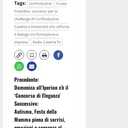
Tags:
confindustria
Il caso
FreshBox: successo per la
challenge di Confindustria
Caserta e Università che rafforza
il dialogo tra formazione e
impresa
Radio Caserta Tv
N
Precedente:
Domenica all’Iperion c’è il
a
‘Concorso di Eleganza’
v
Successivo:
Autismo, Festa della
i
Mamma piena di sorrisi,
emozioni e speranza al