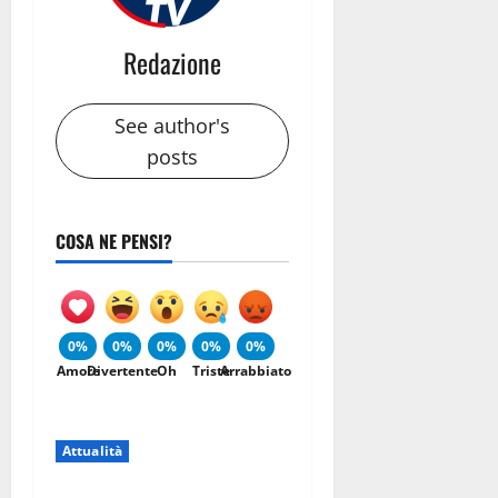
Redazione
See author's
posts
COSA NE PENSI?
0%
0%
0%
0%
0%
Amore
Divertente
Oh
Triste
Arrabbiato
Attualità