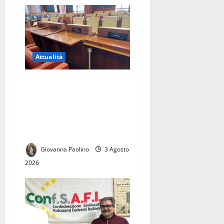
Attualità
Elezioni comunali di Caserta
2027: civismo, Campo Largo
e centrodestra, la sfida delle
candidature tra Roma e
Napoli
Giovanna Paolino
3 Agosto
2026