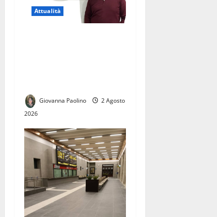
Attualità
Licenziamento illegittimo, il
Tribunale dà ragione a
Giuseppe Corbo.
Conf.S.A.F.I.: «Una vittoria
per tutti i lavoratori»
Giovanna Paolino
2 Agosto
2026