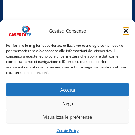
Privacy Policy
Cookie Policy
Gestisci Consenso
Facebook
Per fornire le migliori esperienze, utilizziamo tecnologie come i cookie
per memorizzare e/o accedere alle informazioni del dispositivo. Il
Instagram
consenso a queste tecnologie ci permetterà di elaborare dati come il
comportamento di navigazione o ID unici su questo sito. Non
YouTube
acconsentire o ritirare il consenso può influire negativamente su alcune
caratteristiche e funzioni.
Home
Chi Siamo
Redazione
Contatti
Partner
Accetta
Video
Rubriche
Nega
Facebook
Instagram
YouTube
Visualizza le preferenze
Copyright © 2026 Tutti i diritti riservati. | Realizzato
Cookie Policy
da Costantino Alfonso - Bigant Agency