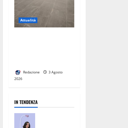
Attualità
Riapertura della stazione di
Caserta, una buona notizia
per la città. Ora serve un
vero hub del trasporto
pubblico
Redazione
3 Agosto
2026
IN TENDENZA
San Nicola la
Strada, un