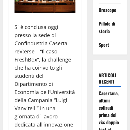
Oroscopo
Pillole di
Si è conclusa oggi
storia
presso la sede di
Confindustria Caserta
Sport
reV:erse – “Il caso
FreshBox”, la challenge
che ha coinvolto gli
ARTICOLI
studenti del
RECENTI
Dipartimento di
Economia dell’Università
Casertana,
della Campania “Luigi
ultimi
collaudi
Vanvitelli” in una
prima del
giornata di lavoro
via: doppio
dedicata all’innovazione
test al