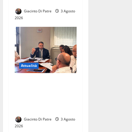
QUESTURA DI SALERNO
Giacinto Di Patre
3 Agosto
2026
Attualità
La città di Casal di Principe
avrà finalmente la sua
Biblioteca. Le parole di
Raffaele Aveta consigliere
regionale
Giacinto Di Patre
3 Agosto
2026