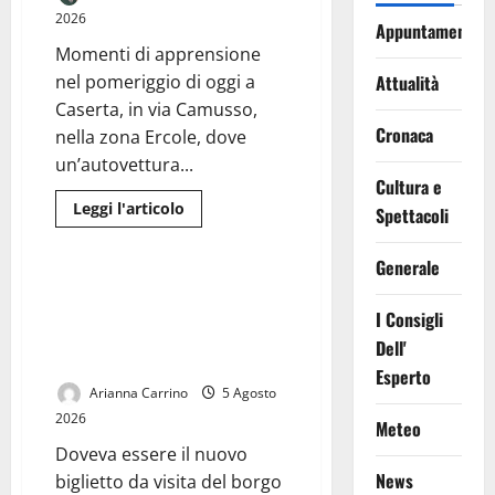
2026
Appuntamenti
Momenti di apprensione
nel pomeriggio di oggi a
Attualità
Caserta, in via Camusso,
Cronaca
nella zona Ercole, dove
un’autovettura...
Cultura e
Leggi
Leggi l'articolo
Spettacoli
di
Cronaca
più
su
Generale
Caserta,
perde
Turisti tra transenne e disagi:
il
Casertavecchia aspetta ancora
controllo
I Consigli
dell’auto
la fine dei lavori a Largo San
Dell'
e
Rocco
si
Esperto
schianta
contro
Arianna Carrino
5 Agosto
un’abitazione:
2026
conducente
Meteo
ferito
Doveva essere il nuovo
News
biglietto da visita del borgo