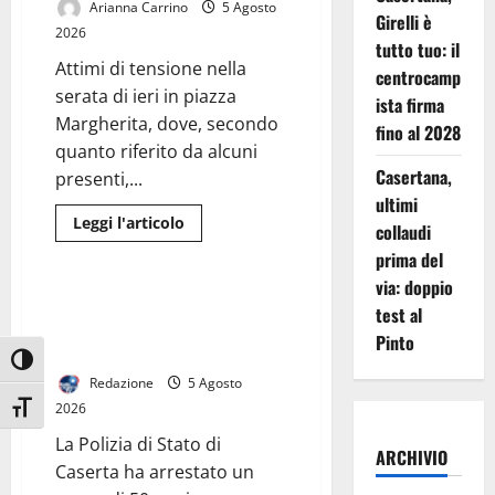
55enne
Arianna Carrino
5 Agosto
sul
Girelli è
pianerottolo
2026
di
tutto tuo: il
casa.
Attimi di tensione nella
centrocamp
serata di ieri in piazza
ista firma
Margherita, dove, secondo
fino al 2028
quanto riferito da alcuni
Casertana,
presenti,...
ultimi
Leggi
Leggi l'articolo
collaudi
di
Cronaca
più
prima del
su
Raid
via: doppio
con
Ruba una moto parcheggiata in
test al
bottiglie
strada, bloccato e arrestato
in
Pinto
piazza
dalla Polizia
Margherita:
Attiva/disattiva alto contrasto
paura
Redazione
5 Agosto
tra
i
2026
Attiva/disattiva dimensione testo
giovani
presenti
La Polizia di Stato di
ARCHIVIO
Caserta ha arrestato un