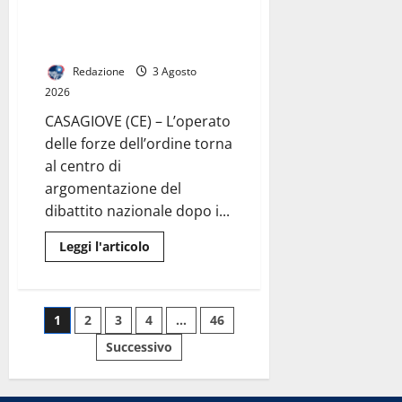
subita e trappole mediatiche: il
lungo
Via
caso di Casagiove e la lezione di
Laviano:
Bologna.
strada
chiusa
per
Redazione
3 Agosto
motivi
2026
di
sicurezza.
CASAGIOVE (CE) – L’operato
In
campo
delle forze dell’ordine torna
Vigili
del
al centro di
Fuoco,
Polizia
argomentazione del
Municipale
dibattito nazionale dopo i...
e
Ufficio
Tecnico
Leggi
Leggi l'articolo
di
più
su
Forze
dell’Ordine
Paginazione
1
2
3
4
…
46
tra
violenza
subita
Successivo
degli
e
trappole
mediatiche:
articoli
il