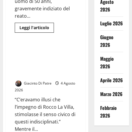
uomo di 50 anni,
Agosto
gravemente indiziato del
2026
reato...
Luglio 2026
Leggi
Leggi l'articolo
di
Cronaca
più
Giugno
su
Ruba
2026
una
Una discarica abusiva nel Borgo
moto
di Riardo. La rabbia del primo
parcheggiata
Maggio
in
cittadino, arrivano
strada,
2026
provvedimenti per individuare
bloccato
e
in futuro i responsabili.
arrestato
Aprile 2026
dalla
Giacinto Di Patre
4 Agosto
Polizia
2026
Marzo 2026
“C’eravamo illusi che
l’impegno di Rocco La Villa,
Febbraio
stimolasse il senso civico di
2026
questi indisciplinati.”
Mentre il...