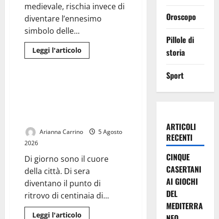
medievale, rischia invece di
Oroscopo
diventare l’ennesimo
simbolo delle...
Pillole di
Leggi
Leggi l'articolo
storia
di
Cronaca
più
su
Sport
Turisti
tra
Le piazze dimenticate di
transenne
Caserta: tra movida, degrado e
e
disagi:
sicurezza, il centro chiede
Casertavecchia
risposte
aspetta
ancora
ARTICOLI
la
Arianna Carrino
5 Agosto
RECENTI
fine
2026
dei
lavori
CINQUE
Di giorno sono il cuore
a
Largo
CASERTANI
della città. Di sera
San
Rocco
AI GIOCHI
diventano il punto di
DEL
ritrovo di centinaia di...
MEDITERRA
Leggi
Leggi l'articolo
NEO