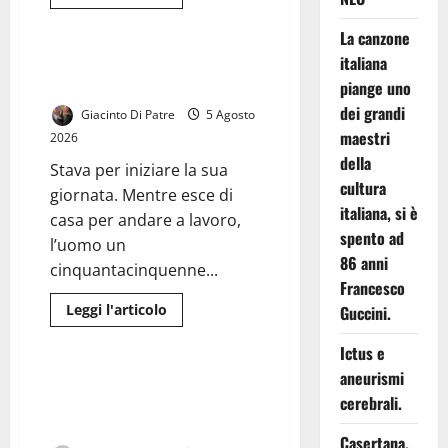
di
Cronaca
più
su
La canzone
Le
piazze
italiana
Dramma a San Prisco: muore un
dimenticate
55enne sul pianerottolo di casa.
piange uno
di
Caserta:
dei grandi
Giacinto Di Patre
5 Agosto
tra
movida,
maestri
2026
degrado
e
della
Stava per iniziare la sua
sicurezza,
cultura
il
giornata. Mentre esce di
centro
italiana, si è
chiede
casa per andare a lavoro,
risposte
spento ad
l’uomo un
86 anni
cinquantacinquenne...
Francesco
Leggi
Leggi l'articolo
Guccini.
di
Cronaca
più
su
Ictus e
Dramma
aneurismi
a
Raid con bottiglie in piazza
San
cerebrali.
Margherita: paura tra i giovani
Prisco:
muore
presenti
un
Casertana,