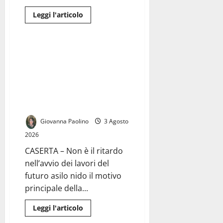
Leggi
Leggi l'articolo
di
Cronaca
più
su
Una
discarica
Caserta, ex scuola di via Martiri
abusiva
di Bellona: i residenti pronti alla
nel
Borgo
diffida contro il Comune.
di
«Nessuna manutenzione e
Riardo.
La
nessuna risposta alla nostra
rabbia
PEC»
del
primo
cittadino,
Giovanna Paolino
3 Agosto
arrivano
provvedimenti
2026
per
individuare
CASERTA – Non è il ritardo
in
futuro
nell’avvio dei lavori del
i
responsabili.
futuro asilo nido il motivo
principale della...
Leggi
Leggi l'articolo
di
Cronaca
più