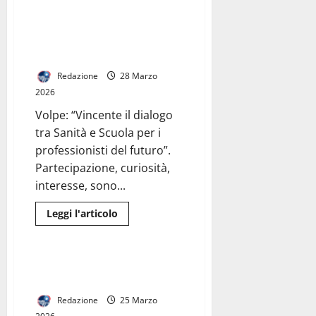
oltre
e San Sebastiano di Caserta
l’età
palestra di medicina per gli
studenti del Biomedico del
Liceo Manzoni.
Redazione
28 Marzo
2026
Volpe: “Vincente il dialogo
tra Sanità e Scuola per i
professionisti del futuro”.
Partecipazione, curiosità,
interesse, sono...
Leggi
Leggi l'articolo
di
Generale
più
su
L’Azienda
Ospedaliera
Tragedia a Caserta: 31enne si
Sant’Anna
toglie la vita
e
San
Redazione
25 Marzo
Sebastiano
di