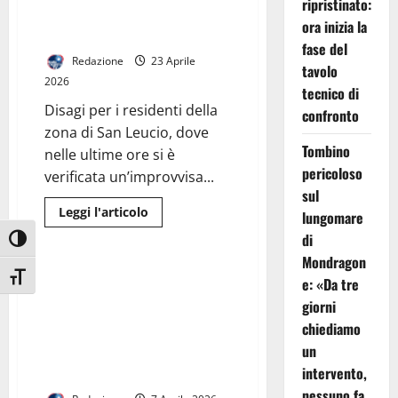
Cinema,
ripristinato:
cultura
Interruzione idrica a San Leucio:
ora inizia la
e
guasto all’impianto Vaccheria
innovazione:
fase del
torna
Redazione
23 Aprile
il
tavolo
Ruviano
2026
International
tecnico di
Film
Disagi per i residenti della
Festival
confronto
zona di San Leucio, dove
Tombino
nelle ultime ore si è
pericoloso
verificata un’improvvisa...
sul
Leggi
Leggi l'articolo
lungomare
di
Generale
più
di
Attiva/disattiva alto contrasto
su
Mondragon
Interruzione
idrica
𝐓𝐫𝐚 𝐢 𝐦𝐚𝐠𝐠𝐢𝐨𝐫𝐢 𝐩𝐫𝐨𝐭𝐚𝐠𝐨𝐧𝐢𝐬𝐭𝐢 𝐝𝐞𝐢
Attiva/disattiva dimensione testo
e: «Da tre
a
“𝐏𝐞𝐫𝐜𝐨𝐫𝐬𝐢 𝐝𝐢 𝐋𝐞𝐠𝐚𝐥𝐢𝐭𝐚̀” 𝐚𝐯𝐯𝐢𝐚𝐭𝐢
San
giorni
Leucio:
𝐝𝐚𝐥𝐥’𝐔𝐟𝐟𝐢𝐜𝐢𝐨 𝐂𝐨𝐦𝐮𝐧𝐢𝐜𝐚𝐳𝐢𝐨𝐧𝐞 𝐞
guasto
chiediamo
𝐑𝐞𝐥𝐚𝐳𝐢𝐨𝐧𝐢 𝐈𝐬𝐭𝐢𝐭𝐮𝐳𝐢𝐨𝐧𝐚𝐥𝐢 𝐩𝐞𝐫 𝐠𝐥𝐢
all’impianto
Vaccheria
un
𝐬𝐭𝐮𝐝𝐞𝐧𝐭𝐢 𝐝𝐞𝐥 𝐕𝐢𝐥𝐥𝐚𝐠𝐠𝐢𝐨 𝐝𝐞𝐢
intervento,
𝐑𝐚𝐠𝐚𝐳𝐳𝐢 𝐚 𝐩𝐚𝐫𝐭𝐢𝐫𝐞 𝐝𝐚𝐥 𝟐𝟎𝟏𝟓…
nessuno fa