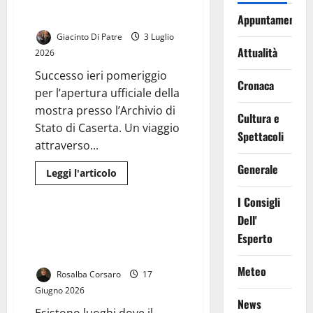
sviluppo del litorale domizio
dagli anni 60 ad oggi.
Appuntamenti
Giacinto Di Patre
3 Luglio
Attualità
2026
Successo ieri pomeriggio
Cronaca
per l’apertura ufficiale della
mostra presso l’Archivio di
Cultura e
Stato di Caserta. Un viaggio
Spettacoli
attraverso...
Generale
Leggi
Leggi l'articolo
di
Generale
più
I Consigli
su
RI-
Dell'
CONOSCERE
Il DNA del Mito: la
IL
Esperto
responsabilità si fa Arte
LITORALE
DOMIZIO.
Contemporanea
IL
Meteo
riscatto
Rosalba Corsaro
17
di
un
Giugno 2026
territorio
News
con