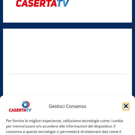
Radio Caserta TV
Editore:
SABATO NON SOLO SPORTIVO S.R.L.
Sede legale:
Via Cairoli, 19 – 81020 San Nicola la Strada (CE)
P.IVA / C.F.:
03728230610
Iscrizione al ROC:
Aut. n. 794 del 14/02/2012
Privacy Policy
Cookie Policy
Gestisci Consenso
Facebook
Per fornire le migliori esperienze, utilizziamo tecnologie come i cookie
per memorizzare e/o accedere alle informazioni del dispositivo. Il
Instagram
consenso a queste tecnologie ci permetterà di elaborare dati come il