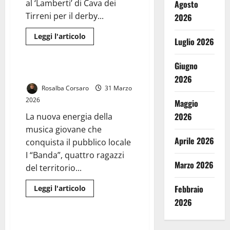
al ‘Lamberti’ di Cava dei
𝐩𝐞𝐫
Agosto
𝐠𝐥𝐢
Tirreni per il derby...
2026
𝐬𝐭𝐮𝐝𝐞𝐧𝐭𝐢
𝐝𝐞𝐥
𝐕𝐢𝐥𝐥𝐚𝐠𝐠𝐢𝐨
Leggi
Leggi l'articolo
𝐝𝐞𝐢
Luglio 2026
di
𝐑𝐚𝐠𝐚𝐳𝐳𝐢
Generale
più
𝐚
su
𝐩𝐚𝐫𝐭𝐢𝐫𝐞
VIDEO.
Giugno
𝐝𝐚𝐥
Casertana
I “Banda”, esperienza oltre l’età
𝟐𝟎𝟏𝟓…
2026
a
Cava
Rosalba Corsaro
31 Marzo
per
2026
continuare
Maggio
ad
inseguire
2026
La nuova energia della
il
musica giovane che
terzo
posto.
Aprile 2026
conquista il pubblico locale
La
conferenza
I “Banda”, quattro ragazzi
stampa
Marzo 2026
integrale
del territorio...
di
mister
Coppitelli
Leggi
Febbraio
Leggi l'articolo
di
Generale
2026
più
su
I
“Banda”, esperienza
L’Azienda Ospedaliera Sant’Anna