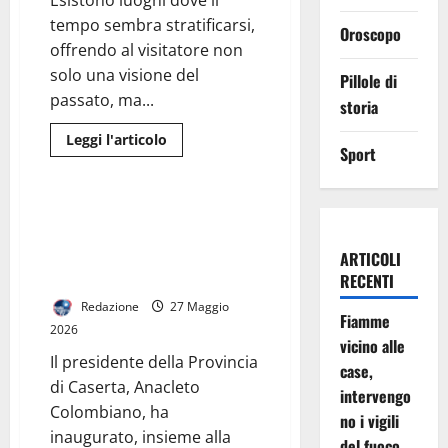
Esistono luoghi dove il
un
passato
tempo sembra stratificarsi,
Oroscopo
di
offrendo al visitatore non
confine.
Trasformazione
solo una visione del
e
Pillole di
sviluppo
passato, ma...
storia
del
litorale
domizio
Leggi
Leggi l'articolo
dagli
Sport
di
Generale
anni
più
60
su
ad
Il
oggi.
DNA
MONDRAGONE, LA PROVINCIA
del
INAUGURA LA NUOVA AREA
Mito:
la
SPORTIVA ESTERNA DELL’ISIS
ARTICOLI
responsabilità
“GALILEO GALILEI”
si
RECENTI
fa
Arte
Redazione
27 Maggio
Fiamme
Contemporanea
2026
vicino alle
Il presidente della Provincia
case,
di Caserta, Anacleto
intervengo
Colombiano, ha
no i vigili
inaugurato, insieme alla
del fuoco