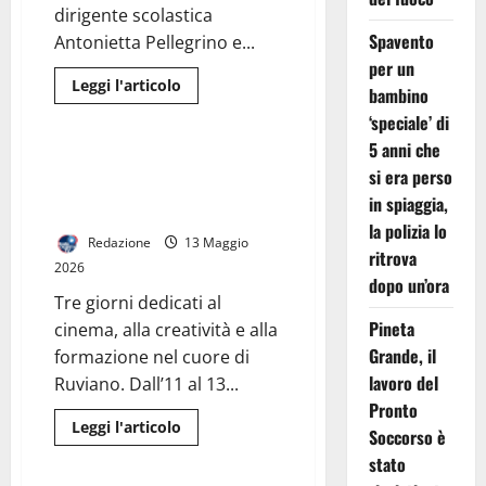
dirigente scolastica
Spavento
Antonietta Pellegrino e...
per un
Leggi
Leggi l'articolo
bambino
di
Generale
più
‘speciale’ di
su
MONDRAGONE,
5 anni che
LA
Cinema, cultura e innovazione:
si era perso
PROVINCIA
torna il Ruviano International
INAUGURA
in spiaggia,
LA
Film Festival
NUOVA
la polizia lo
AREA
Redazione
13 Maggio
SPORTIVA
ritrova
ESTERNA
2026
DELL’ISIS
dopo un’ora
“GALILEO
Tre giorni dedicati al
GALILEI”
Pineta
cinema, alla creatività e alla
Grande, il
formazione nel cuore di
lavoro del
Ruviano. Dall’11 al 13...
Pronto
Leggi
Leggi l'articolo
Soccorso è
di
Generale
più
stato
su