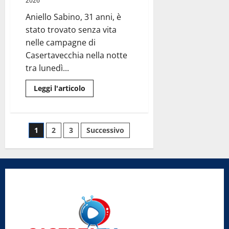
2026
Caserta
palestra
Aniello Sabino, 31 anni, è
di
medicina
stato trovato senza vita
per
gli
nelle campagne di
studenti
del
Casertavecchia nella notte
Biomedico
tra lunedì...
del
Liceo
Manzoni.
Leggi
Leggi l'articolo
di
più
su
Tragedia
a
Paginazione
1
2
3
Successivo
Caserta:
31enne
si
degli
toglie
la
vita
articoli