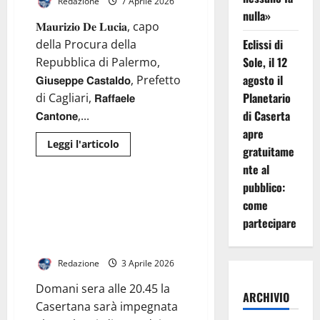
Redazione
7 Aprile 2026
nulla»
𝐌𝐚𝐮𝐫𝐢𝐳𝐢𝐨 𝐃𝐞 𝐋𝐮𝐜𝐢𝐚, capo
Eclissi di
della Procura della
Sole, il 12
Repubblica di Palermo,
agosto il
𝗚𝗶𝘂𝘀𝗲𝗽𝗽𝗲 𝗖𝗮𝘀𝘁𝗮𝗹𝗱𝗼, Prefetto
Planetario
di Cagliari, 𝗥𝗮𝗳𝗳𝗮𝗲𝗹𝗲
di Caserta
𝗖𝗮𝗻𝘁𝗼𝗻𝗲,...
apre
Leggi
Leggi l'articolo
gratuitame
di
Generale
più
nte al
su
𝐓𝐫𝐚
pubblico:
𝐢
VIDEO. Casertana a Cava per
𝐦𝐚𝐠𝐠𝐢𝐨𝐫𝐢
come
continuare ad inseguire il terzo
𝐩𝐫𝐨𝐭𝐚𝐠𝐨𝐧𝐢𝐬𝐭𝐢
partecipare
𝐝𝐞𝐢
posto. La conferenza stampa
“𝐏𝐞𝐫𝐜𝐨𝐫𝐬𝐢
integrale di mister Coppitelli
𝐝𝐢
𝐋𝐞𝐠𝐚𝐥𝐢𝐭𝐚̀”
𝐚𝐯𝐯𝐢𝐚𝐭𝐢
Redazione
3 Aprile 2026
𝐝𝐚𝐥𝐥’𝐔𝐟𝐟𝐢𝐜𝐢𝐨
𝐂𝐨𝐦𝐮𝐧𝐢𝐜𝐚𝐳𝐢𝐨𝐧𝐞
Domani sera alle 20.45 la
𝐞
ARCHIVIO
𝐑𝐞𝐥𝐚𝐳𝐢𝐨𝐧𝐢
Casertana sarà impegnata
𝐈𝐬𝐭𝐢𝐭𝐮𝐳𝐢𝐨𝐧𝐚𝐥𝐢