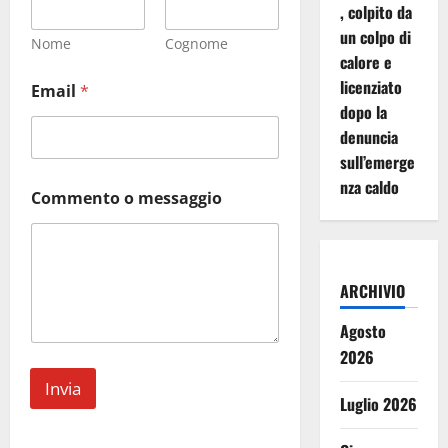
, colpito da
un colpo di
Nome
Cognome
calore e
E
licenziato
Email
*
m
dopo la
a
i
denuncia
l
sull’emerge
o
nza caldo
m
Commento o messaggio
e
s
s
a
g
ARCHIVIO
g
i
Agosto
o
2026
Invia
Luglio 2026