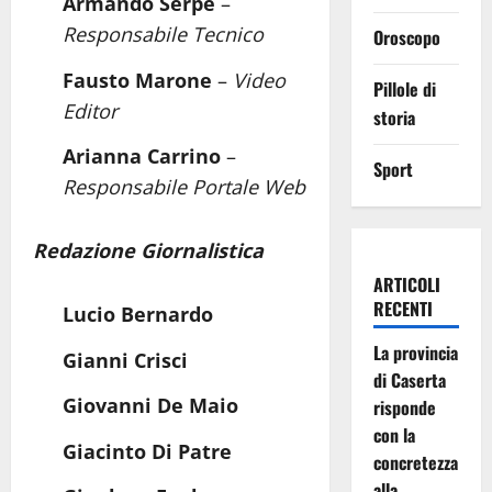
Armando Serpe
–
Responsabile Tecnico
Oroscopo
Fausto Marone
–
Video
Pillole di
Editor
storia
Arianna Carrino
–
Sport
Responsabile Portale Web
Redazione Giornalistica
ARTICOLI
RECENTI
Lucio Bernardo
La provincia
Gianni Crisci
di Caserta
Giovanni De Maio
risponde
con la
Giacinto Di Patre
concretezza
alla