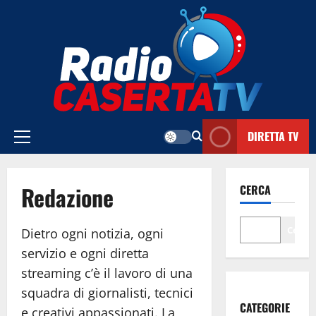
Vai
al
contenuto
DIRETTA TV
Menu
principale
Redazione
CERCA
Cerca
Dietro ogni notizia, ogni
servizio e ogni diretta
streaming c’è il lavoro di una
squadra di giornalisti, tecnici
CATEGORIE
e creativi appassionati. La