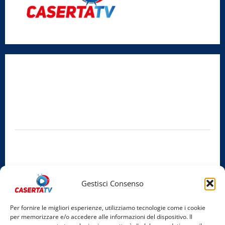
Radio Caserta TV
Editore:
SABATO NON SOLO SPORTIVO S.R.L.
Sede legale:
Via Cairoli, 19 – 81020 San Nicola la Strada (CE)
P.IVA / C.F.:
03728230610
Iscrizione al ROC:
Aut. n. 794 del 14/02/2012
Privacy Policy
Cookie Policy
Gestisci Consenso
Facebook
Per fornire le migliori esperienze, utilizziamo tecnologie come i cookie
per memorizzare e/o accedere alle informazioni del dispositivo. Il
Instagram