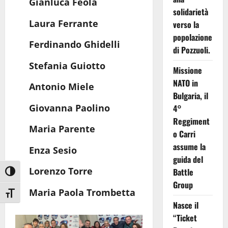
Gianluca Feola
solidarietà
Laura Ferrante
verso la
popolazione
Ferdinando Ghidelli
di Pozzuoli.
Stefania Guiotto
Missione
NATO in
Antonio Miele
Bulgaria, il
Giovanna Paolino
4°
Reggiment
Maria Parente
o Carri
assume la
Enza Sesio
guida del
Lorenzo Torre
Battle
Attiva/disattiva alto contrasto
Group
Maria Paola Trombetta
Attiva/disattiva dimensione testo
Nasce il
“Ticket