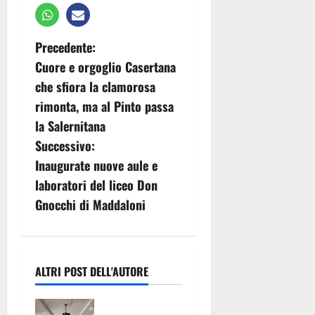
N
Precedente:
Cuore e orgoglio Casertana
a
che sfiora la clamorosa
v
rimonta, ma al Pinto passa
la Salernitana
i
Successivo:
g
Inaugurate nuove aule e
laboratori del liceo Don
a
Gnocchi di Maddaloni
z
i
ALTRI POST DELL'AUTORE
o
La Settimana