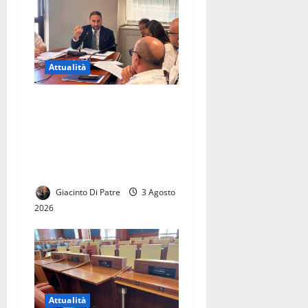
Attualità
La città di Casal di Principe
avrà finalmente la sua
Biblioteca. Le parole di
Raffaele Aveta consigliere
regionale
Giacinto Di Patre
3 Agosto
2026
Attualità