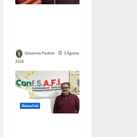
Elezioni comunali di Caserta
2027: civismo, Campo Largo
e centrodestra, la sfida delle
candidature tra Roma e
Napoli
Giovanna Paolino
3 Agosto
2026
Attualità
Licenziamento illegittimo, il
Tribunale dà ragione a
Giuseppe Corbo.