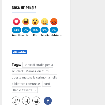
COSA NE PENSI?
73%
9%
18%
0%
0%
Amore
Divertente
Oh
Triste
Arrabbiato
Attualità
Tags:
Borse di studio per la
scuola 'G. Mameli' du Curti:
questa mattna la cerimonia nella
biblioteca comunale
curti
Radio Caserta Tv