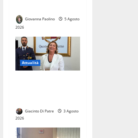
dopo la denuncia
sull’emergenza caldo
Giovanna Paolino
5 Agosto
2026
Attualità
SI E’ INSEDIATA OLIMPIA
ABBATE, PRIMA DONNA
ALLA GUIDA DELLA
QUESTURA DI SALERNO
Giacinto Di Patre
3 Agosto
2026