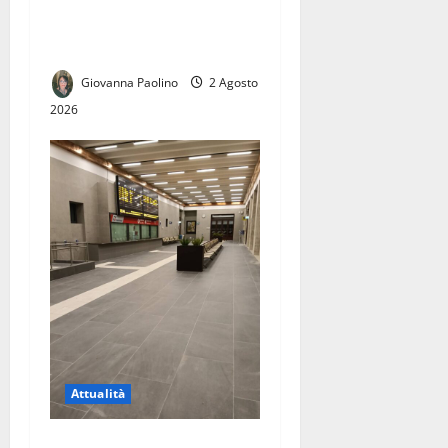
Conf.S.A.F.I.: «Una vittoria
per tutti i lavoratori»
Giovanna Paolino
2 Agosto
2026
Attualità
Riapertura della stazione di