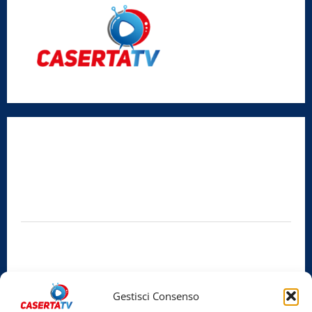
Radio Caserta TV
Editore:
SABATO NON SOLO SPORTIVO S.R.L.
Sede legale:
Via Cairoli, 19 – 81020 San Nicola la Strada (CE)
P.IVA / C.F.:
03728230610
Iscrizione al ROC:
Aut. n. 794 del 14/02/2012
Privacy Policy
Cookie Policy
Gestisci Consenso