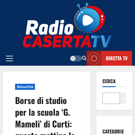
Vai
al
contenuto
DIRETTA TV
Menu
principale
CERCA
Attualità
Borse di studio
Cerca
per la scuola ‘G.
Mameli’ di Curti:
CATEGORIE