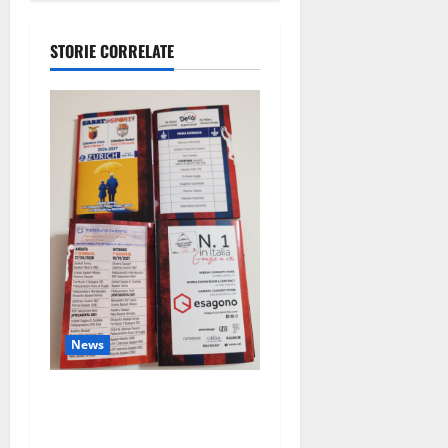
della Scuola
di Danza “Il
STORIE CORRELATE
Cigno”: la
firma
artistica
della
maestra
Valentina
Gambardella
conquista il
pubblico
News
Pronto il calendario della
stagione 2026-2027: un
viaggio con Casertana e