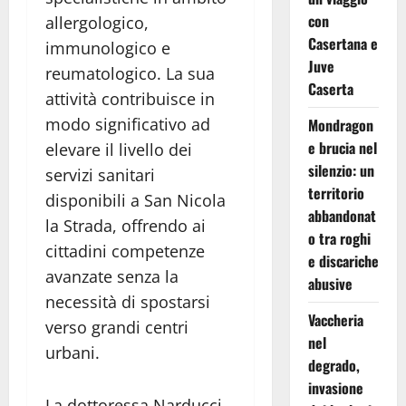
con
allergologico,
Casertana e
immunologico e
Juve
reumatologico. La sua
Caserta
attività contribuisce in
modo significativo ad
Mondragon
e brucia nel
elevare il livello dei
silenzio: un
servizi sanitari
territorio
disponibili a San Nicola
abbandonat
la Strada, offrendo ai
o tra roghi
cittadini competenze
e discariche
avanzate senza la
abusive
necessità di spostarsi
Vaccheria
verso grandi centri
nel
urbani.
degrado,
invasione
La dottoressa Narducci