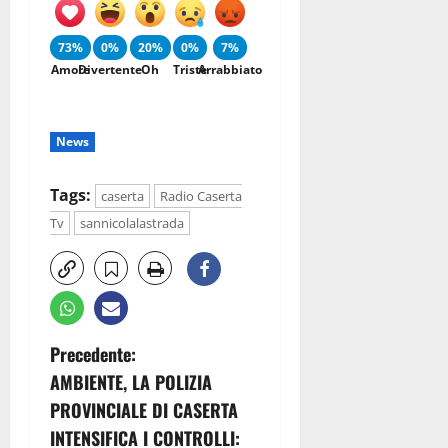
73%
0%
20%
0%
7%
Amore
Divertente
Oh
Triste
Arrabbiato
News
Tags:
caserta
Radio Caserta
Tv
sannicolalastrada
N
Precedente:
AMBIENTE, LA POLIZIA
a
PROVINCIALE DI CASERTA
v
INTENSIFICA I CONTROLLI: