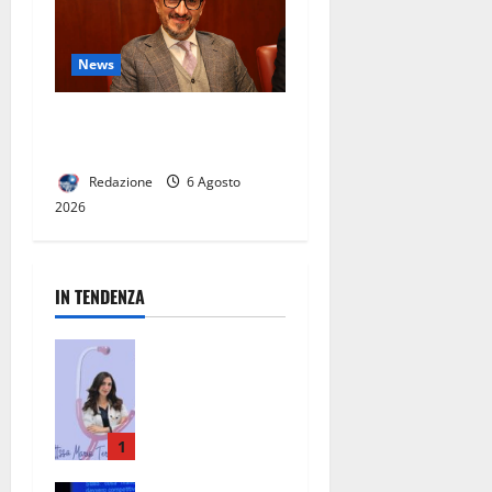
News
Decoro urbano e igiene
pubblica.
Redazione
6 Agosto
2026
IN TENDENZA
San Nicola la
Strada, un
punto di
riferimento
per la
1
salute: