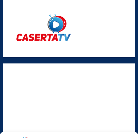
Radio Caserta TV
Editore:
SABATO NON SOLO SPORTIVO S.R.L.
Sede legale:
Via Cairoli, 19 – 81020 San Nicola la Strada (CE)
P.IVA / C.F.:
03728230610
Iscrizione al ROC:
Aut. n. 794 del 14/02/2012
Privacy Policy
Cookie Policy