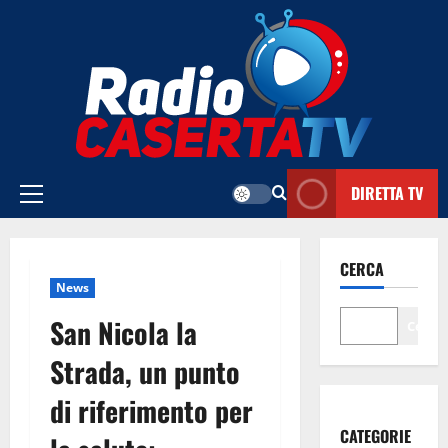
Vai
al
contenuto
DIRETTA TV
Menu
principale
CERCA
News
San Nicola la
Cerca
Strada, un punto
di riferimento per
CATEGORIE