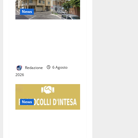
News
San Nicola la Strada,
insediate le Commissioni
consiliari permanenti: al via
la nuova fase del Consiglio
comunale
Redazione
6 Agosto
2026
News
Protezione Civile, Casapulla
unisce le forze: firmato il
Protocollo d’Intesa