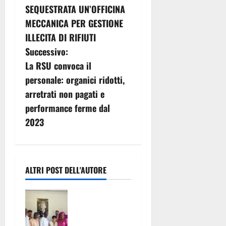
SEQUESTRATA UN’OFFICINA
i
MECCANICA PER GESTIONE
g
ILLECITA DI RIFIUTI
Successivo:
a
La RSU convoca il
z
personale: organici ridotti,
arretrati non pagati e
i
performance ferme dal
o
2023
n
e
ALTRI POST DELL'AUTORE
a
San Nicola la
r
Strada
celebra il