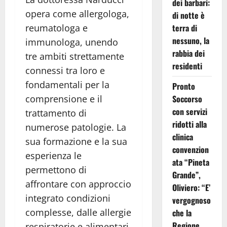
dei barbari:
opera come allergologa,
di notte è
terra di
reumatologa e
nessuno, la
immunologa, unendo
rabbia dei
tre ambiti strettamente
residenti
connessi tra loro e
fondamentali per la
Pronto
Soccorso
comprensione e il
con servizi
trattamento di
ridotti alla
numerose patologie. La
clinica
sua formazione e la sua
convenzion
esperienza le
ata “Pineta
permettono di
Grande”,
affrontare con approccio
Oliviero: “E’
integrato condizioni
vergognoso
complesse, dalle allergie
che la
Regione
respiratorie e alimentari