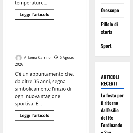
temperature...
Oroscopo
Leggi
Leggi l'articolo
di
News
più
Pillole di
su
Caldo
storia
record
Pronto il calendario della
a
stagione 2026-2027: un viaggio
Caserta,
Sport
scatta
con Casertana e Juve Caserta
l’allerta:
i
Arianna Carrino
6 Agosto
consigli
per
2026
affrontare
l’afa
C’è un appuntamento che,
ARTICOLI
da oltre 35 anni, segna
RECENTI
simbolicamente l’inizio di
La festa per
ogni nuova stagione
il ritorno
sportiva. È...
dall’esilio
Leggi
Leggi l'articolo
del Re
di
Cronaca
più
Ferdinando
su
Pronto
a San