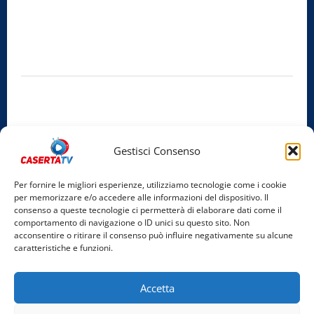
Radio Caserta TV
Editore:
SABATO NON SOLO SPORTIVO S.R.L.
Sede legale:
Via Cairoli, 19 – 81020 San Nicola la Strada (CE)
P.IVA / C.F.:
03728230610
Iscrizione al ROC:
Aut. n. 794 del 14/02/2012
Privacy Policy
Cookie Policy
Gestisci Consenso
Facebook
Per fornire le migliori esperienze, utilizziamo tecnologie come i cookie
per memorizzare e/o accedere alle informazioni del dispositivo. Il
Instagram
consenso a queste tecnologie ci permetterà di elaborare dati come il
comportamento di navigazione o ID unici su questo sito. Non
YouTube
acconsentire o ritirare il consenso può influire negativamente su alcune
caratteristiche e funzioni.
Home
Chi Siamo
Redazione
Contatti
Partner
Accetta
Video
Rubriche