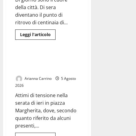
Largo
della città. Di sera
San
Rocco
diventano il punto di
ritrovo di centinaia di...
Leggi
Leggi l'articolo
di
Cronaca
più
su
Le
piazze
Raid con bottiglie in piazza
dimenticate
Margherita: paura tra i giovani
di
Caserta:
presenti
tra
movida,
Arianna Carrino
5 Agosto
degrado
e
2026
sicurezza,
il
Attimi di tensione nella
centro
chiede
serata di ieri in piazza
risposte
Margherita, dove, secondo
quanto riferito da alcuni
presenti,...