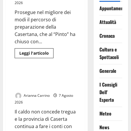
2026
Appuntamenti
Prosegue nel migliore dei
modi il percorso di
Attualità
preparazione della
Casertana, che al “Pinto” ha
Cronaca
chiuso con...
Cultura e
Leggi
Leggi l'articolo
Spettacoli
di
Meteo
più
su
Casertana,
Generale
il
Caldo record a Caserta, scatta
lavoro
l’allerta: i consigli per
dà
I Consigli
i
affrontare l’afa
primi
Dell'
frutti:
Arianna Carrino
7 Agosto
ottime
Esperto
risposte
2026
nel
triangolare
Il caldo non concede tregua
Meteo
del
Pinto
e la provincia di Caserta
continua a fare i conti con
News