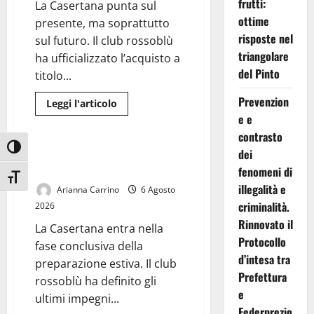
discariche
frutti:
La Casertana punta sul
abusive
ottime
presente, ma soprattutto
risposte nel
sul futuro. Il club rossoblù
triangolare
ha ufficializzato l’acquisto a
del Pinto
titolo...
Prevenzion
Leggi
Leggi l'articolo
di
e e
Sport
più
su
contrasto
Casertana,
Attiva/disattiva alto contrasto
Girelli
dei
Casertana, ultimi collaudi prima
è
del via: doppio test al Pinto
fenomeni di
tutto
Attiva/disattiva dimensione testo
tuo:
illegalità e
Arianna Carrino
6 Agosto
il
centrocampista
criminalità.
2026
firma
fino
Rinnovato il
La Casertana entra nella
al
2028
Protocollo
fase conclusiva della
d’intesa tra
preparazione estiva. Il club
Prefettura
rossoblù ha definito gli
e
ultimi impegni...
Federprezio