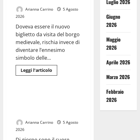
Rocco
Fadilou
Luglio 2026
Seck
Arianna Carrino
5 Agosto
Giugno
2026
2026
Doveva essere il nuovo
biglietto da visita del borgo
Maggio
medievale, rischia invece di
2026
diventare l’ennesimo
simbolo delle...
Aprile 2026
Leggi
Leggi l'articolo
di
Marzo 2026
Cronaca
più
su
Turisti
Febbraio
tra
Le piazze dimenticate di
transenne
2026
Caserta: tra movida, degrado e
e
disagi:
sicurezza, il centro chiede
Casertavecchia
risposte
aspetta
ancora
la
Arianna Carrino
5 Agosto
fine
2026
dei
lavori
Di giorno sono il cuore
a