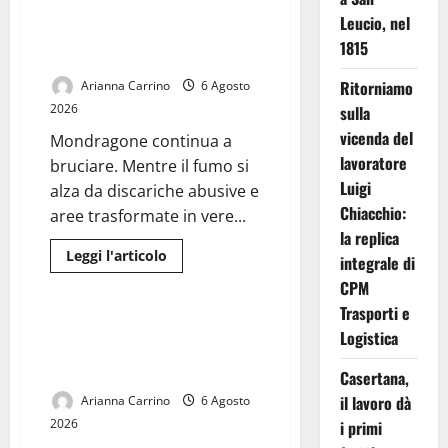
il
Mondragone brucia nel silenzio:
Leucio, nel
calendario
un territorio abbandonato tra
della
1815
stagione
roghi e discariche abusive
2026-
2027:
Ritorniamo
Arianna Carrino
6 Agosto
un
viaggio
2026
sulla
con
Casertana
vicenda del
Mondragone continua a
e
lavoratore
Juve
bruciare. Mentre il fumo si
Caserta
Luigi
alza da discariche abusive e
Chiacchio:
aree trasformate in vere...
la replica
Leggi
Leggi l'articolo
integrale di
di
Sport
più
CPM
su
Mondragone
Trasporti e
brucia
Casertana, Girelli è tutto tuo: il
Logistica
nel
centrocampista firma fino al
silenzio:
un
2028
Casertana,
territorio
abbandonato
il lavoro dà
Arianna Carrino
6 Agosto
tra
roghi
2026
i primi
e