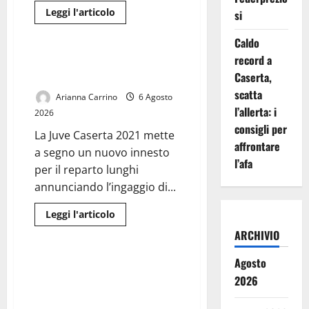
Leggi
Leggi l'articolo
si
di
Sport
più
su
Caldo
Casertana,
record a
ultimi
Juve Caserta 2021, sotto
collaudi
Caserta,
canestro arriva Fadilou Seck
prima
del
scatta
Arianna Carrino
6 Agosto
via:
doppio
l’allerta: i
2026
test
al
consigli per
La Juve Caserta 2021 mette
Pinto
affrontare
a segno un nuovo innesto
l’afa
per il reparto lunghi
annunciando l’ingaggio di...
Leggi
Leggi l'articolo
di
Cronaca
più
ARCHIVIO
su
Juve
Agosto
Caserta
Turisti tra transenne e disagi:
2021,
Casertavecchia aspetta ancora
2026
sotto
canestro
la fine dei lavori a Largo San
arriva