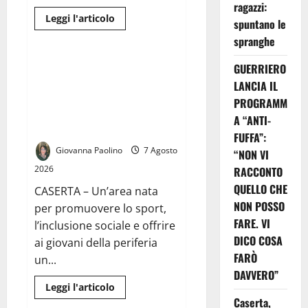
ragazzi:
Leggi
Leggi l'articolo
spuntano le
di
Cronaca
più
spranghe
su
Caserta,
due
Briano, playground di via
GUERRIERO
dissesti
Sciascia nel degrado: Michele
LANCIA IL
finanziari
in
Visca ai Commissari,
PROGRAMM
sette
«Restituite quest’area ai
anni:
A “ANTI-
la
cittadini»
grande
FUFFA”:
sfida
Giovanna Paolino
7 Agosto
della
“NON VI
nuova
2026
RACCONTO
amministrazione
sarà
QUELLO CHE
CASERTA – Un’area nata
uscire
dall’emergenza
NON POSSO
per promuovere lo sport,
dei
conti
FARE. VI
l’inclusione sociale e offrire
DICO COSA
ai giovani della periferia
FARÒ
un...
DAVVERO”
Leggi
Leggi l'articolo
di
Caserta,
Cronaca
più