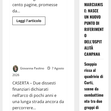
MARCIANIS
cento pagine, promesse
E: NASCE
da...
UN NUOVO
Leggi
Leggi l'articolo
PUNTO DI
di
Cronaca
più
RIFERIMENT
su
GUERRIERO
O
LANCIA
Caserta, due dissesti finanziari
DELL’OSPIT
IL
in sette anni: la grande sfida
PROGRAMMA
ALITÀ
“ANTI-
della nuova amministrazione
FUFFA”:
CAMPANA
sarà uscire dall’emergenza dei
“NON
VI
conti
RACCONTO
Scoppia
QUELLO
Giovanna Paolino
7 Agosto
CHE
rissa al
NON
2026
quadrivio di
POSSO
FARE.
Curti,
CASERTA – Due dissesti
VI
DICO
scene da
finanziari dichiarati
COSA
FARÒ
combattime
nell’arco di pochi anni e
DAVVERO”
nto tra due
una lunga strada ancora da
gruppi di
percorrere...