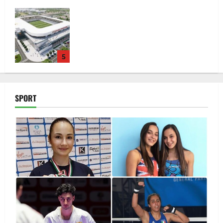
San Nicola la Strada, un punto di
riferimento per la salute: l’eccellenza
medica della dottoressa Maria Teresa
Narducci
1
Il Magistrato Nicola Gratteri ai Salesiani
nel ricordo di don Peppe Diana:
SPORT
“Apritevi alla legalità”
2
È tempo di festa a San Nicola La Strada
3
Completati i lavori alla chiesa Santa