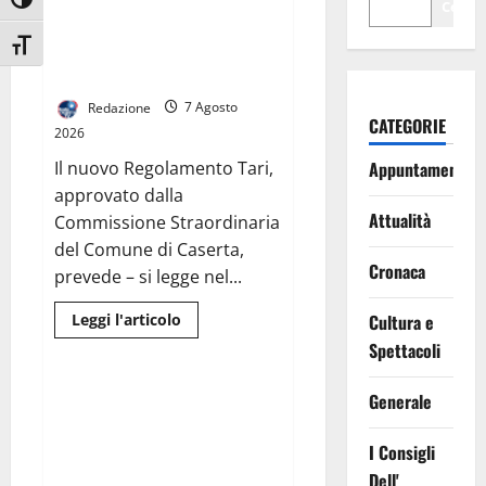
Attiva/disattiva alto contrasto
SPEREQUATI PER IL CALCOLO
Cerca
DELLA TARIFFA. PREVISTE
Attiva/disattiva dimensione testo
RIDUZIONI PER GRAN PARTE
DELLE FAMIGLIE
Redazione
7 Agosto
CATEGORIE
2026
Il nuovo Regolamento Tari,
Appuntamenti
approvato dalla
Attualità
Commissione Straordinaria
del Comune di Caserta,
Cronaca
prevede – si legge nel...
Leggi
Leggi l'articolo
Cultura e
di
News
Spettacoli
più
su
TARI:
ADOTTATI
CONTERRANEO HOTEL A
Generale
CRITERI
MARCIANISE: NASCE UN NUOVO
MENO
SPEREQUATI
PUNTO DI RIFERIMENTO
I Consigli
PER
DELL’OSPITALITÀ CAMPANA
IL
Dell'
CALCOLO