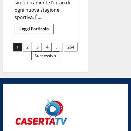
simbolicamente l’inizio di
Riabilitazione
di
ogni nuova stagione
Castel
Volturno.
sportiva. È...
Leggi
Leggi l'articolo
di
più
su
Paginazione
Pronto
1
2
3
4
…
264
il
calendario
Successivo
degli
della
stagione
2026-
articoli
2027:
un
viaggio
con
Casertana
e
Juve
Caserta