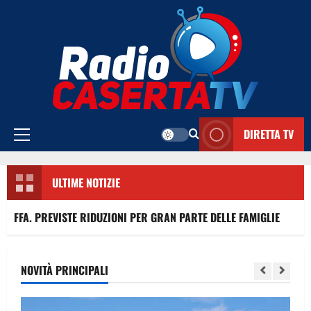
Vai
al
contenuto
DIRETTA TV
Menu
principale
ULTIME NOTIZIE
EVISTE RIDUZIONI PER GRAN PARTE DELLE FAMIGLIE
CONT
NOVITÀ PRINCIPALI