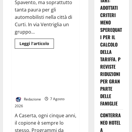
TARI:
Spavento, ma soprattutto
ADOTTATI
tanta paura per gli
CRITERI
automobilisti nella città di
MENO
Curti. In via Ventriglia un
SPEREQUAT
gruppo...
I PER IL
Leggi
Leggi l'articolo
CALCOLO
di
News
DELLA
più
su
TARIFFA. P
Scoppia
rissa
GUERRIERO LANCIA IL
REVISTE
al
PROGRAMMA “ANTI-FUFFA”:
quadrivio
RIDUZIONI
di
“NON VI RACCONTO QUELLO CHE
Curti,
PER GRAN
NON POSSO FARE. VI DICO COSA
scene
PARTE
da
FARÒ DAVVERO”
combattimento
DELLE
tra
Redazione
7 Agosto
due
FAMIGLIE
gruppi
2026
di
ragazzi:
CONTERRA
A Caserta, ogni cinque anni,
spuntano
le
NEO HOTEL
il copione è sempre lo
spranghe
A
stesso. Programmi da