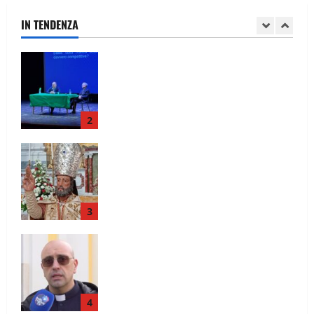
“Apritevi alla legalità”
IN TENDENZA
2
È tempo di festa a San Nicola La Strada
3
Completati i lavori alla chiesa Santa
Maria Degli Angeli le parole di don
Antimo Vigliotta
4
STADIO PINTO, CORSA CONTRO IL
TEMPO: DOPO SEI ANNI DI ATTESA
L’APPELLO AI COMMISSARI PER
SBLOCCARE I CANTIERI ENTRO L’ESTATE
ED EVITARE IL FALLIMENTO DELL’OPERA
5