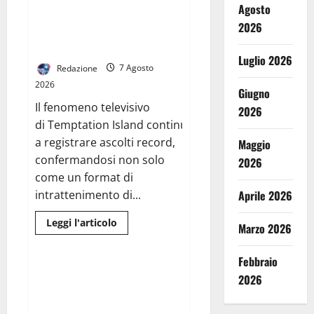
Filippo Bisciglia e il Falò: Lo
Agosto
NELLE
Psicologo Claudio Belardo di
CARCERI:
2026
LA
Caserta analizza Temptation
BCC
Island
TERRA
DI
Luglio 2026
LAVORO
Redazione
7 Agosto
SAN
2026
VINCENZO
Giugno
DE’
Il fenomeno televisivo
PAOLI
2026
AL
di Temptation Island continua
FIANCO
DEI
a registrare ascolti record,
Maggio
DETENUTI
DI
confermandosi non solo
2026
SANTA
come un format di
MARIA
CAPUA
intrattenimento di...
Aprile 2026
VETERE
Leggi
Leggi l'articolo
Marzo 2026
di
Cronaca
più
su
Febbraio
Filippo
Bisciglia
Fuga dei ladri dopo un fallito
2026
e
tentativo di furto alla struttura
il
Falò:
del Centro di Riabilitazione di
Lo