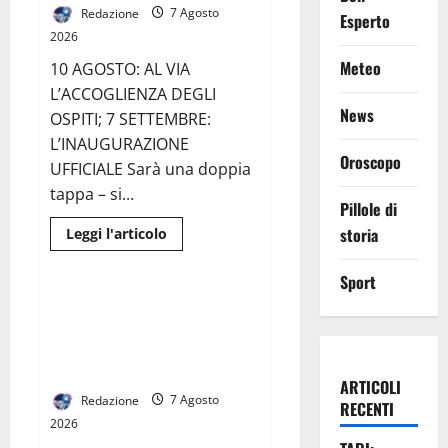
DELLA
Redazione
7 Agosto
Esperto
TARIFFA. PREVISTE
2026
RIDUZIONI
PER
Meteo
10 AGOSTO: AL VIA
GRAN
PARTE
L’ACCOGLIENZA DEGLI
DELLE
FAMIGLIE
News
OSPITI; 7 SETTEMBRE:
L’INAUGURAZIONE
Oroscopo
UFFICIALE Sarà una doppia
tappa – si...
Pillole di
Leggi
storia
Leggi l'articolo
di
Cronaca
più
su
Sport
CONTERRANEO
HOTEL
Scoppia rissa al quadrivio di
A
Curti, scene da combattimento
MARCIANISE:
NASCE
tra due gruppi di ragazzi:
UN
spuntano le spranghe
NUOVO
ARTICOLI
PUNTO
DI
Redazione
7 Agosto
RECENTI
RIFERIMENTO
2026
DELL’OSPITALITÀ
CAMPANA