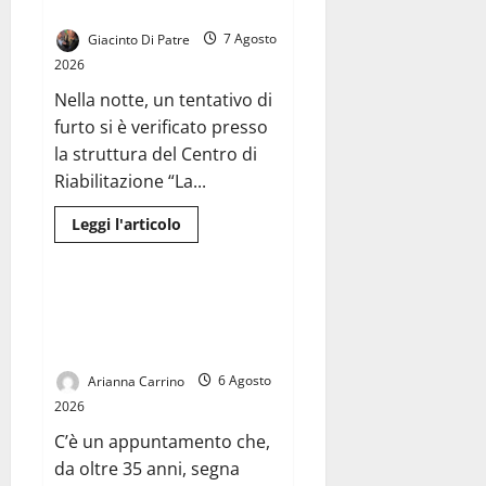
Castel Volturno.
Psicologo
Claudio
Belardo
Giacinto Di Patre
7 Agosto
di
2026
Caserta
analizza
Nella notte, un tentativo di
Temptation
Island
furto si è verificato presso
la struttura del Centro di
Riabilitazione “La...
Leggi
Leggi l'articolo
di
News
più
su
Fuga
dei
Pronto il calendario della
ladri
stagione 2026-2027: un viaggio
dopo
un
con Casertana e Juve Caserta
fallito
tentativo
Arianna Carrino
6 Agosto
di
furto
2026
alla
struttura
C’è un appuntamento che,
del
Centro
da oltre 35 anni, segna
di