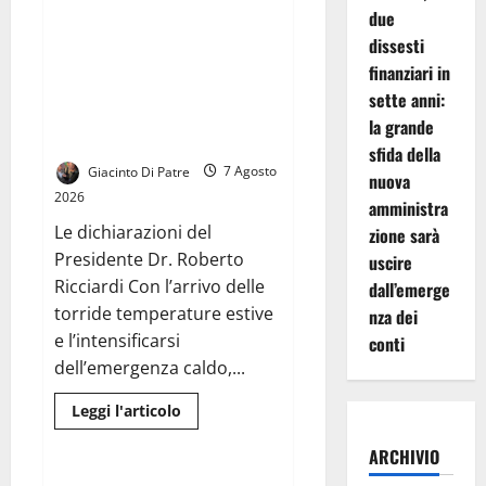
su
due
Briano,
playground
dissesti
EMERGENZA CALDO NELLE
di
CARCERI: LA BCC TERRA DI
finanziari in
via
Sciascia
LAVORO SAN VINCENZO DE’
sette anni:
nel
PAOLI AL FIANCO DEI DETENUTI
degrado:
la grande
Michele
DI SANTA MARIA CAPUA VETERE
Visca
sfida della
ai
Giacinto Di Patre
7 Agosto
Commissari,
nuova
«Restituite
2026
amministra
quest’area
ai
Le dichiarazioni del
zione sarà
cittadini»
Presidente Dr. Roberto
uscire
Ricciardi Con l’arrivo delle
dall’emerge
torride temperature estive
nza dei
e l’intensificarsi
conti
dell’emergenza caldo,...
Leggi
Leggi l'articolo
di
I Consigli Dell' Esperto
più
ARCHIVIO
su
EMERGENZA
CALDO