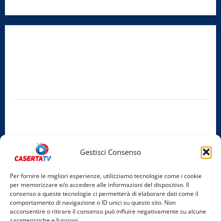
Radio Caserta TV
Editore:
SABATO NON SOLO SPORTIVO S.R.L.
Sede legale:
Via Cairoli, 19 – 81020 San Nicola la Strada (CE)
P.IVA / C.F.:
03728230610
Iscrizione al ROC:
Aut. n. 794 del 14/02/2012
Privacy Policy
Cookie Policy
Gestisci Consenso
Facebook
Per fornire le migliori esperienze, utilizziamo tecnologie come i cookie
per memorizzare e/o accedere alle informazioni del dispositivo. Il
Instagram
consenso a queste tecnologie ci permetterà di elaborare dati come il
comportamento di navigazione o ID unici su questo sito. Non
YouTube
acconsentire o ritirare il consenso può influire negativamente su alcune
caratteristiche e funzioni.