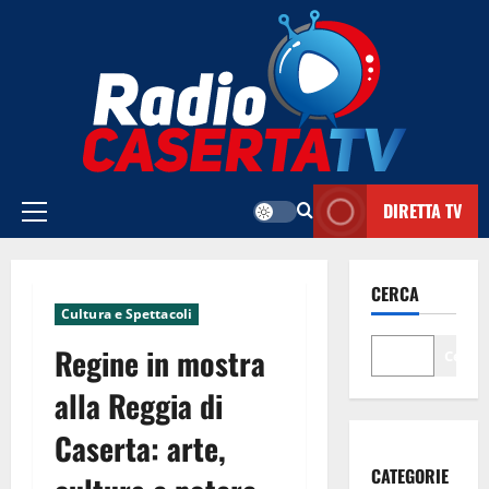
Vai
al
contenuto
DIRETTA TV
Menu
principale
CERCA
Cultura e Spettacoli
Regine in mostra
Cerca
alla Reggia di
Caserta: arte,
CATEGORIE