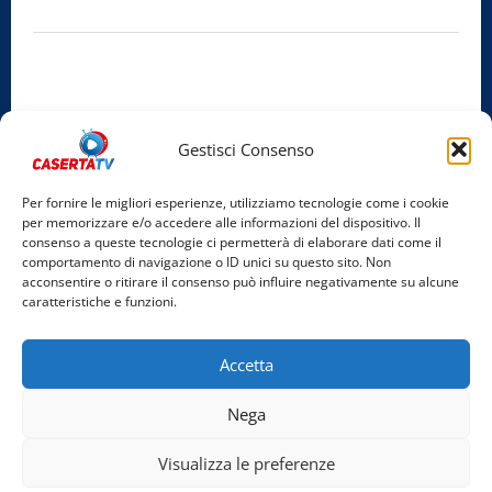
Iscrizione al ROC:
Aut. n. 794 del 14/02/2012
Privacy Policy
Cookie Policy
Gestisci Consenso
Facebook
Per fornire le migliori esperienze, utilizziamo tecnologie come i cookie
per memorizzare e/o accedere alle informazioni del dispositivo. Il
Instagram
consenso a queste tecnologie ci permetterà di elaborare dati come il
comportamento di navigazione o ID unici su questo sito. Non
YouTube
acconsentire o ritirare il consenso può influire negativamente su alcune
caratteristiche e funzioni.
Home
Chi Siamo
Redazione
Contatti
Partner
Accetta
Video
Rubriche
Nega
Facebook
Instagram
YouTube
Visualizza le preferenze
Copyright © 2026 Tutti i diritti riservati. | Realizzato