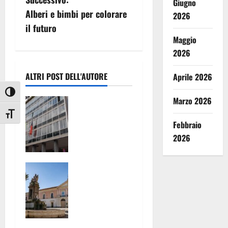
Giugno
i
Alberi e bimbi per colorare
2026
g
il futuro
Maggio
a
2026
z
ALTRI POST DELL'AUTORE
Aprile 2026
i
Attiva/disattiva alto contrasto
Marzo 2026
TARI:
o
ADOTTATI
Attiva/disattiva dimensione testo
CRITERI
Febbraio
n
MENO
2026
SPEREQUATI
e
PER IL
CONTERRAN
CALCOLO
a
EO HOTEL A
DELLA
MARCIANISE
TARIFFA. PR
r
: NASCE UN
EVISTE
NUOVO
RIDUZIONI
t
PUNTO DI
PER GRAN