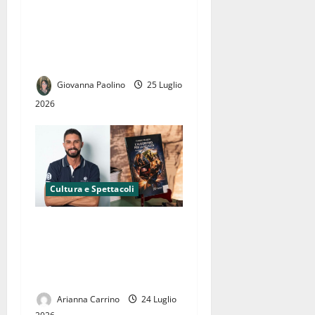
successo a Caserta: la
musica abbatte ogni
barriera e diventa
strumento di inclusione
Giovanna Paolino
25 Luglio
2026
Cultura e Spettacoli
“L’Algoritmo della felicità”:
Claudio Belardo ci ricorda
che il benessere non si
trova, si costruisce
Arianna Carrino
24 Luglio