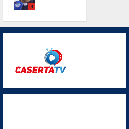
Maria Degli
Angeli le
4
parole di
don Antimo
Vigliotta
Radio Caserta TV
Editore:
SABATO NON SOLO SPORTIVO S.R.L.
Sede legale:
Via Cairoli, 19 – 81020 San Nicola la Strada (CE)
P.IVA / C.F.:
03728230610