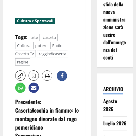
sfida della
nuova
amministra
Cultura e Spettacoli
zione sarà
uscire
Tags:
arte
caserta
dall’emerge
Cultura
potere
Radio
nza dei
Caserta Tv
reggiadicaserta
conti
regine
ARCHIVIO
N
Agosto
Precedente:
2026
CasertaVecchia in fiamme: le
a
montagne divorate dal rogo
Luglio 2026
v
pomeridiano
Successivo: