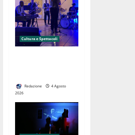
Cultura e Spettacoli
Successo per il “Summer
Fest 2026 Jazz&Swing”: gli
Spaghetti Style conquistano
il pubblico di Marcianise
Redazione
4 Agosto
2026