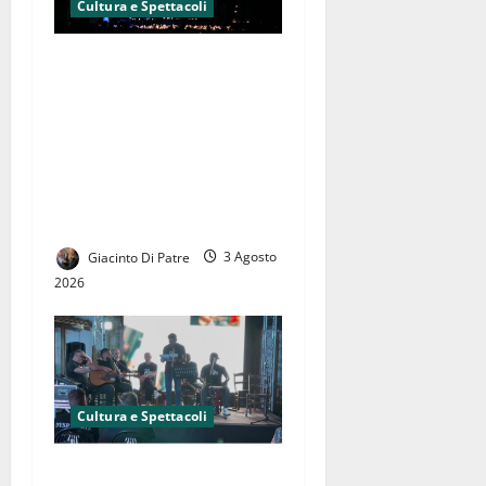
Cultura e Spettacoli
Pino Daniele ed Edoardo De
Crescenzo ‘rievocati’ al
Quartiere Militare
Borbonico di Casagiove, un
fine settimana straordinario
con la musica di Marco
Mantovanelli
Giacinto Di Patre
3 Agosto
2026
Cultura e Spettacoli
“Liberi Dentro”, grande