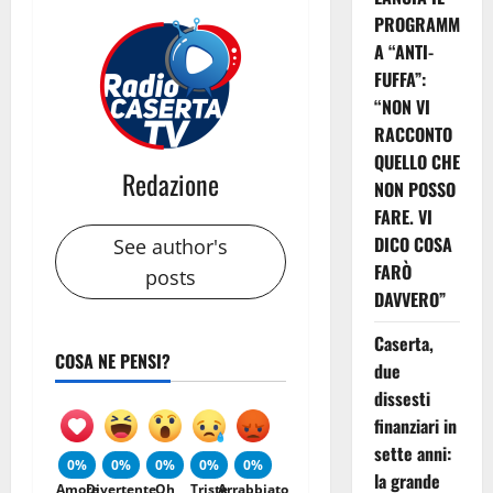
PROGRAMM
A “ANTI-
FUFFA”:
“NON VI
RACCONTO
QUELLO CHE
Redazione
NON POSSO
FARE. VI
DICO COSA
See author's
FARÒ
posts
DAVVERO”
Caserta,
COSA NE PENSI?
due
dissesti
finanziari in
sette anni:
0%
0%
0%
0%
0%
la grande
Amore
Divertente
Oh
Triste
Arrabbiato