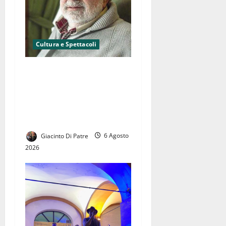
Cultura e Spettacoli
La canzone italiana piange
uno dei grandi maestri della
cultura italiana, si è spento
ad 86 anni Francesco
Guccini.
Giacinto Di Patre
6 Agosto
2026