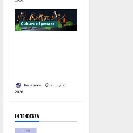
2026
Cultura e Spettacoli
L’Orchestra “Domenico
Cimarosa” incanta
l’Anfiteatro Romano di Alife:
il trionfo della musica colta
nella II Edizione di “Music in
the World”.
Redazione
23 Luglio
2026
IN TENDENZA
San Nicola la