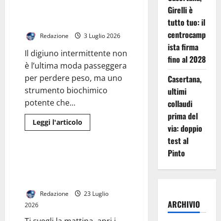
Digiuno Intermittente: Molto
invisibile:
Girelli è
Più di una Dieta, un “Reset”
la
sofferenza
Cellulare
tutto tuo: il
psicologica,
emotiva
centrocamp
Redazione
3 Luglio 2026
e
ista firma
sessuale
Il digiuno intermittente non
nel
fino al 2028
dolore
è l’ultima moda passeggera
cronico
per perdere peso, ma uno
Casertana,
strumento biochimico
ultimi
potente che...
collaudi
prima del
Leggi
Leggi l'articolo
via: doppio
di
I Consigli Dell' Esperto
più
test al
su
Digiuno
Pinto
Intermittente:
I 3 “Falsi Amici” dell’Autostima:
Molto
Perché Cercarla Online Ti Sta
Più
di
Rovinando la Vita
una
Dieta,
Redazione
23 Luglio
un
ARCHIVIO
“Reset”
2026
Cellulare