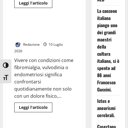
Leggi
Leggi l'articolo
di
I Consigli Dell' Esperto
La canzone
più
su
italiana
L’inganno
del
Il peso invisibile: la sofferenza
piange uno
successo:
psicologica, emotiva e sessuale
la
dei grandi
bugia
nel dolore cronico
social
maestri
che
Redazione
10 Luglio
della
ti
fa
2026
cultura
sentire
indietro
Vivere con condizioni come
italiana, si è
Attiva/disattiva alto contrasto
fibromialgia, vulvodinia o
spento ad
endometriosi significa
86 anni
Attiva/disattiva dimensione testo
confrontarsi
Francesco
quotidianamente non solo
Guccini.
con un dolore fisico,...
Ictus e
Leggi
Leggi l'articolo
aneurismi
di
I Consigli Dell' Esperto
cerebrali.
più
su
Il
Casertana,
peso