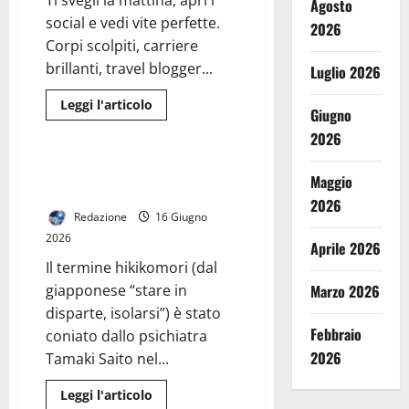
Ti svegli la mattina, apri i
Agosto
social e vedi vite perfette.
2026
Corpi scolpiti, carriere
brillanti, travel blogger...
Luglio 2026
Leggi
Leggi l'articolo
Giugno
di
I Consigli Dell' Esperto
più
2026
su
I
3
L’ombra del ritiro: comprendere
Maggio
“Falsi
il fenomeno Hikikomori
Amici”
2026
dell’Autostima:
Redazione
16 Giugno
Perché
Cercarla
2026
Online
Aprile 2026
Ti
Il termine hikikomori (dal
Sta
Rovinando
giapponese “stare in
Marzo 2026
la
Vita
disparte, isolarsi”) è stato
Febbraio
coniato dallo psichiatra
2026
Tamaki Saito nel...
Leggi
Leggi l'articolo
di