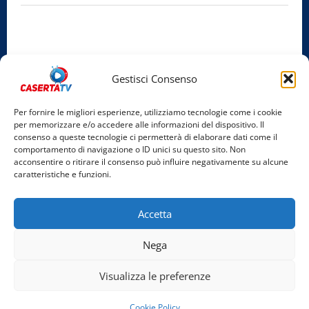
Privacy Policy
Cookie Policy
Gestisci Consenso
Facebook
Per fornire le migliori esperienze, utilizziamo tecnologie come i cookie
per memorizzare e/o accedere alle informazioni del dispositivo. Il
Instagram
consenso a queste tecnologie ci permetterà di elaborare dati come il
comportamento di navigazione o ID unici su questo sito. Non
YouTube
acconsentire o ritirare il consenso può influire negativamente su alcune
caratteristiche e funzioni.
Home
Chi Siamo
Redazione
Contatti
Partner
Accetta
Video
Rubriche
Nega
Facebook
Instagram
YouTube
Visualizza le preferenze
Copyright © 2026 Tutti i diritti riservati. | Realizzato
Cookie Policy