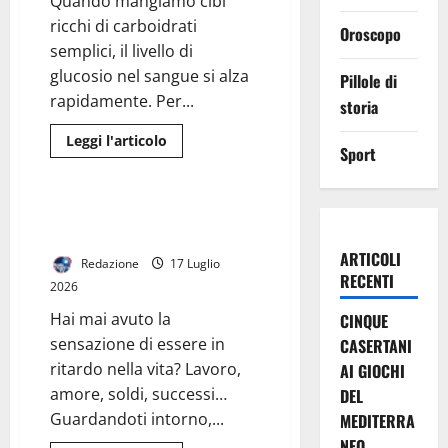
Quando mangiamo cibi
ricchi di carboidrati
Oroscopo
semplici, il livello di
glucosio nel sangue si alza
Pillole di
rapidamente. Per...
storia
Leggi
Leggi l'articolo
Sport
di
I Consigli Dell' Esperto
più
su
Picchi
di
L’inganno del successo: la bugia
Glucosio:
social che ti fa sentire indietro
“Le
montagne
ARTICOLI
Redazione
17 Luglio
russe”
RECENTI
dell’energia
2026
Hai mai avuto la
CINQUE
sensazione di essere in
CASERTANI
ritardo nella vita? Lavoro,
AI GIOCHI
amore, soldi, successi…
DEL
Guardandoti intorno,...
MEDITERRA
NEO