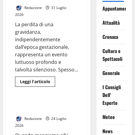
Appuntamenti
Redazione
31 Luglio
2026
Attualità
La perdita di una
gravidanza,
Cronaca
indipendentemente
dall’epoca gestazionale,
Cultura e
rappresenta un evento
Spettacoli
luttuoso profondo e
talvolta silenzioso. Spesso...
Generale
Leggi
Leggi l'articolo
di
I Consigli
I Consigli Dell' Esperto
più
su
Dell'
Il
Esperto
dolore
Picchi di Glucosio: “Le
invisibile:
montagne russe” dell’energia
l’impatto
psicologico
Meteo
Redazione
24 Luglio
della
perdita
2026
in
News
gravidanza