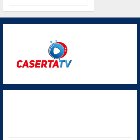
parole di
don Antimo
Vigliotta
Radio Caserta TV
Editore:
SABATO NON SOLO SPORTIVO S.R.L.
Sede legale:
Via Cairoli, 19 – 81020 San Nicola la Strada (CE)
P.IVA / C.F.:
03728230610
Iscrizione al ROC:
Aut. n. 794 del 14/02/2012