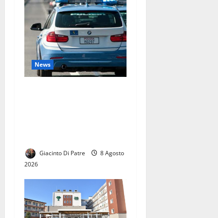
News
Spavento per un bambino
‘speciale’ di 5 anni che si
era perso in spiaggia, la
polizia lo ritrova dopo
un’ora
Giacinto Di Patre
8 Agosto
2026