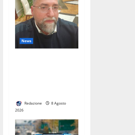
News
Sossio Fardello nella
Direzione Nazionale del PSI
Avanti: il riconoscimento di
un percorso costruito sul
lavoro, sul territorio e sulla
militanza
Redazione
8 Agosto
2026