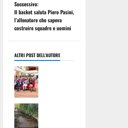
i
Successivo:
g
Il basket saluta Piero Pasini,
l’allenatore che sapeva
a
costruire squadre e uomini
z
i
ALTRI POST DELL'AUTORE
o
Carlo
n
Calenda e
Pina
e
Picierno a
a
Caserta per
costruire
r
Canale
l’alternativa
Trenta Palmi:
riformatrice
t
un problema
ed
che riguarda
europeista.