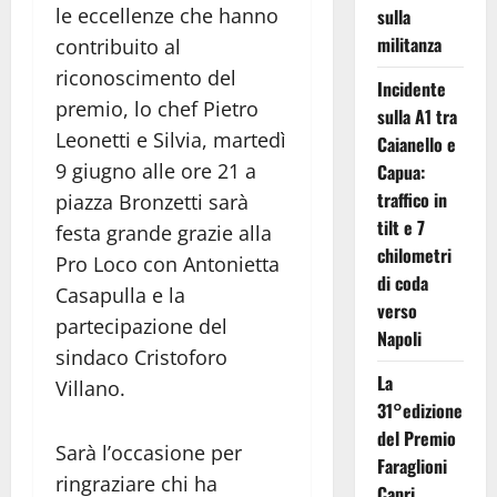
le eccellenze che hanno
sulla
militanza
contribuito al
riconoscimento del
Incidente
premio, lo chef Pietro
sulla A1 tra
Leonetti e Silvia, martedì
Caianello e
9 giugno alle ore 21 a
Capua:
traffico in
piazza Bronzetti sarà
tilt e 7
festa grande grazie alla
chilometri
Pro Loco con Antonietta
di coda
Casapulla e la
verso
partecipazione del
Napoli
sindaco Cristoforo
La
Villano.
31°edizione
del Premio
Sarà l’occasione per
Faraglioni
ringraziare chi ha
Capri