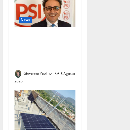
News
Amministrative 2027, a
Caserta prende forma l’area
moderata: Psi, civici e
riformisti guardano al
nuovo centrosinistra
Giovanna Paolino
8 Agosto
2026