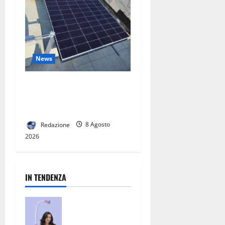
News
Scuola Pier delle Vigne: i
lavori proseguono secondo
il cronoprogramma
Redazione
8 Agosto
2026
IN TENDENZA
San Nicola la
Strada, un
punto di