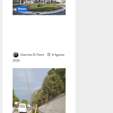
News
Pineta Grande, il lavoro del
Pronto Soccorso è stato
ripristinato: ora inizia la
fase del tavolo tecnico di
confronto
Giacinto Di Patre
8 Agosto
2026