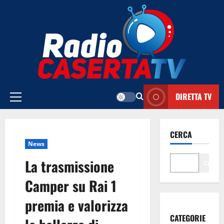
Vai
al
contenuto
DIRETTA TV
Menu
principale
CERCA
News
La trasmissione
Cerca
Camper su Rai 1
premia e valorizza
CATEGORIE