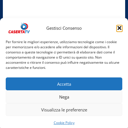
Privacy Policy
Cookie Policy
Gestisci Consenso
Facebook
Per fornire le migliori esperienze, utilizziamo tecnologie come i cookie
per memorizzare e/o accedere alle informazioni del dispositivo. Il
Instagram
consenso a queste tecnologie ci permetterà di elaborare dati come il
comportamento di navigazione o ID unici su questo sito. Non
YouTube
acconsentire o ritirare il consenso può influire negativamente su alcune
caratteristiche e funzioni.
Home
Chi Siamo
Redazione
Contatti
Partner
Accetta
Video
Rubriche
Nega
Facebook
Instagram
YouTube
Visualizza le preferenze
Copyright © 2026 Tutti i diritti riservati. | Realizzato
Cookie Policy
da Costantino Alfonso - Bigant Agency