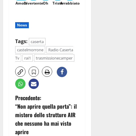
Amore
Divertente
Oh
Triste
Arrabbiato
News
Tags:
caserta
castelmorrone
Radio Caserta
Tv
rai1
trasmissionecamper
N
Precedente:
“Non aprire quella porta”: il
a
mistero delle strutture AIR
v
che nessuno ha mai visto
aprire