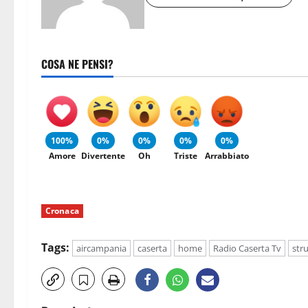
COSA NE PENSI?
100%
0%
0%
0%
0%
Amore
Divertente
Oh
Triste
Arrabbiato
Cronaca
Tags:
aircampania
caserta
home
Radio Caserta Tv
str