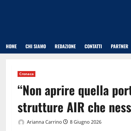
Vai
al
contenuto
HOME
CHI SIAMO
REDAZIONE
CONTATTI
PARTNER
Cronaca
“Non aprire quella port
strutture AIR che ness
Arianna Carrino
8 Giugno 2026