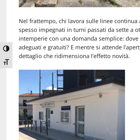
Nel frattempo, chi lavora sulle linee continua a
spesso impegnati in turni passati da sette a ot
intemperie con una domanda semplice: dove tro
adeguati e gratuiti? E mentre si attende l’ape
Attiva/disattiva alto contrasto
dettaglio che ridimensiona l’effetto novità.
Attiva/disattiva dimensione testo