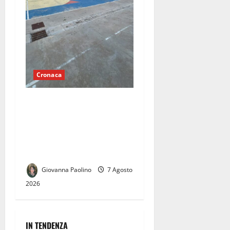
Cronaca
Briano, playground di via
Sciascia nel degrado:
Michele Visca ai
Commissari, «Restituite
quest’area ai cittadini»
Giovanna Paolino
7 Agosto
2026
IN TENDENZA