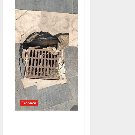
Cronaca
Tombino pericoloso sul
lungomare di Mondragone:
«Da tre giorni chiediamo un