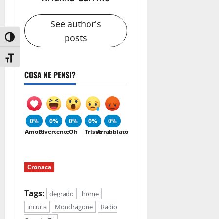
See author's
posts
Attiva/disattiva alto contrasto
Attiva/disattiva dimensione testo
COSA NE PENSI?
0%
0%
0%
0%
0%
Amore
Divertente
Oh
Triste
Arrabbiato
Cronaca
Tags:
degrado
home
incuria
Mondragone
Radio