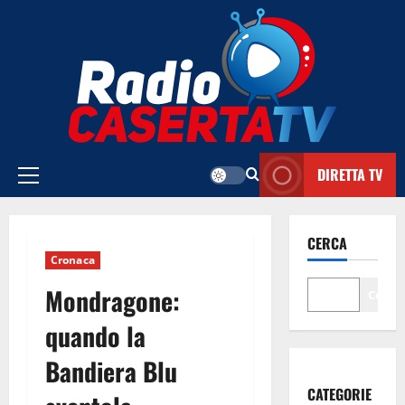
Vai
al
contenuto
DIRETTA TV
Menu
principale
CERCA
Cronaca
Mondragone:
Cerca
quando la
Bandiera Blu
CATEGORIE