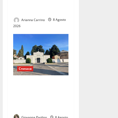
intervento, nessuno fa
nulla»
Arianna Carrino
8 Agosto
2026
Cronaca
Forno crematorio a
Casapulla, cresce la
protesta: cittadini e
opposizione chiedono
chiarezza sul progetto
Giovanna Paolino
8 Agosto