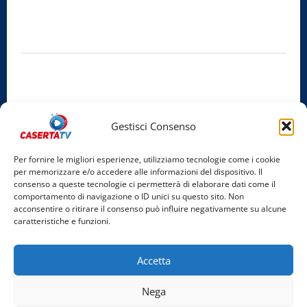
Sede legale:
Via Cairoli, 19 – 81020 San Nicola la Strada (CE)
P.IVA / C.F.:
03728230610
Iscrizione al ROC:
Aut. n. 794 del 14/02/2012
Privacy Policy
Cookie Policy
Gestisci Consenso
Facebook
Per fornire le migliori esperienze, utilizziamo tecnologie come i cookie
per memorizzare e/o accedere alle informazioni del dispositivo. Il
Instagram
consenso a queste tecnologie ci permetterà di elaborare dati come il
comportamento di navigazione o ID unici su questo sito. Non
YouTube
acconsentire o ritirare il consenso può influire negativamente su alcune
caratteristiche e funzioni.
Home
Chi Siamo
Redazione
Contatti
Partner
Accetta
Video
Rubriche
Nega
Facebook
Instagram
YouTube