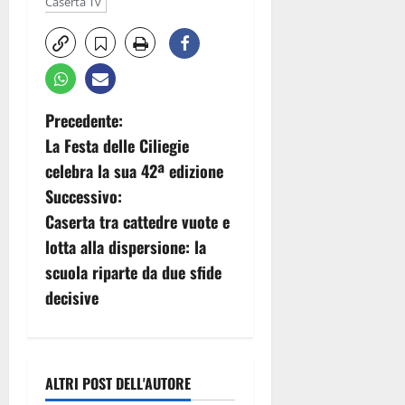
Caserta Tv
N
Precedente:
La Festa delle Ciliegie
a
celebra la sua 42ª edizione
v
Successivo:
Caserta tra cattedre vuote e
i
lotta alla dispersione: la
g
scuola riparte da due sfide
decisive
a
z
i
ALTRI POST DELL'AUTORE