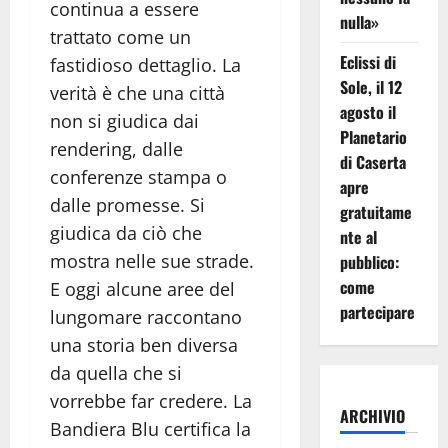
continua a essere
nulla»
trattato come un
Eclissi di
fastidioso dettaglio. La
Sole, il 12
verità è che una città
agosto il
non si giudica dai
Planetario
rendering, dalle
di Caserta
conferenze stampa o
apre
dalle promesse. Si
gratuitame
giudica da ciò che
nte al
mostra nelle sue strade.
pubblico:
come
E oggi alcune aree del
partecipare
lungomare raccontano
una storia ben diversa
da quella che si
vorrebbe far credere. La
ARCHIVIO
Bandiera Blu certifica la