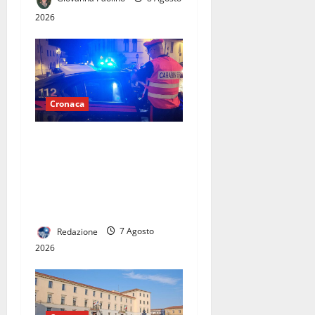
2026
Cronaca
Scoppia rissa al quadrivio di
Curti, scene da
combattimento tra due
gruppi di ragazzi: spuntano
le spranghe
Redazione
7 Agosto
2026