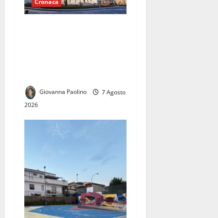
Cronaca
Caserta, due dissesti
finanziari in sette anni: la
grande sfida della nuova
amministrazione sarà uscire
dall’emergenza dei conti
Giovanna Paolino
7 Agosto
2026