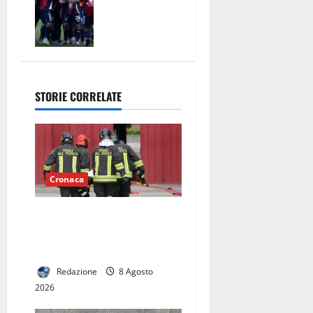
primi frutti:
ottime
risposte nel
triangolare
del Pinto
STORIE CORRELATE
Cronaca
Fiamme vicino alle case,
intervengono i vigili del
fuoco
Redazione
8 Agosto
2026