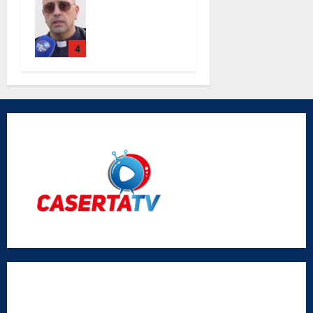
lavori alla
chiesa Santa
Maria Degli
Angeli le
4
parole di
don Antimo
Vigliotta
Radio Caserta TV
Editore:
SABATO NON SOLO SPORTIVO S.R.L.