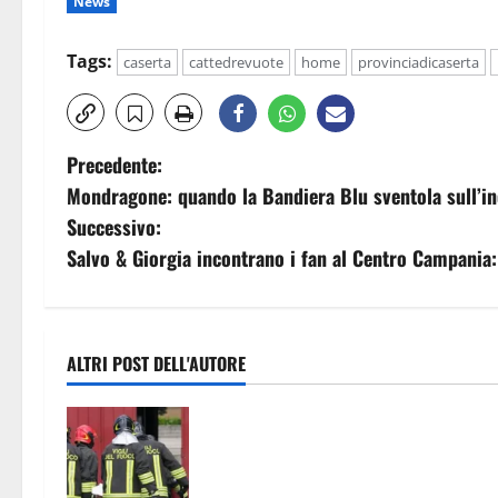
News
Tags:
caserta
cattedrevuote
home
provinciadicaserta
N
Precedente:
Mondragone: quando la Bandiera Blu sventola sull’in
a
Successivo:
v
Salvo & Giorgia incontrano i fan al Centro Campania:
i
g
ALTRI POST DELL'AUTORE
a
Fiamme vicino alle case,
z
intervengono i vigili del fuoco
i