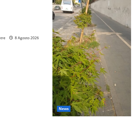
 il lavoro del Pronto
to ripristinato: ora
del tavolo tecnico di
atre
8 Agosto 2026
News
A Caserta gli aceri soffrono il
caldo: volontari e cittadini li