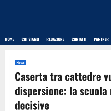
Vai
al
contenuto
HOME
CHI SIAMO
REDAZIONE
CONTATTI
PARTNER
News
Caserta tra cattedre vu
dispersione: la scuola 
decisive