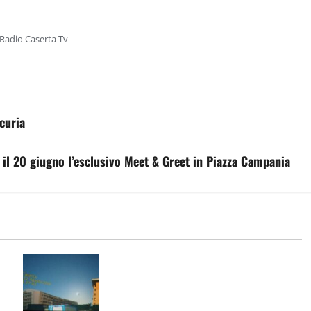
Radio Caserta Tv
curia
 il 20 giugno l’esclusivo Meet & Greet in Piazza Campania
Eclissi di Sole, il 12 agosto il
Planetario di Caserta apre
gratuitamente al pubblico: come