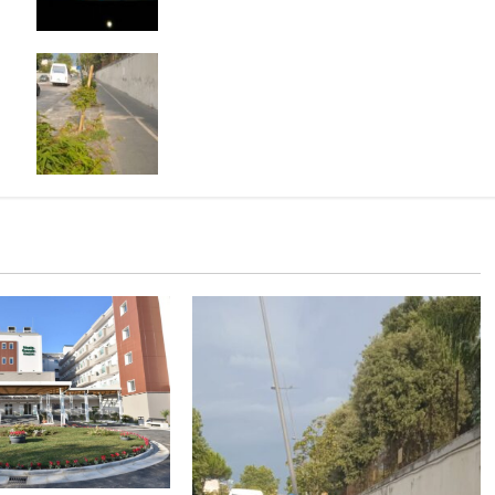
partecipare
A Caserta gli aceri soffrono il caldo:
volontari e cittadini li salvano con
l’acqua