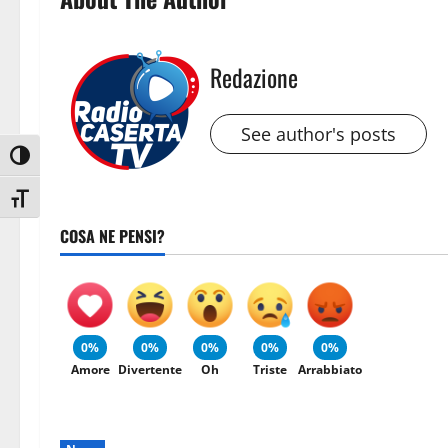
Redazione
See author's posts
Attiva/disattiva alto contrasto
Attiva/disattiva dimensione testo
COSA NE PENSI?
0%
0%
0%
0%
0%
Amore
Divertente
Oh
Triste
Arrabbiato