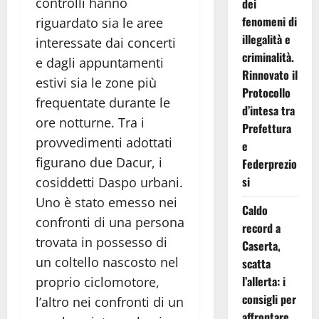
controlli hanno
dei
fenomeni di
riguardato sia le aree
illegalità e
interessate dai concerti
criminalità.
e dagli appuntamenti
Rinnovato il
estivi sia le zone più
Protocollo
frequentate durante le
d’intesa tra
ore notturne. Tra i
Prefettura
provvedimenti adottati
e
figurano due Dacur, i
Federprezio
si
cosiddetti Daspo urbani.
Uno è stato emesso nei
Caldo
confronti di una persona
record a
trovata in possesso di
Caserta,
un coltello nascosto nel
scatta
l’allerta: i
proprio ciclomotore,
consigli per
l’altro nei confronti di un
affrontare