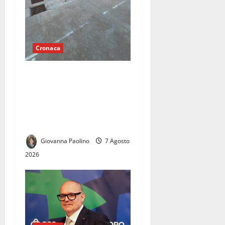
Cronaca
Briano, playground di via
Sciascia nel degrado:
Michele Visca ai
Commissari, «Restituite
quest’area ai cittadini»
Giovanna Paolino
7 Agosto
2026