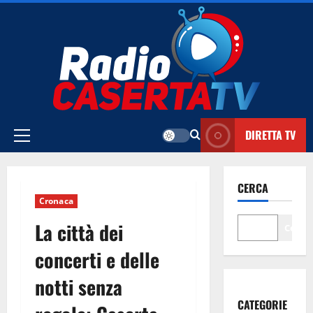
Vai
al
contenuto
DIRETTA TV
Menu
principale
CERCA
Cronaca
La città dei
Cerca
concerti e delle
notti senza
CATEGORIE