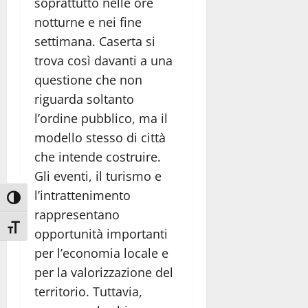
soprattutto nelle ore
notturne e nei fine
settimana. Caserta si
trova così davanti a una
questione che non
riguarda soltanto
l’ordine pubblico, ma il
modello stesso di città
che intende costruire.
Gli eventi, il turismo e
l’intrattenimento
Attiva/disattiva alto contrasto
rappresentano
Attiva/disattiva dimensione testo
opportunità importanti
per l’economia locale e
per la valorizzazione del
territorio. Tuttavia,