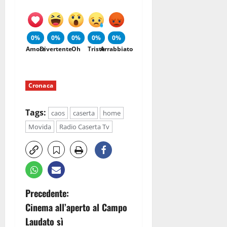
0%
0%
0%
0%
0%
Amore
Divertente
Oh
Triste
Arrabbiato
Cronaca
Tags:
caos
caserta
home
Movida
Radio Caserta Tv
N
Precedente:
Cinema all’aperto al Campo
a
Laudato sì