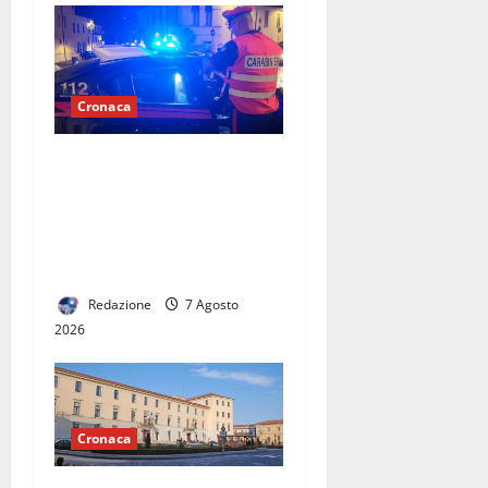
Cronaca
Scoppia rissa al quadrivio di
Curti, scene da
combattimento tra due
gruppi di ragazzi: spuntano
le spranghe
Redazione
7 Agosto
2026
Cronaca