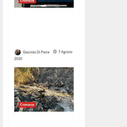
Cronaca
Fuga dei ladri dopo un
fallito tentativo di furto alla
struttura del Centro di
Riabilitazione di Castel
Volturno.
Giacinto Di Patre
7 Agosto
2026
Cronaca
Mondragone brucia nel
silenzio: un territorio