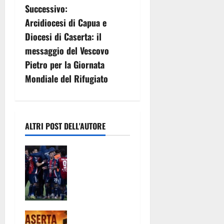
v
Successivo:
Arcidiocesi di Capua e
i
Diocesi di Caserta: il
g
messaggio del Vescovo
Pietro per la Giornata
a
Mondiale del Rifugiato
z
i
ALTRI POST DELL'AUTORE
o
Casertana, il
n
lavoro dà i
primi frutti:
e
ottime
a
risposte nel
triangolare
r
Caldo record
del Pinto