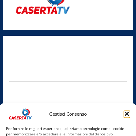
Radio Caserta TV
Editore:
SABATO NON SOLO SPORTIVO S.R.L.
Sede legale:
Via Cairoli, 19 – 81020 San Nicola la Strada (CE)
P.IVA / C.F.:
03728230610
Iscrizione al ROC:
Aut. n. 794 del 14/02/2012
Privacy Policy
Cookie Policy
Gestisci Consenso
Facebook
Per fornire le migliori esperienze, utilizziamo tecnologie come i cookie
per memorizzare e/o accedere alle informazioni del dispositivo. Il
Instagram