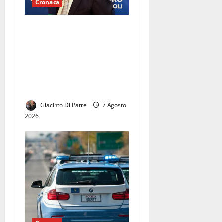
Cronaca
EMERGENZA CALDO NELLE
CARCERI: LA BCC TERRA DI
LAVORO SAN VINCENZO DE’
PAOLI AL FIANCO DEI
DETENUTI DI SANTA MARIA
CAPUA VETERE
Giacinto Di Patre
7 Agosto
2026