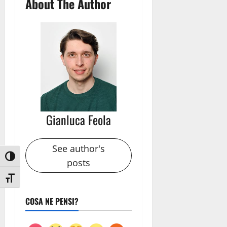
About The Author
Gianluca Feola
See author's
Attiva/disattiva alto contrasto
posts
Attiva/disattiva dimensione testo
COSA NE PENSI?