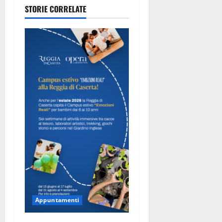
di Danza “Il
STORIE CORRELATE
Cigno”: la
firma
artistica
della
maestra
Valentina
Gambardella
conquista il
pubblico
Appuntamenti