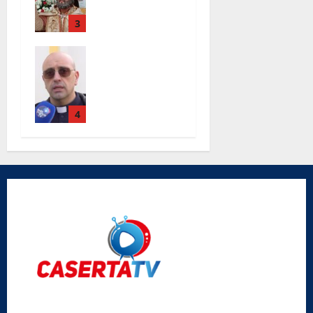
Strada
3
Completati i
lavori alla
chiesa Santa
Maria Degli
Angeli le
4
parole di
don Antimo
Vigliotta