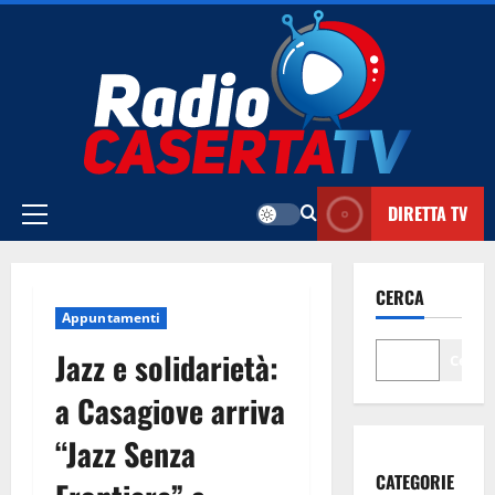
Vai
al
contenuto
DIRETTA TV
Menu
principale
CERCA
Appuntamenti
Jazz e solidarietà:
Cerca
a Casagiove arriva
“Jazz Senza
CATEGORIE