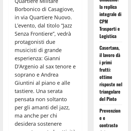
Quartiere Militare
la replica
Borbonico di Casagiove,
integrale di
in via Quartiere Nuovo.
CPM
L’evento, dal titolo “Jazz
Trasporti e
Senza Frontiere”, vedrà
Logistica
protagonisti due
Casertana,
musicisti di grande
il lavoro dà
esperienza: Gianni
i primi
D’Argenio al sax tenore e
frutti:
soprano e Andrea
ottime
Giuntini al piano e alle
risposte nel
tastiere. Una serata
triangolare
del Pinto
pensata non soltanto
per gli amanti del jazz,
Prevenzion
ma anche per chi
e e
desidera sostenere
contrasto