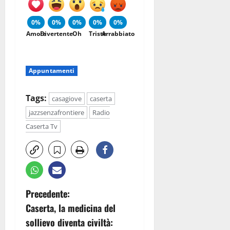
0%
0%
0%
0%
0%
Amore
Divertente
Oh
Triste
Arrabbiato
Appuntamenti
Tags:
casagiove
caserta
jazzsenzafrontiere
Radio
Caserta Tv
N
Precedente:
Caserta, la medicina del
a
sollievo diventa civiltà: