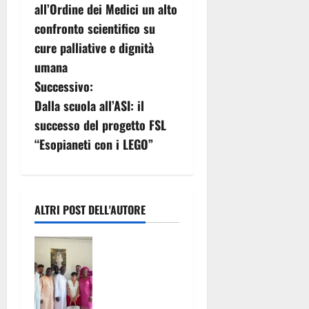
v
all’Ordine dei Medici un alto
confronto scientifico su
i
cure palliative e dignità
g
umana
Successivo:
a
Dalla scuola all’ASI: il
z
successo del progetto FSL
“Esopianeti con i LEGO”
i
o
n
ALTRI POST DELL'AUTORE
e
San Nicola la
Strada
a
celebra il
Grand Magal
r
di Touba: un