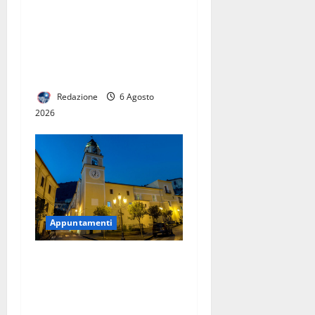
Anche per l’estate 2026 la
Reggia di Caserta ospita
il campus estivo Emozioni
Reali per i bambini dai 6 ai
10 anni
Redazione
6 Agosto
2026
Appuntamenti
Premio Internazionale
«Enrico Caruso»: prorogato
al 17 agosto il termine per
l’invio delle domande