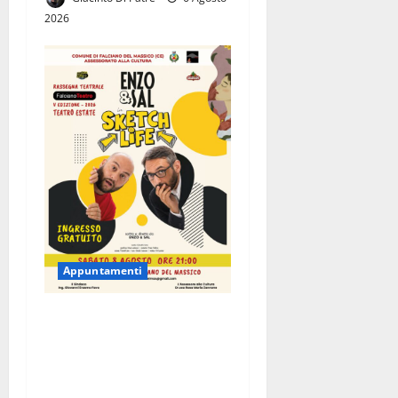
2026
Appuntamenti
Falciano del Massico, la
comicità di Enzo & Sal per la
V edizione di FalcianoTeatro:
l’8 agosto in scena “Sketch