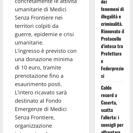
concretamente le attività
dei
fenomeni di
umanitarie di Medici
illegalità e
Senza Frontiere nei
criminalità.
territori colpiti da
Rinnovato il
guerre, epidemie e crisi
Protocollo
umanitarie.
d’intesa tra
L’ingresso è previsto con
Prefettura
una donazione minima
e
di 10 euro, tramite
Federprezio
prenotazione fino a
si
esaurimento posti.
Caldo
L’intero ricavato sarà
record a
destinato al Fondo
Caserta,
Emergenze di Medici
scatta
Senza Frontiere,
l’allerta: i
consigli per
organizzazione
affrontare