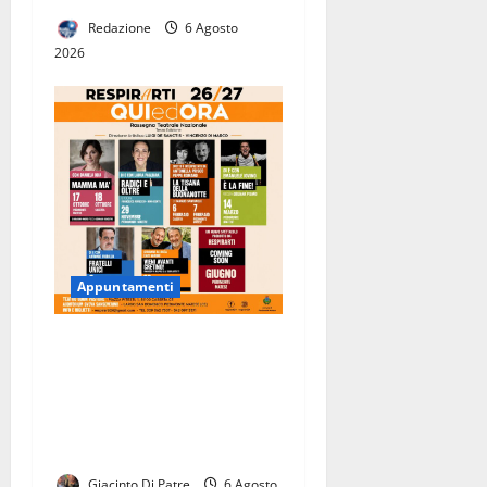
Redazione
6 Agosto
2026
Appuntamenti
RESPIRARTI presenta la
Stagione Teatrale
2026/2027. Ricco
cartellone con tanti
spettacoli in programma.
Giacinto Di Patre
6 Agosto