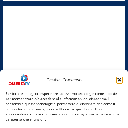
Radio Caserta TV
Editore:
SABATO NON SOLO SPORTIVO S.R.L.
Sede legale:
Via Cairoli, 19 – 81020 San Nicola la Strada (CE)
P.IVA / C.F.:
03728230610
Iscrizione al ROC:
Aut. n. 794 del 14/02/2012
Privacy Policy
Cookie Policy
Gestisci Consenso
Facebook
Per fornire le migliori esperienze, utilizziamo tecnologie come i cookie
per memorizzare e/o accedere alle informazioni del dispositivo. Il
Instagram
consenso a queste tecnologie ci permetterà di elaborare dati come il
comportamento di navigazione o ID unici su questo sito. Non
YouTube
acconsentire o ritirare il consenso può influire negativamente su alcune
caratteristiche e funzioni.