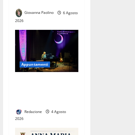
Life”, ingresso gratuito
Giovanna Paolino
6 Agosto
2026
Appuntamenti
LE DIECI CANTAUTRICI IN
FINALE AL 22° PREMIO
BIANCA D’APONTE, DAL
ROCK AL FOLK
Redazione
4 Agosto
2026