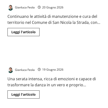
manutenzione e decoro urbano
San
Nicola
Gianluca Feola
20 Giugno 2026
la
Strada
la
Continuano le attività di manutenzione e cura del
mostra
dei
territorio nel Comune di San Nicola la Strada, con...
disegni
dei
Leggi
Leggi l'articolo
bambini
di
palestinesi
più
su
San
Nicola
San Nicola la Strada, emozioni ed applausi per il saggio di fine
la
Strada,
anno della Scuola di Danza “Il Cigno”: la firma artistica della
proseguono
maestra Valentina Gambardella conquista il pubblico
gli
interventi
di
Gianluca Feola
19 Giugno 2026
manutenzione
e
Una serata intensa, ricca di emozioni e capace di
decoro
urbano
trasformare la danza in un vero e proprio...
Leggi
Leggi l'articolo
di
più
su
San