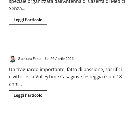
convegno
speciale organizzata dall’Antenna di Caserta di Medici
dedicato
Senza...
a
paesaggio,
salute
Leggi
Leggi l'articolo
e
di
tradizioni
più
su
Jazz
e
Caserta, la VolleyTime Casagiove celebra 18 anni: “Una
solidarietà:
a
famiglia in campo”
Casagiove
arriva
Gianluca Feola
26 Aprile 2026
“Jazz
Senza
Frontiere”
Un traguardo importante, fatto di passione, sacrifici
a
sostegno
e vittorie: la VolleyTime Casagiove festeggia i suoi 18
di
anni...
Medici
Senza
Frontiere
Leggi
Leggi l'articolo
di
più
su
Caserta,
la
Caserta, la letteratura incontra il dialogo: Heddi Goodrich
VolleyTime
Casagiove
presenta “L’anno delle mille vite”
celebra