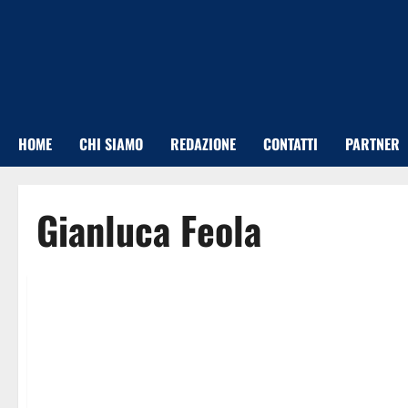
Vai
al
contenuto
HOME
CHI SIAMO
REDAZIONE
CONTATTI
PARTNER
Gianluca Feola
News