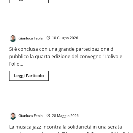
di
divertimento
più
su
A
San
L’ulivo tifatino protagonista a Santa Barbara: successo per il
Nicola
nasce
quarto convegno dedicato a paesaggio, salute e tradizioni
“Focus”:
i
Gianluca Feola
10 Giugno 2026
giovani
si
mettono
Si è conclusa con una grande partecipazione di
in
gioco
pubblico la quarta edizione del convegno “L’olivo e
per
l’olio...
dare
voce
alla
Leggi
Leggi l'articolo
comunità
di
più
su
L’ulivo
tifatino
Jazz e solidarietà: a Casagiove arriva “Jazz Senza Frontiere” a
protagonista
a
sostegno di Medici Senza Frontiere
Santa
Barbara:
Gianluca Feola
28 Maggio 2026
successo
per
il
La musica jazz incontra la solidarietà in una serata
quarto