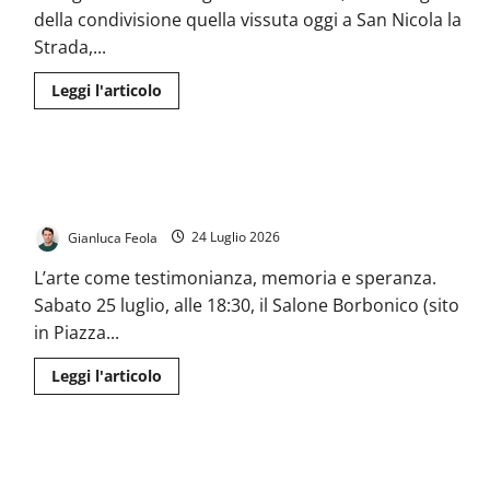
della condivisione quella vissuta oggi a San Nicola la
Strada,...
Leggi
Leggi l'articolo
di
più
su
San
Nicola
Heart of Gaza: a San Nicola la Strada la mostra dei disegni dei
la
Strada
bambini palestinesi
celebra
il
Gianluca Feola
24 Luglio 2026
Grand
Magal
di
L’arte come testimonianza, memoria e speranza.
Touba:
un
Sabato 25 luglio, alle 18:30, il Salone Borbonico (sito
ponte
in Piazza...
di
dialogo
e
Leggi
Leggi l'articolo
integrazione
di
con
più
la
su
comunità
Heart
senegalese
of
San Nicola la Strada, proseguono gli interventi di
Gaza:
a