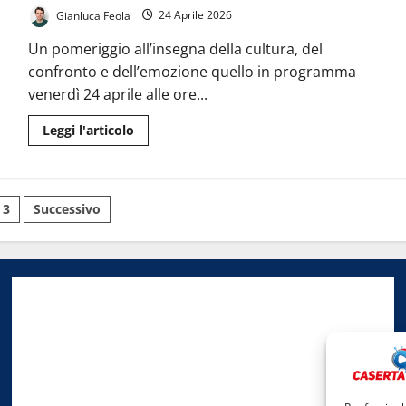
18
Gianluca Feola
24 Aprile 2026
anni:
“Una
famiglia
Un pomeriggio all’insegna della cultura, del
in
campo”
confronto e dell’emozione quello in programma
venerdì 24 aprile alle ore...
Leggi
Leggi l'articolo
di
più
su
Caserta,
la
azione
letteratura
3
Successivo
incontra
il
dialogo:
Heddi
Goodrich
li
presenta
“L’anno
delle
mille
Radio Caserta TV
vite”
Editore:
SABATO NON SOLO SPORTIVO S.R.L.
Sede legale:
Via Cairoli, 19 – 81020 San Nicola la Strada (CE)
P.IVA / C.F.:
03728230610
Iscrizione al ROC:
Aut. n. 794 del 14/02/2012