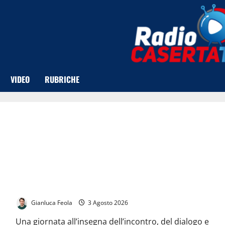
VIDEO
RUBRICHE
San Nicola la Strada celebra il Grand Magal di Touba: un ponte
di dialogo e integrazione con la comunità senegalese
Gianluca Feola
3 Agosto 2026
Una giornata all’insegna dell’incontro, del dialogo e