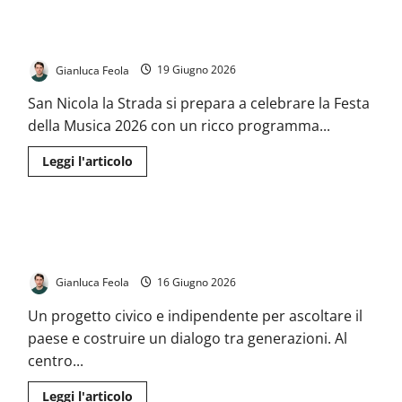
Nicola
Festa della Musica 2026 a San Nicola la Strada: una giornata
la
Strada,
all’insegna delle note e del divertimento
emozioni
ed
Gianluca Feola
19 Giugno 2026
applausi
per
il
San Nicola la Strada si prepara a celebrare la Festa
saggio
di
della Musica 2026 con un ricco programma...
fine
anno
Leggi
Leggi l'articolo
della
di
Scuola
più
di
su
Danza
Festa
“Il
della
Cigno”:
A San Nicola nasce “Focus”: i giovani si mettono in gioco per
Musica
la
2026
firma
dare voce alla comunità
a
artistica
San
della
Gianluca Feola
16 Giugno 2026
Nicola
maestra
la
Valentina
Strada:
Gambardella
Un progetto civico e indipendente per ascoltare il
una
conquista
giornata
paese e costruire un dialogo tra generazioni. Al
il
all’insegna
pubblico
centro...
delle
note
e
Leggi
Leggi l'articolo
del