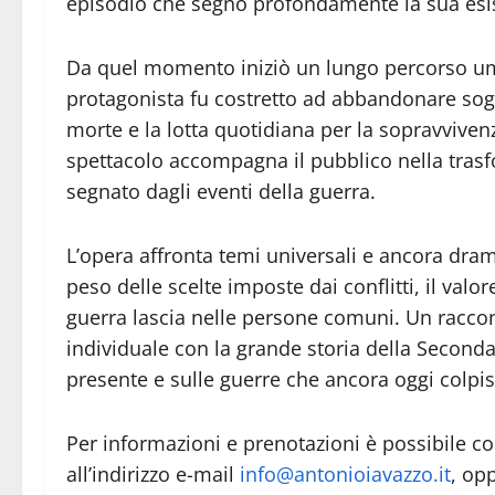
episodio che segnò profondamente la sua esi
Da quel momento iniziò un lungo percorso uma
protagonista fu costretto ad abbandonare sogni
morte e la lotta quotidiana per la sopravvivenza
spettacolo accompagna il pubblico nella tras
segnato dagli eventi della guerra.
L’opera affronta temi universali e ancora dram
peso delle scelte imposte dai conflitti, il val
guerra lascia nelle persone comuni. Un raccon
individuale con la grande storia della Second
presente e sulle guerre che ancora oggi colpi
Per informazioni e prenotazioni è possibile c
all’indirizzo e-mail
info@antonioiavazzo.it
, op