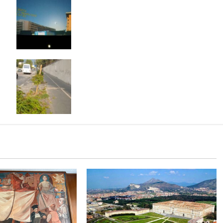
Eclissi di Sole, il 12 agosto il
Planetario di Caserta apre
gratuitamente al pubblico: come
partecipare
A Caserta gli aceri soffrono il caldo:
volontari e cittadini li salvano con
l’acqua