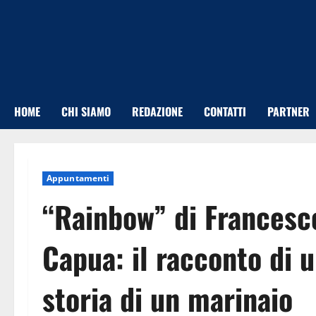
Vai
al
contenuto
HOME
CHI SIAMO
REDAZIONE
CONTATTI
PARTNER
Appuntamenti
“Rainbow” di Francesco
Capua: il racconto di 
storia di un marinaio