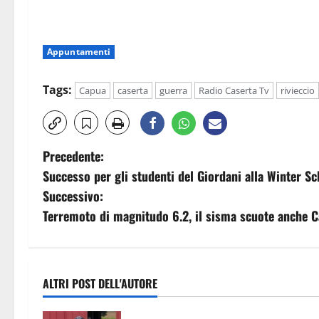
Appuntamenti
Tags:
Capua
caserta
guerra
Radio Caserta Tv
rivieccio
N
Precedente:
Successo per gli studenti del Giordani alla Winter Sc
a
Successivo:
v
Terremoto di magnitudo 6.2, il sisma scuote anche C
i
g
ALTRI POST DELL'AUTORE
a