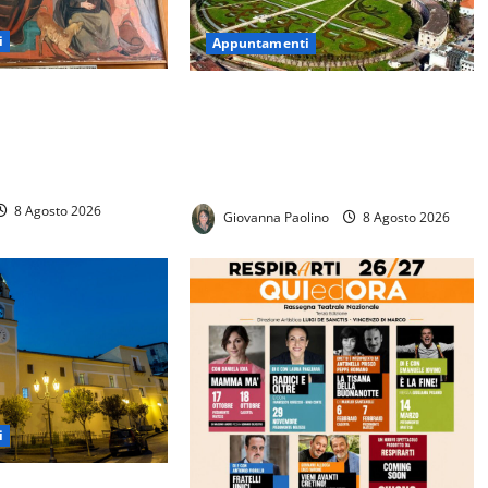
i
Appuntamenti
ia l’inaugurazione il
Ferragosto alla Reggia di Caserta:
Palazzo dei Vescovi e
il 15 agosto porte aperte tra
 storiche dell’antico
Appartamenti Reali, Parco e
mostre
8 Agosto 2026
Giovanna Paolino
8 Agosto 2026
i