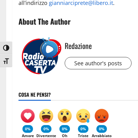
all’indirizzo
gianniarciprete@libero.it
.
About The Author
Redazione
Attiva/disattiva alto contrasto
Attiva/disattiva dimensione testo
See author's posts
COSA NE PENSI?
0%
0%
0%
0%
0%
Amore
Divertente
Oh
Triste
Arrabbiato