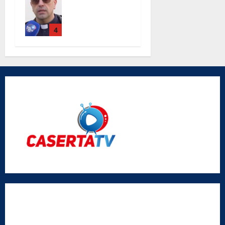
chiesa Santa
Maria Degli
Angeli le
4
parole di
don Antimo
Vigliotta
Radio Caserta TV
Editore:
SABATO NON SOLO SPORTIVO S.R.L.