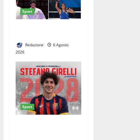
Sport
CINQUE CASERTANI AI
GIOCHI DEL MEDITERRANEO
Redazione
6 Agosto
2026
Sport
Casertana, Girelli è tutto
tuo: il centrocampista firma
fino al 2028