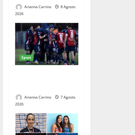
Arianna Carrino
8 Agosto
2026
Sport
Casertana, il lavoro dà i
primi frutti: ottime risposte
nel triangolare del Pinto
Arianna Carrino
7 Agosto
2026