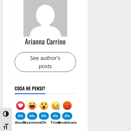
Arianna Carrino
See author's
posts
COSA NE PENSI?
Attiva/disattiva alto contrasto
0%
0%
0%
0%
0%
Amore
Divertente
Oh
Triste
Arrabbiato
Attiva/disattiva dimensione testo