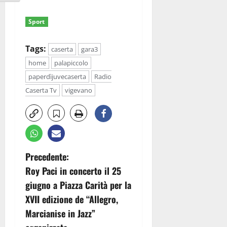
Sport
Tags:
caserta
gara3
home
palapiccolo
paperdìjuvecaserta
Radio
Caserta Tv
vigevano
N
Precedente:
Roy Paci in concerto il 25
a
giugno a Piazza Carità per la
v
XVII edizione de “Allegro,
Marcianise in Jazz”
i