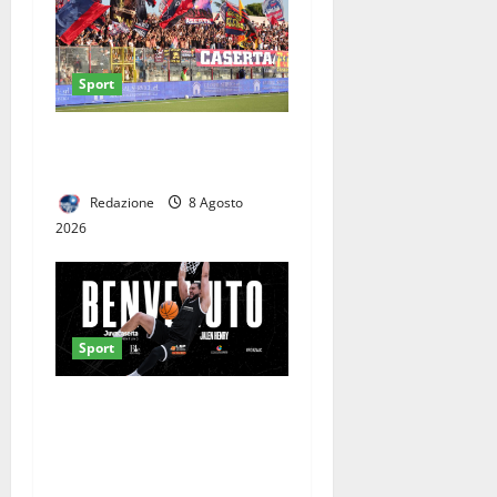
Sport
Casertana-Cassino, cambia
la data del test. Ecco quando
Redazione
8 Agosto
2026
Sport
Da miglior centro in
Finlandia alla Serie A2:
Caserta si affida a Jalen
Henry