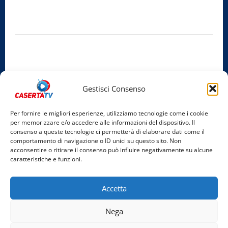
Sede legale:
Via Cairoli, 19 – 81020 San Nicola la Strada (CE)
P.IVA / C.F.:
03728230610
Iscrizione al ROC:
Aut. n. 794 del 14/02/2012
Privacy Policy
Cookie Policy
Gestisci Consenso
Facebook
Per fornire le migliori esperienze, utilizziamo tecnologie come i cookie
per memorizzare e/o accedere alle informazioni del dispositivo. Il
Instagram
consenso a queste tecnologie ci permetterà di elaborare dati come il
comportamento di navigazione o ID unici su questo sito. Non
YouTube
acconsentire o ritirare il consenso può influire negativamente su alcune
caratteristiche e funzioni.
Home
Chi Siamo
Redazione
Contatti
Partner
Accetta
Video
Rubriche
Nega
Facebook
Instagram
YouTube