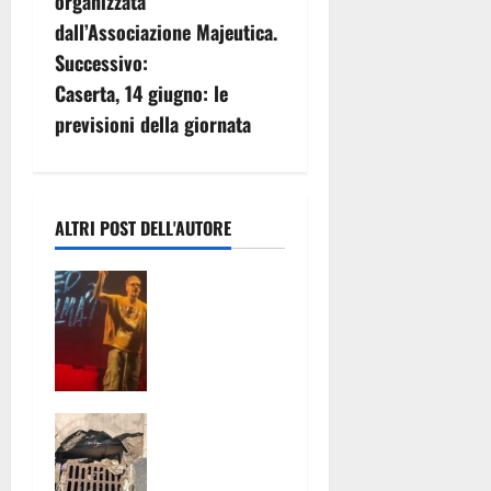
organizzata
g
dall’Associazione Majeutica.
Successivo:
a
Caserta, 14 giugno: le
z
previsioni della giornata
i
o
ALTRI POST DELL'AUTORE
n
Il White Fest
e
conquista
ancora:
a
seconda
serata tra
r
sapori,
Tombino
tradizioni,
t
pericoloso
musica e
sul
grandi