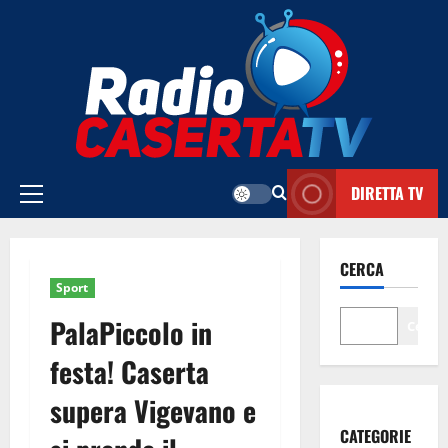
Vai
al
contenuto
DIRETTA TV
Menu
principale
CERCA
Sport
PalaPiccolo in
Cerca
festa! Caserta
supera Vigevano e
CATEGORIE