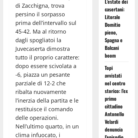
L’estate dei
di Zacchigna, trova
casertani:
persino il sorpasso
Litorale
prima dell’intervallo sul
Domitio
45-42. Ma al ritorno
pieno,
Spagna e
dagli spogliatoi la
Balcani
Juvecaserta dimostra
boom
tutto il proprio carattere:
dopo essere scivolata a
Topi
-6, piazza un pesante
avvistati
nel centro
parziale di 12-2 che
storico: l’ex
ribalta nuovamente
primo
l’inerzia della partita e le
cittadino
restituisce il comando
Antonello
delle operazioni.
Velardi
Nell’ultimo quarto, in un
denuncia
clima infuocato, i
l’episodio