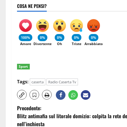
COSA NE PENSI?
100%
0%
0%
0%
0%
Amore
Divertente
Oh
Triste
Arrabbiato
Sport
Tags:
caserta
Radio Caserta Tv
N
Precedente:
Blitz antimafia sul litorale domizio: colpita la rete
a
nell’inchiesta