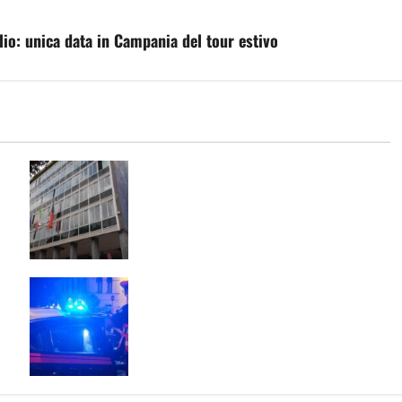
glio: unica data in Campania del tour estivo
ni
TARI: ADOTTATI CRITERI MENO
o
SPEREQUATI PER IL CALCOLO DELLA
 e
TARIFFA. PREVISTE RIDUZIONI PER
GRAN PARTE DELLE FAMIGLIE
E:
Scoppia rissa al quadrivio di Curti,
scene da combattimento tra due
gruppi di ragazzi: spuntano le
spranghe