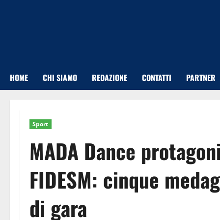
Vai
al
contenuto
HOME
CHI SIAMO
REDAZIONE
CONTATTI
PARTNER
Sport
MADA Dance protagonis
FIDESM: cinque medagl
di gara