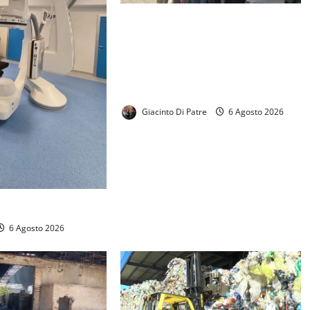
La BCC Terra di Lavoro “San
Vincenzo De’Paoli”, continua la sua
missione di solidarietà. Donati 114
ventilatori alla Casa Circondariale
” F. Uccelli” di SM CV.
Giacinto Di Patre
6 Agosto 2026
smi cerebrali.
6 Agosto 2026