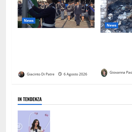
News
News
Giuramento 233°Corso di
Roghi tossici
formazione per Allievi Agenti della
esposto a Gior
Polizia di Stato. Successo per la
chiedono un pi
cerimonia del giuramento di
controlli
fedeltà a Caserta.
Giovanna Pao
Giacinto Di Patre
6 Agosto 2026
IN TENDENZA
San Nicola la Strada, un punto di
riferimento per la salute: l’eccellen
medica della dottoressa Maria Tere