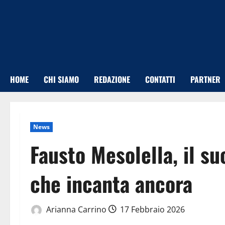
Vai
al
contenuto
HOME
CHI SIAMO
REDAZIONE
CONTATTI
PARTNER
News
Fausto Mesolella, il su
che incanta ancora
Arianna Carrino
17 Febbraio 2026