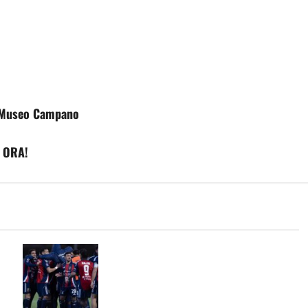
al Museo Campano
a ORA!
Casertana, ultimi collaudi prima del
via: doppio test al Pinto