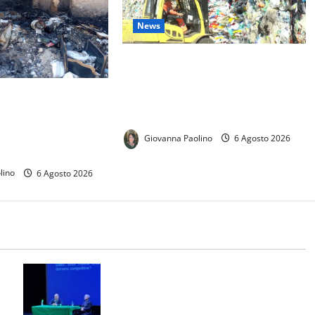
News
Rifiuti, Caserta punta sulla
gestione unica provinciale: gara
 a Mondragone,
europea da oltre 2,5 miliardi per il
gia Meloni: cittadini
ciclo integrato
ano straordinario di
Giovanna Paolino
6 Agosto 2026
lino
6 Agosto 2026
Il Magistrato Nicola Gratteri ai
za
Salesiani nel ricordo di don Peppe
sa
Diana: “Apritevi alla legalità”