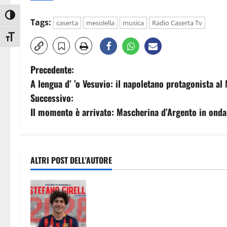
Attiva/disattiva alto contrasto
Tags:
caserta
mesolella
musica
Radio Caserta Tv
Attiva/disattiva dimensione testo
N
Precedente:
A lengua d’ ’o Vesuvio: il napoletano protagonista 
a
Successivo:
v
Il momento è arrivato: Mascherina d’Argento in ond
i
g
ALTRI POST DELL'AUTORE
a
Casertana, Girelli è tutto tuo: il
z
centrocampista firma fino al 2028
i