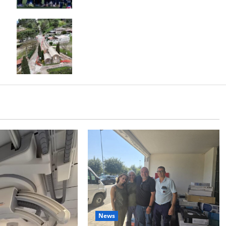
Turisti tra transenne e disagi:
Casertavecchia aspetta ancora la fine
dei lavori a Largo San Rocco
News