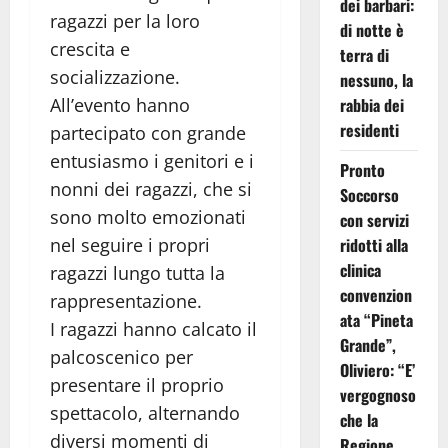
dei barbari:
ragazzi per la loro
di notte è
crescita e
terra di
socializzazione.
nessuno, la
rabbia dei
All’evento hanno
residenti
partecipato con grande
entusiasmo i genitori e i
Pronto
nonni dei ragazzi, che si
Soccorso
sono molto emozionati
con servizi
ridotti alla
nel seguire i propri
clinica
ragazzi lungo tutta la
convenzion
rappresentazione.
ata “Pineta
I ragazzi hanno calcato il
Grande”,
palcoscenico per
Oliviero: “E’
presentare il proprio
vergognoso
spettacolo, alternando
che la
diversi momenti di
Regione