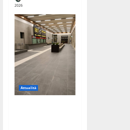
2026
Attualità
Riapertura della stazione di
Caserta, una buona notizia
per la città. Ora serve un
vero hub del trasporto