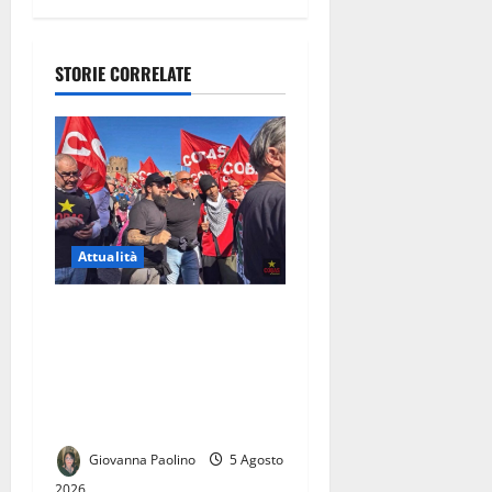
un anziano
STORIE CORRELATE
Attualità
Carinaro, contestato per la
produttività, colpito da un
colpo di calore e licenziato
dopo la denuncia
sull’emergenza caldo
Giovanna Paolino
5 Agosto
2026