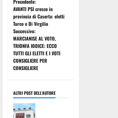
N
Precedente:
AVANTI PSI cresce in
a
provincia di Caserta: eletti
v
Turco e Di Virgilio
Successivo:
i
MARCIANISE AL VOTO,
g
TRIONFA IODICE: ECCO
TUTTI GLI ELETTI E I VOTI
a
CONSIGLIERE PER
z
CONSIGLIERE
i
o
ALTRI POST DELL'AUTORE
n
Pronto
e
Soccorso
con servizi