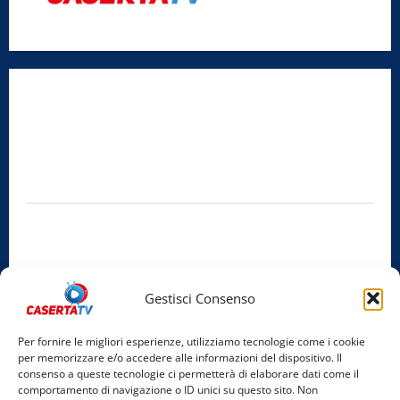
Radio Caserta TV
Editore:
SABATO NON SOLO SPORTIVO S.R.L.
Sede legale:
Via Cairoli, 19 – 81020 San Nicola la Strada (CE)
P.IVA / C.F.:
03728230610
Iscrizione al ROC:
Aut. n. 794 del 14/02/2012
Privacy Policy
Cookie Policy
Gestisci Consenso
Facebook
Per fornire le migliori esperienze, utilizziamo tecnologie come i cookie
per memorizzare e/o accedere alle informazioni del dispositivo. Il
Instagram
consenso a queste tecnologie ci permetterà di elaborare dati come il
comportamento di navigazione o ID unici su questo sito. Non
YouTube