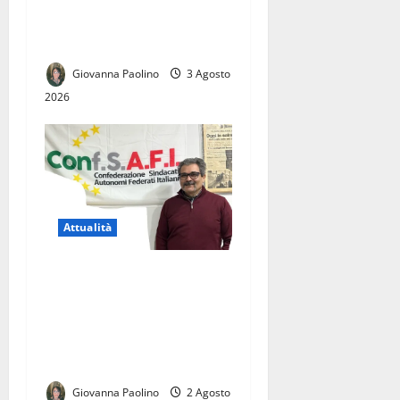
candidature tra Roma e
Napoli
Giovanna Paolino
3 Agosto
2026
Attualità
Licenziamento illegittimo, il
Tribunale dà ragione a
Giuseppe Corbo.
Conf.S.A.F.I.: «Una vittoria
per tutti i lavoratori»
Giovanna Paolino
2 Agosto