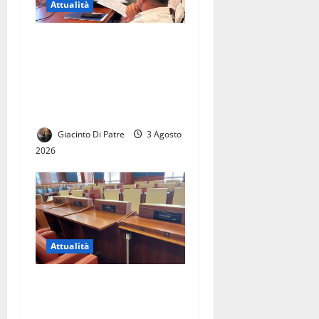
Attualità
La città di Casal di Principe
avrà finalmente la sua
Biblioteca. Le parole di
Raffaele Aveta consigliere
regionale
Giacinto Di Patre
3 Agosto
2026
Attualità
Elezioni comunali di Caserta
2027: civismo, Campo Largo
e centrodestra, la sfida delle