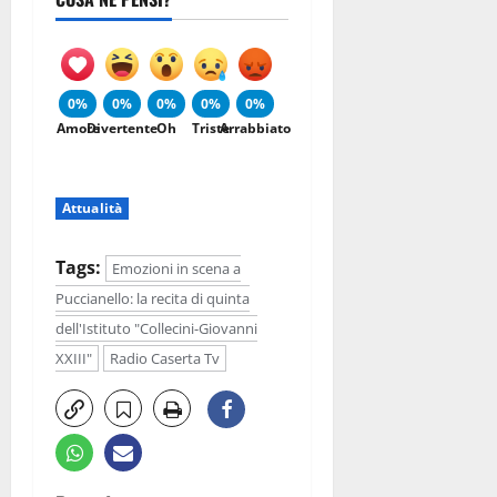
0%
0%
0%
0%
0%
Amore
Divertente
Oh
Triste
Arrabbiato
Attualità
Tags:
Emozioni in scena a
Puccianello: la recita di quinta
dell'Istituto "Collecini-Giovanni
XXIII"
Radio Caserta Tv