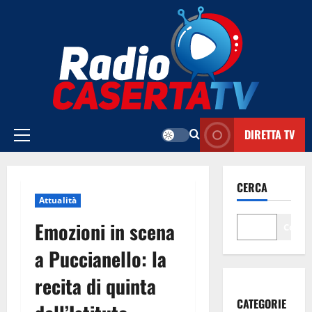
Vai
al
contenuto
DIRETTA TV
Menu
principale
CERCA
Attualità
Emozioni in scena
Cerca
a Puccianello: la
recita di quinta
CATEGORIE