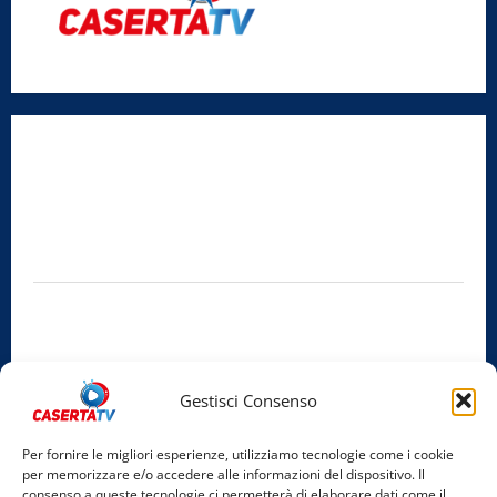
Radio Caserta TV
Editore:
SABATO NON SOLO SPORTIVO S.R.L.
Sede legale:
Via Cairoli, 19 – 81020 San Nicola la Strada (CE)
P.IVA / C.F.:
03728230610
Iscrizione al ROC:
Aut. n. 794 del 14/02/2012
Privacy Policy
Cookie Policy
Gestisci Consenso
Facebook
Per fornire le migliori esperienze, utilizziamo tecnologie come i cookie
per memorizzare e/o accedere alle informazioni del dispositivo. Il
Instagram
consenso a queste tecnologie ci permetterà di elaborare dati come il