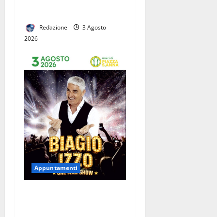
eventi per aprire la nuova
stagione
Redazione
3 Agosto
2026
Appuntamenti
Arriva Biagio Izzo: risate
assicurate alla Festa di