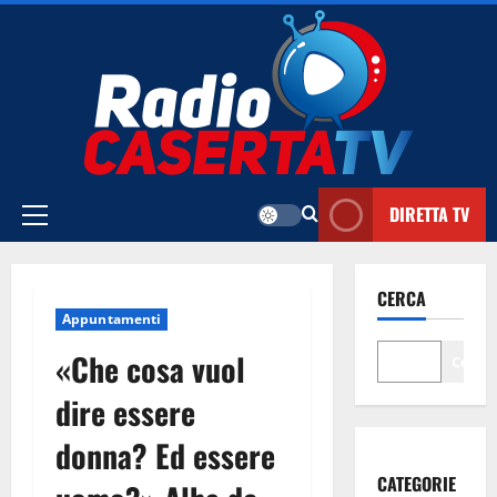
Vai
al
contenuto
DIRETTA TV
Menu
principale
CERCA
Appuntamenti
«Che cosa vuol
Cerca
dire essere
donna? Ed essere
CATEGORIE