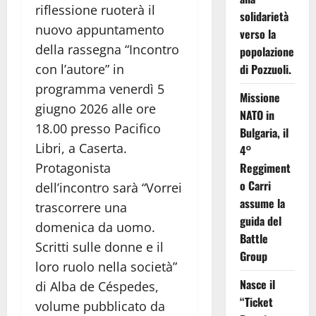
riflessione ruoterà il
solidarietà
nuovo appuntamento
verso la
della rassegna “Incontro
popolazione
con l’autore” in
di Pozzuoli.
programma venerdì 5
Missione
giugno 2026 alle ore
NATO in
18.00 presso Pacifico
Bulgaria, il
Libri, a Caserta.
4°
Protagonista
Reggiment
o Carri
dell’incontro sarà “Vorrei
assume la
trascorrere una
guida del
domenica da uomo.
Battle
Scritti sulle donne e il
Group
loro ruolo nella società”
Nasce il
di Alba de Céspedes,
“Ticket
volume pubblicato da