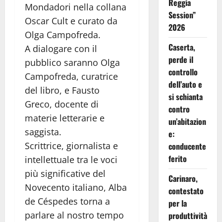
Reggia
Mondadori nella collana
Session”
Oscar Cult e curato da
2026
Olga Campofreda.
Caserta,
A dialogare con il
perde il
pubblico saranno Olga
controllo
Campofreda, curatrice
dell’auto e
del libro, e Fausto
si schianta
Greco, docente di
contro
materie letterarie e
un’abitazion
saggista.
e:
Scrittrice, giornalista e
conducente
ferito
intellettuale tra le voci
più significative del
Carinaro,
Novecento italiano, Alba
contestato
de Céspedes torna a
per la
parlare al nostro tempo
produttività