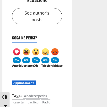
See author's
posts
COSA NE PENSI?
0%
0%
0%
0%
0%
Amore
Divertente
Oh
Triste
Arrabbiato
Appuntamenti
Tags:
albadecespedes
Attiva/disattiva alto contrasto
caserta
pacifico
Radio