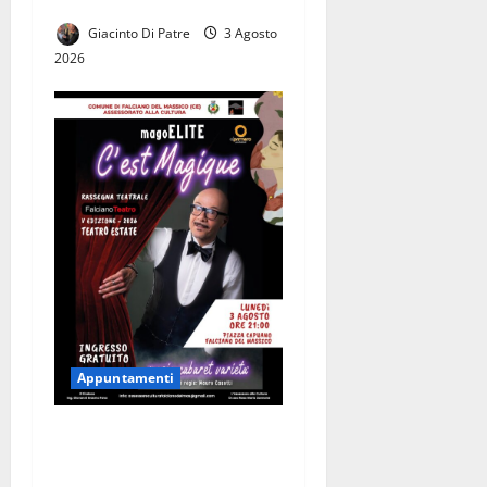
Sant’Anna
Giacinto Di Patre
3 Agosto
2026
Appuntamenti
La magia del Mago Elite
arriva a Falciano del