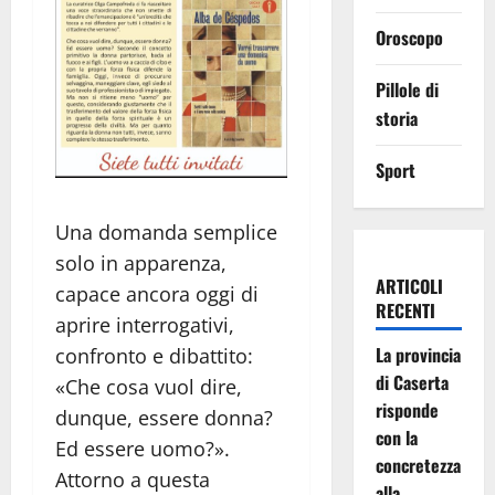
Oroscopo
Pillole di
storia
Sport
Una domanda semplice
solo in apparenza,
ARTICOLI
capace ancora oggi di
RECENTI
aprire interrogativi,
La provincia
confronto e dibattito:
di Caserta
«Che cosa vuol dire,
risponde
dunque, essere donna?
con la
Ed essere uomo?».
concretezza
Attorno a questa
alla