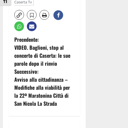
Attiva/disattiva dimensione testo
Caserta Tv
N
Precedente:
VIDEO. Baglioni, stop al
a
concerto di Caserta: le sue
v
parole dopo il rinvio
Successivo:
i
Avviso alla cittadinanza –
g
Modifiche alla viabilità per
la 22ª Maratonina Città di
a
San Nicola La Strada
z
i