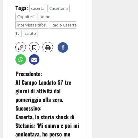
Tags:
caserta
Casertana
Coppitelli
home
intervistaaitifosi
Radio Caserta
Tv
saluto
N
Precedente:
Al Campo Laudato Si’ tre
a
giorni di attività dal
v
pomeriggio alla sera.
Successivo:
i
Caserta, la storia shock di
g
Stefania: ‘Mi amava e poi mi
annientava, ho perso me