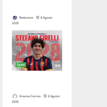
CINQUE CASERTANI AI
GIOCHI DEL MEDITERRANEO
Redazione
6 Agosto
2026
Sport
Casertana, Girelli è tutto
tuo: il centrocampista firma
fino al 2028
Arianna Carrino
6 Agosto
2026