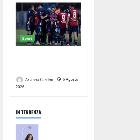
Sport
Casertana, ultimi collaudi
prima del via: doppio test al
Pinto
Arianna Carrino
6 Agosto
2026
IN TENDENZA
San Nicola la
Strada, un