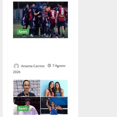
Sport
Casertana, il lavoro dà i
primi frutti: ottime risposte
nel triangolare del Pinto
Arianna Carrino
7 Agosto
2026
Sport