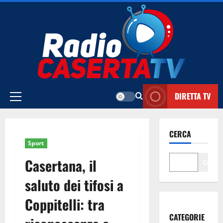
Vai
al
contenuto
DIRETTA TV
Menu
principale
CERCA
Sport
Casertana, il
Cerca
saluto dei tifosi a
Coppitelli: tra
CATEGORIE