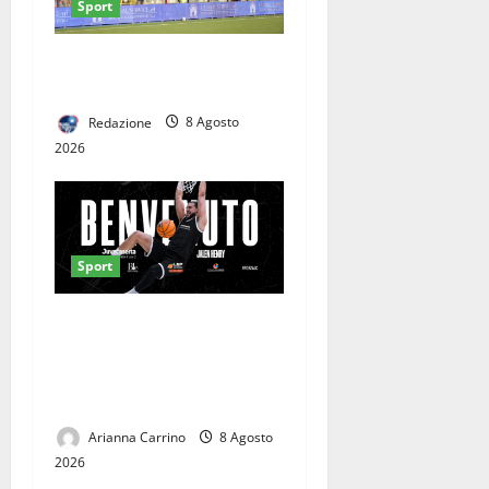
Sport
Casertana-Cassino, cambia
la data del test. Ecco quando
Redazione
8 Agosto
2026
Sport
Da miglior centro in
Finlandia alla Serie A2:
Caserta si affida a Jalen
Henry
Arianna Carrino
8 Agosto
2026