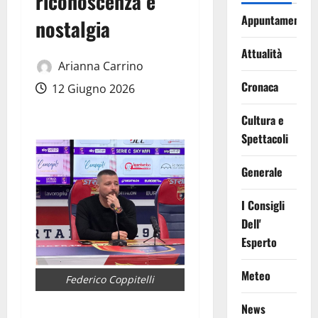
riconoscenza e
Appuntamenti
nostalgia
Attualità
Arianna Carrino
Cronaca
12 Giugno 2026
Cultura e
Spettacoli
Generale
I Consigli
Dell'
Esperto
Meteo
Federico Coppitelli
News