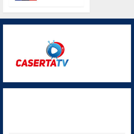
parole di
don Antimo
Vigliotta
Radio Caserta TV
Editore:
SABATO NON SOLO SPORTIVO S.R.L.
Sede legale:
Via Cairoli, 19 – 81020 San Nicola la Strada (CE)
P.IVA / C.F.:
03728230610
Iscrizione al ROC:
Aut. n. 794 del 14/02/2012