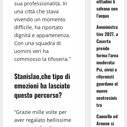
cittadini li
sua professionalità. In
salvano con
una città che stava
l’acqua
vivendo un momento
Amministra
difficile, ha riportato
tive 2027, a
dignità e appartenenza.
Caserta
Con una squadra di
prende
uomini veri ha
forma l’area
commosso la tifoseria.”
moderata:
Psi, civici e
Stanislao,
che tipo di
riformisti
emozioni ha lasciato
guardano al
nuovo
questo percorso?
centrosinis
tra
“Grazie mille volte per
Cancello ed
aver regalato bellissime
Arnone si