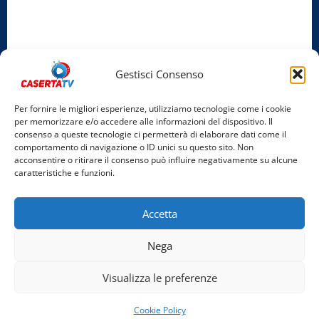
Privacy Policy
Cookie Policy
Gestisci Consenso
Facebook
Per fornire le migliori esperienze, utilizziamo tecnologie come i cookie
per memorizzare e/o accedere alle informazioni del dispositivo. Il
Instagram
consenso a queste tecnologie ci permetterà di elaborare dati come il
comportamento di navigazione o ID unici su questo sito. Non
YouTube
acconsentire o ritirare il consenso può influire negativamente su alcune
caratteristiche e funzioni.
Home
Chi Siamo
Redazione
Contatti
Partner
Accetta
Video
Rubriche
Nega
Facebook
Instagram
YouTube
Visualizza le preferenze
Copyright © 2026 Tutti i diritti riservati. | Realizzato
Cookie Policy
da Costantino Alfonso - Bigant Agency