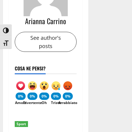
Arianna Carrino
Attiva/disattiva alto contrasto
See author's
Attiva/disattiva dimensione testo
posts
COSA NE PENSI?
0%
0%
0%
0%
0%
Amore
Divertente
Oh
Triste
Arrabbiato
Sport