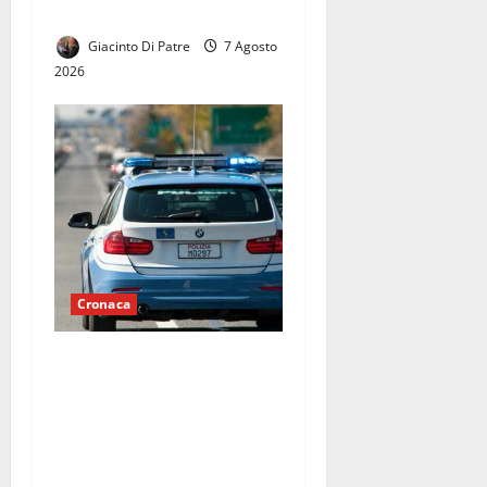
CAPUA VETERE
Giacinto Di Patre
7 Agosto
2026
Cronaca
Fuga dei ladri dopo un
fallito tentativo di furto alla
struttura del Centro di
Riabilitazione di Castel
Volturno.