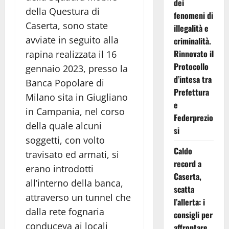
dei
della Questura di
fenomeni di
Caserta, sono state
illegalità e
avviate in seguito alla
criminalità.
Rinnovato il
rapina realizzata il 16
Protocollo
gennaio 2023, presso la
d’intesa tra
Banca Popolare di
Prefettura
Milano sita in Giugliano
e
in Campania, nel corso
Federprezio
della quale alcuni
si
soggetti, con volto
Caldo
travisato ed armati, si
record a
erano introdotti
Caserta,
all’interno della banca,
scatta
attraverso un tunnel che
l’allerta: i
dalla rete fognaria
consigli per
conduceva ai locali
affrontare