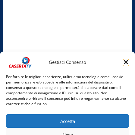
Editore:
SABATO NON SOLO SPORTIVO S.R.L.
Sede legale:
Via Cairoli, 19 – 81020 San Nicola la Strada (CE)
P.IVA / C.F.:
03728230610
Iscrizione al ROC:
Aut. n. 794 del 14/02/2012
Privacy Policy
Cookie Policy
Gestisci Consenso
Facebook
Per fornire le migliori esperienze, utilizziamo tecnologie come i cookie
per memorizzare e/o accedere alle informazioni del dispositivo. Il
Instagram
consenso a queste tecnologie ci permetterà di elaborare dati come il
comportamento di navigazione o ID unici su questo sito. Non
YouTube
acconsentire o ritirare il consenso può influire negativamente su alcune
caratteristiche e funzioni.
Home
Chi Siamo
Redazione
Contatti
Partner
Accetta
Video
Rubriche
Nega