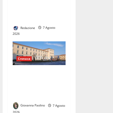
Curti, scene da
combattimento tra due
gruppi di ragazzi: spuntano
le spranghe
Redazione
7 Agosto
2026
Cronaca
Caserta, due dissesti
finanziari in sette anni: la
grande sfida della nuova
amministrazione sarà uscire
dall’emergenza dei conti
Giovanna Paolino
7 Agosto
2026