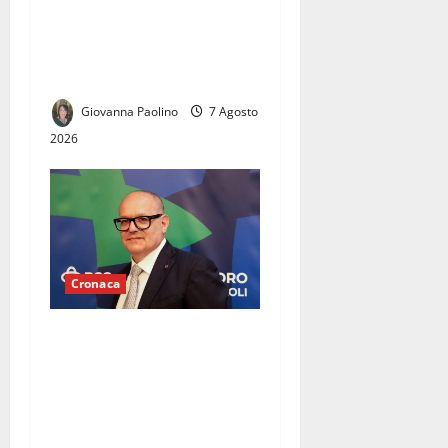
Sciascia nel degrado:
Michele Visca ai
Commissari, «Restituite
quest’area ai cittadini»
Giovanna Paolino
7 Agosto
2026
Cronaca
EMERGENZA CALDO NELLE
CARCERI: LA BCC TERRA DI
LAVORO SAN VINCENZO DE’
PAOLI AL FIANCO DEI
DETENUTI DI SANTA MARIA