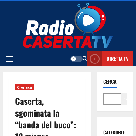
Vai
al
contenuto
DIRETTA TV
Menu
principale
CERCA
Cronaca
Caserta,
Cerca
sgominata la
“banda del buco”:
CATEGORIE