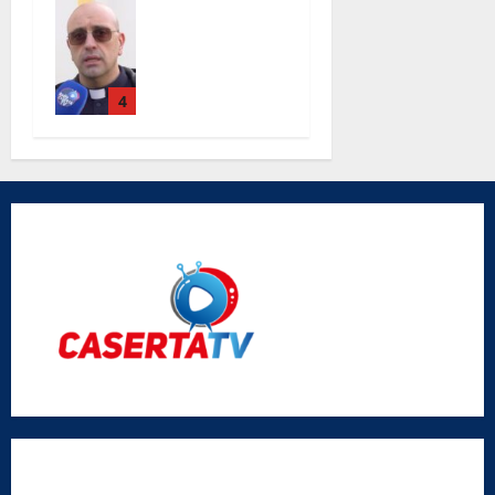
Completati i
lavori alla
chiesa Santa
Maria Degli
Angeli le
4
parole di
don Antimo
Vigliotta
Radio Caserta TV