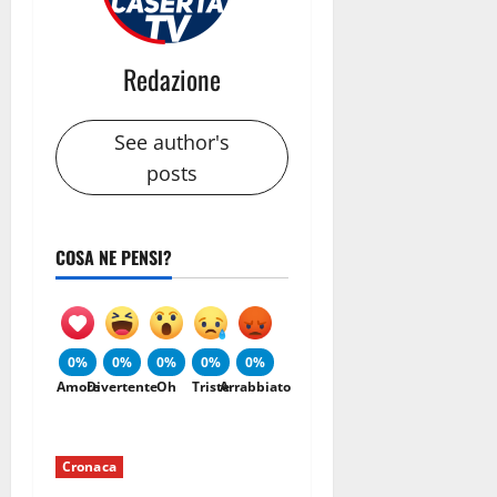
Redazione
See author's
posts
COSA NE PENSI?
0%
0%
0%
0%
0%
Amore
Divertente
Oh
Triste
Arrabbiato
Cronaca