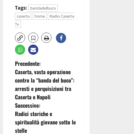
Tags:
bandadelbuco
caserta
home
Radio Caserta
Tv
N
Precedente:
Caserta, vasta operazione
a
contro la “banda del buco”:
v
arresti e perquisizioni tra
Caserta e Napoli
i
Successivo:
g
Radici storiche e
spiritualità giovane sotto le
a
stelle