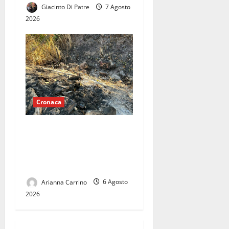
Giacinto Di Patre
7 Agosto
2026
Cronaca
Mondragone brucia nel
silenzio: un territorio
abbandonato tra roghi e
discariche abusive
Arianna Carrino
6 Agosto
2026