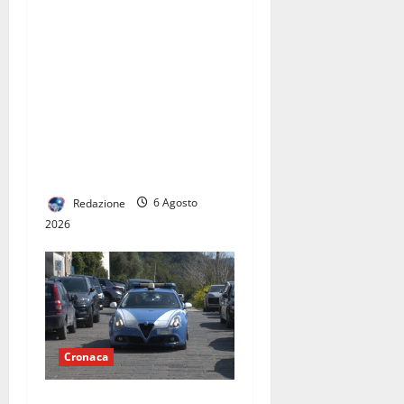
Pronto Soccorso con servizi
ridotti alla clinica
convenzionata “Pineta
Grande”, Oliviero: “E’
vergognoso che la Regione
non se ne occupi, ora un
Consiglio Regionale
urgente”
Redazione
6 Agosto
2026
Cronaca
Maddaloni, incendiò tre