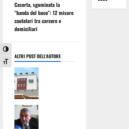
g
Caserta, sgominata la
“banda del buco”: 12 misure
a
cautelari tra carcere e
z
domiciliari
i
Attiva/disattiva alto contrasto
o
ALTRI POST DELL'AUTORE
Attiva/disattiva dimensione testo
n
Pronto
e
Soccorso
con servizi
a
ridotti alla
clinica
r
convenziona
L’ASL
ta “Pineta
t
CASERTA
Grande”,
PORTA
Oliviero: “E’
i
L’EMODIALIS
vergognoso