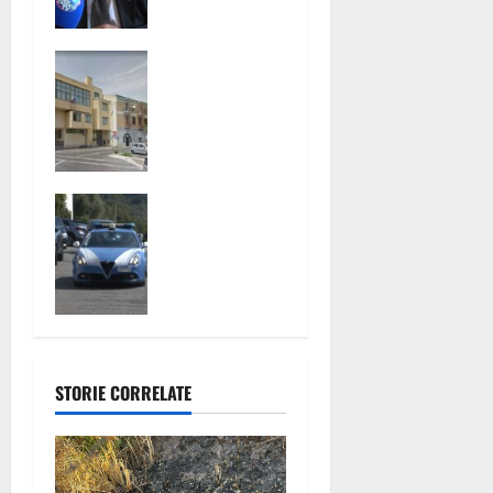
I A CASA. IN
che la
c
ITALIA SOLO
Regione non
San Nicola la
60 PAZIENTI
se ne
o
Strada,
occupi, ora
insediate le
un Consiglio
l
Commissioni
Regionale
consiliari
urgente”
o
permanenti:
Maddaloni,
al via la
incendiò tre
nuova fase
furgoni di
del Consiglio
un’azienda:
comunale
denunciato
un anziano
STORIE CORRELATE