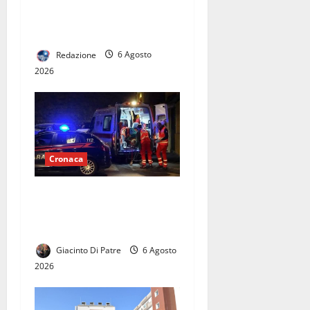
furgoni di un’azienda:
denunciato un anziano
Redazione
6 Agosto
2026
Cronaca
Strage in autostrada:
55enne a piedi si lancia
contro un furgone.
Giacinto Di Patre
6 Agosto
2026