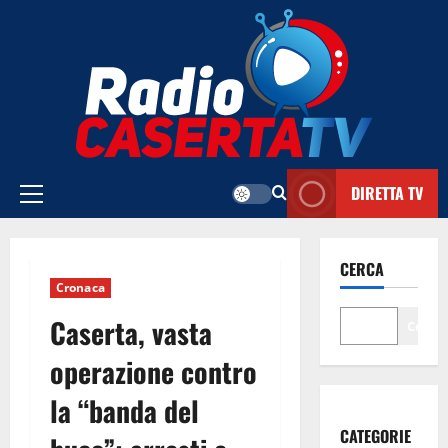
Vai
al
contenuto
DIRETTA TV
Menu
principale
CERCA
Cronaca
Caserta, vasta
Cerca
operazione contro
la “banda del
CATEGORIE