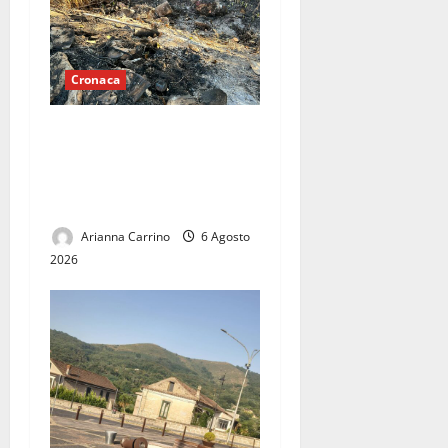
Cronaca
Mondragone brucia nel
silenzio: un territorio
abbandonato tra roghi e
discariche abusive
Arianna Carrino
6 Agosto
2026