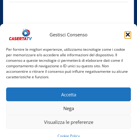
Privacy Policy
Cookie Policy
Gestisci Consenso
Facebook
Per fornire le migliori esperienze, utilizziamo tecnologie come i cookie
per memorizzare e/o accedere alle informazioni del dispositivo. Il
Instagram
consenso a queste tecnologie ci permetterà di elaborare dati come il
comportamento di navigazione o ID unici su questo sito. Non
YouTube
acconsentire o ritirare il consenso può influire negativamente su alcune
caratteristiche e funzioni.
Home
Chi Siamo
Redazione
Contatti
Partner
Accetta
Video
Rubriche
Nega
Facebook
Instagram
YouTube
Visualizza le preferenze
Copyright © 2026 Tutti i diritti riservati. | Realizzato
Cookie Policy