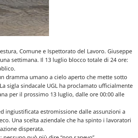
 Questura, Comune e Ispettorato del Lavoro. Giuseppe
a settimana. Il 13 luglio blocco totale di 24 ore:
bblico.
 un dramma umano a cielo aperto che mette sotto
a. La sigla sindacale UGL ha proclamato ufficialmente
ana per il prossimo 13 luglio, dalle ore 00:00 alle
d ingiustificata estromissione dalle assunzioni a
co. Una scelta aziendale che ha spinto i lavoratori
azione disperata.
no: nessuno può più dire “non sapevo”