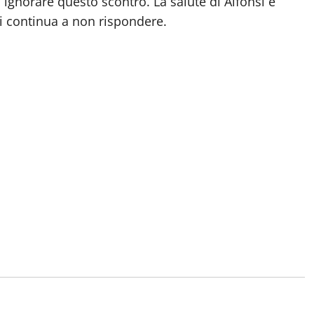
ù ignorare questo scontro. La salute di Alfonsi e
hi continua a non rispondere.