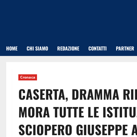
Vai
al
contenuto
HOME
CHI SIAMO
REDAZIONE
CONTATTI
PARTNER
Cronaca
CASERTA, DRAMMA RIFI
MORA TUTTE LE ISTIT
SCIOPERO GIUSEPPE A