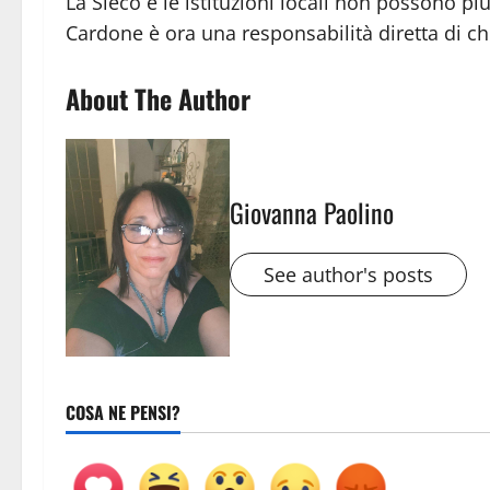
La Sieco e le istituzioni locali non possono pi
Cardone è ora una responsabilità diretta di c
About The Author
Giovanna Paolino
See author's posts
COSA NE PENSI?