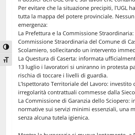
Per evitare che la situazione precipiti, l’UGL 
tutta la mappa del potere provinciale. Nessun 
emergenza:
La Prefettura e la Commissione Straordinaria:
Commissione Straordinaria del Comune di Case
Attiva/disattiva alto contrasto
Scolamiero, sollecitando un intervento immedi
La Questura di Caserta: informata ufficialmente
Attiva/disattiva dimensione testo
13 luglio i lavoratori si uniranno in protesta p
rischia di toccare i livelli di guardia.
L’Ispettorato Territoriale del Lavoro: investito
irregolarità contrattuali commesse dalla Sieco 
La Commissione di Garanzia dello Sciopero: in
normative sui servizi minimi essenziali, una ma
senza alcuna tutela igienica.
Mentre la burocrazia si muove lentamente, a Pi