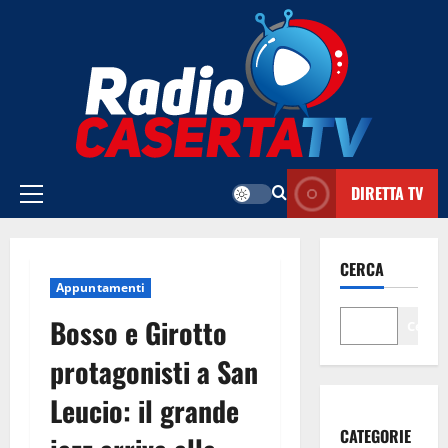
Vai
al
contenuto
DIRETTA TV
Menu
principale
CERCA
Appuntamenti
Bosso e Girotto
Cerca
protagonisti a San
Leucio: il grande
CATEGORIE