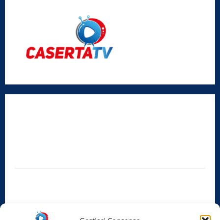
Radio Caserta TV
Editore:
SABATO NON SOLO SPORTIVO S.R.L.
Sede legale:
Via Cairoli, 19 – 81020 San Nicola la Strada (CE)
P.IVA / C.F.:
03728230610
Iscrizione al ROC:
Aut. n. 794 del 14/02/2012
Privacy Policy
Cookie Policy