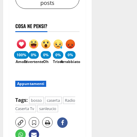
posts
COSA NE PENSI?
100%
0%
0%
0%
0%
Amore
Divertente
Oh
Triste
Arrabbiato
Appuntamenti
Tags:
bosso
caserta
Radio
Caserta Tv
sanleucio