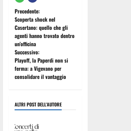
N
Precedente:
Scoperta shock nel
a
Casertano: quello che gli
v
agenti hanno trovato dentro
un’officina
i
Successivo:
g
Playoff, la Paperdi non si
ferma: a Vigevano per
a
consolidare il vantaggio
z
i
ALTRI POST DELL'AUTORE
o
CASERTAVEC
n
CHIA, ECCO