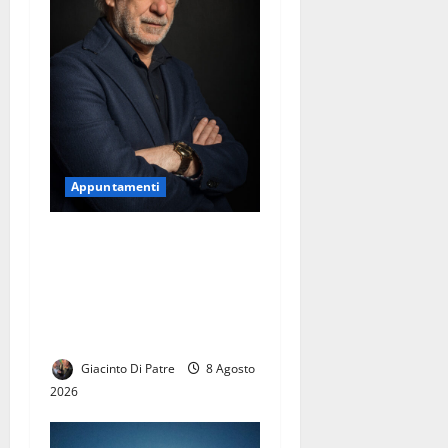
Appuntamenti
La 31°edizione del Premio
Faraglioni Capri
International 2026 a Toni
Servillo. Il 30 agosto la
cerimonia
Giacinto Di Patre
8 Agosto
2026