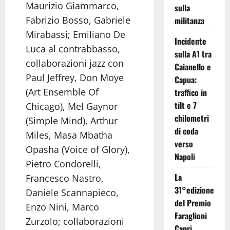
Maurizio Giammarco,
sulla
Fabrizio Bosso, Gabriele
militanza
Mirabassi; Emiliano De
Incidente
Luca al contrabbasso,
sulla A1 tra
collaborazioni jazz con
Caianello e
Paul Jeffrey, Don Moye
Capua:
(Art Ensemble Of
traffico in
tilt e 7
Chicago), Mel Gaynor
chilometri
(Simple Mind), Arthur
di coda
Miles, Masa Mbatha
verso
Opasha (Voice of Glory),
Napoli
Pietro Condorelli,
La
Francesco Nastro,
31°edizione
Daniele Scannapieco,
del Premio
Enzo Nini, Marco
Faraglioni
Zurzolo; collaborazioni
Capri