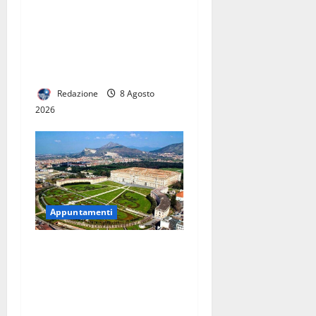
A Casertavecchia
l’inaugurazione il 25 agosto
nel Palazzo dei Vescovi e in
altre dimore storiche
dell’antico Borgo
Redazione
8 Agosto
2026
Appuntamenti
Ferragosto alla Reggia di
Caserta: il 15 agosto porte
aperte tra Appartamenti
Reali, Parco e mostre