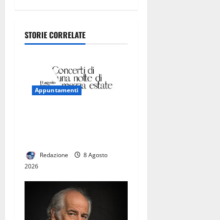
gratuitamen
te al
pubblico:
STORIE CORRELATE
come
partecipare
Appuntamenti
CASERTAVECCHIA, ECCO
«CONCERTI DI UNA NOTTE
DI MEZZA ESTATE» 2026
Redazione
8 Agosto
2026