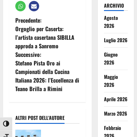
ARCHIVIO
Agosto
N
Precedente:
2026
Orgoglio per Caserta:
a
l’artista casertana SIBILLA
Luglio 2026
v
approda a Sanremo
Successivo:
Giugno
i
2026
Stefano Pista Oro ai
g
Campionati della Cucina
Maggio
Italiana 2026: l’Eccellenza di
a
2026
Teano Brilla a Rimini
z
Aprile 2026
i
Marzo 2026
ALTRI POST DELL'AUTORE
o
Attiva/disattiva alto contrasto
Febbraio
Pronto
2026