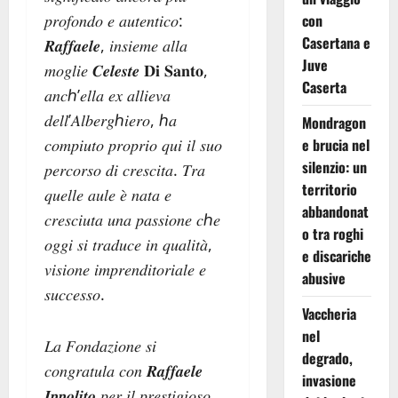
con
𝑝𝑟𝑜𝑓𝑜𝑛𝑑𝑜 𝑒 𝑎𝑢𝑡𝑒𝑛𝑡𝑖𝑐𝑜:
Casertana e
𝑹𝒂𝒇𝒇𝒂𝒆𝒍𝒆, 𝑖𝑛𝑠𝑖𝑒𝑚𝑒 𝑎𝑙𝑙𝑎
Juve
𝑚𝑜𝑔𝑙𝑖𝑒 𝑪𝒆𝒍𝒆𝒔𝒕𝒆 𝐃𝐢 𝐒𝐚𝐧𝐭𝐨,
Caserta
𝑎𝑛𝑐ℎ’𝑒𝑙𝑙𝑎 𝑒𝑥 𝑎𝑙𝑙𝑖𝑒𝑣𝑎
𝑑𝑒𝑙𝑙’𝐴𝑙𝑏𝑒𝑟𝑔ℎ𝑖𝑒𝑟𝑜, ℎ𝑎
Mondragon
e brucia nel
𝑐𝑜𝑚𝑝𝑖𝑢𝑡𝑜 𝑝𝑟𝑜𝑝𝑟𝑖𝑜 𝑞𝑢𝑖 𝑖𝑙 𝑠𝑢𝑜
silenzio: un
𝑝𝑒𝑟𝑐𝑜𝑟𝑠𝑜 𝑑𝑖 𝑐𝑟𝑒𝑠𝑐𝑖𝑡𝑎. 𝑇𝑟𝑎
territorio
𝑞𝑢𝑒𝑙𝑙𝑒 𝑎𝑢𝑙𝑒 𝑒̀ 𝑛𝑎𝑡𝑎 𝑒
abbandonat
𝑐𝑟𝑒𝑠𝑐𝑖𝑢𝑡𝑎 𝑢𝑛𝑎 𝑝𝑎𝑠𝑠𝑖𝑜𝑛𝑒 𝑐ℎ𝑒
o tra roghi
𝑜𝑔𝑔𝑖 𝑠𝑖 𝑡𝑟𝑎𝑑𝑢𝑐𝑒 𝑖𝑛 𝑞𝑢𝑎𝑙𝑖𝑡𝑎̀,
e discariche
𝑣𝑖𝑠𝑖𝑜𝑛𝑒 𝑖𝑚𝑝𝑟𝑒𝑛𝑑𝑖𝑡𝑜𝑟𝑖𝑎𝑙𝑒 𝑒
abusive
𝑠𝑢𝑐𝑐𝑒𝑠𝑠𝑜.
Vaccheria
nel
𝐿𝑎 𝐹𝑜𝑛𝑑𝑎𝑧𝑖𝑜𝑛𝑒 𝑠𝑖
degrado,
𝑐𝑜𝑛𝑔𝑟𝑎𝑡𝑢𝑙𝑎 𝑐𝑜𝑛 𝑹𝒂𝒇𝒇𝒂𝒆𝒍𝒆
invasione
𝑰𝒑𝒑𝒐𝒍𝒊𝒕𝒐 𝑝𝑒𝑟 𝑖𝑙 𝑝𝑟𝑒𝑠𝑡𝑖𝑔𝑖𝑜𝑠𝑜