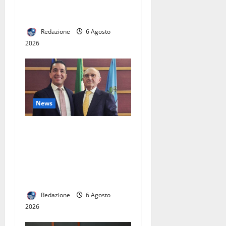
unisce le forze: firmato il
Protocollo d’Intesa
Redazione
6 Agosto
2026
News
Dimensionamento
scolastico 2027-2028, la
Provincia avvia il percorso
per la rete scolastica e
l’offerta formativa
Redazione
6 Agosto
2026