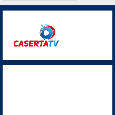
Vigliotta
Radio Caserta TV
Editore:
SABATO NON SOLO SPORTIVO S.R.L.
Sede legale:
Via Cairoli, 19 – 81020 San Nicola la Strada (CE)
P.IVA / C.F.:
03728230610
Iscrizione al ROC:
Aut. n. 794 del 14/02/2012
Privacy Policy
Cookie Policy