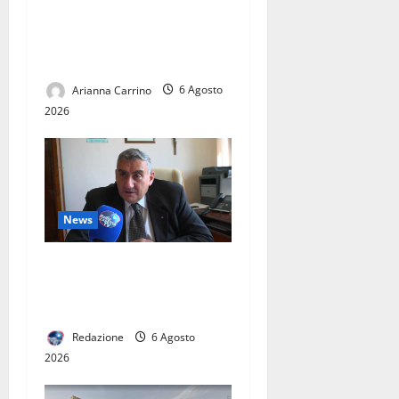
stagione 2026-2027: un
viaggio con Casertana e
Juve Caserta
Arianna Carrino
6 Agosto
2026
News
L’ASL CASERTA PORTA
L’EMODIALISI A CASA. IN
ITALIA SOLO 60 PAZIENTI
Redazione
6 Agosto
2026