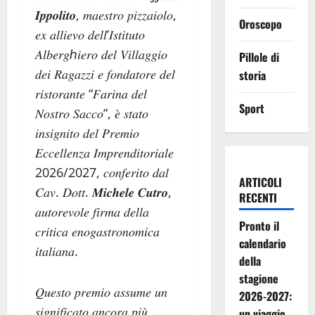
𝑰𝒑𝒑𝒐𝒍𝒊𝒕𝒐, 𝑚𝑎𝑒𝑠𝑡𝑟𝑜 𝑝𝑖𝑧𝑧𝑎𝑖𝑜𝑙𝑜,
Oroscopo
𝑒𝑥 𝑎𝑙𝑙𝑖𝑒𝑣𝑜 𝑑𝑒𝑙𝑙’𝐼𝑠𝑡𝑖𝑡𝑢𝑡𝑜
𝐴𝑙𝑏𝑒𝑟𝑔ℎ𝑖𝑒𝑟𝑜 𝑑𝑒𝑙 𝑉𝑖𝑙𝑙𝑎𝑔𝑔𝑖𝑜
Pillole di
𝑑𝑒𝑖 𝑅𝑎𝑔𝑎𝑧𝑧𝑖 𝑒 𝑓𝑜𝑛𝑑𝑎𝑡𝑜𝑟𝑒 𝑑𝑒𝑙
storia
𝑟𝑖𝑠𝑡𝑜𝑟𝑎𝑛𝑡𝑒 “𝐹𝑎𝑟𝑖𝑛𝑎 𝑑𝑒𝑙
Sport
𝑁𝑜𝑠𝑡𝑟𝑜 𝑆𝑎𝑐𝑐𝑜”, 𝑒̀ 𝑠𝑡𝑎𝑡𝑜
𝑖𝑛𝑠𝑖𝑔𝑛𝑖𝑡𝑜 𝑑𝑒𝑙 𝑃𝑟𝑒𝑚𝑖𝑜
𝐸𝑐𝑐𝑒𝑙𝑙𝑒𝑛𝑧𝑎 𝐼𝑚𝑝𝑟𝑒𝑛𝑑𝑖𝑡𝑜𝑟𝑖𝑎𝑙𝑒
2026/2027, 𝑐𝑜𝑛𝑓𝑒𝑟𝑖𝑡𝑜 𝑑𝑎𝑙
ARTICOLI
𝐶𝑎𝑣. 𝐷𝑜𝑡𝑡. 𝑴𝒊𝒄𝒉𝒆𝒍𝒆 𝑪𝒖𝒕𝒓𝒐,
RECENTI
𝑎𝑢𝑡𝑜𝑟𝑒𝑣𝑜𝑙𝑒 𝑓𝑖𝑟𝑚𝑎 𝑑𝑒𝑙𝑙𝑎
Pronto il
𝑐𝑟𝑖𝑡𝑖𝑐𝑎 𝑒𝑛𝑜𝑔𝑎𝑠𝑡𝑟𝑜𝑛𝑜𝑚𝑖𝑐𝑎
calendario
𝑖𝑡𝑎𝑙𝑖𝑎𝑛𝑎.
della
stagione
𝑄𝑢𝑒𝑠𝑡𝑜 𝑝𝑟𝑒𝑚𝑖𝑜 𝑎𝑠𝑠𝑢𝑚𝑒 𝑢𝑛
2026-2027:
𝑠𝑖𝑔𝑛𝑖𝑓𝑖𝑐𝑎𝑡𝑜 𝑎𝑛𝑐𝑜𝑟𝑎 𝑝𝑖𝑢̀
un viaggio