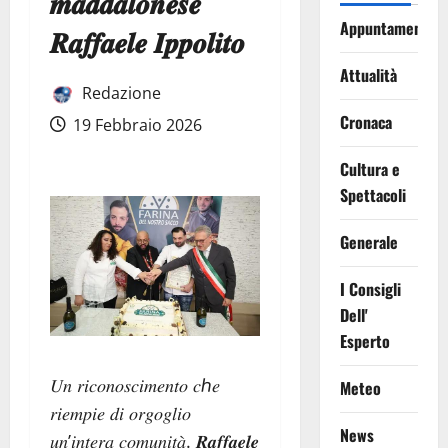
𝒎𝒂𝒅𝒅𝒂𝒍𝒐𝒏𝒆𝒔𝒆
Appuntamenti
𝑹𝒂𝒇𝒇𝒂𝒆𝒍𝒆 𝑰𝒑𝒑𝒐𝒍𝒊𝒕𝒐
Attualità
Redazione
Cronaca
19 Febbraio 2026
Cultura e
Spettacoli
Generale
I Consigli
Dell'
Esperto
𝑈𝑛 𝑟𝑖𝑐𝑜𝑛𝑜𝑠𝑐𝑖𝑚𝑒𝑛𝑡𝑜 𝑐ℎ𝑒
Meteo
𝑟𝑖𝑒𝑚𝑝𝑖𝑒 𝑑𝑖 𝑜𝑟𝑔𝑜𝑔𝑙𝑖𝑜
News
𝑢𝑛’𝑖𝑛𝑡𝑒𝑟𝑎 𝑐𝑜𝑚𝑢𝑛𝑖𝑡𝑎̀. 𝑹𝒂𝒇𝒇𝒂𝒆𝒍𝒆