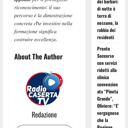
dei barbari:
𝑟𝑖𝑐𝑜𝑛𝑜𝑠𝑐𝑖𝑚𝑒𝑛𝑡𝑜: 𝑖𝑙 𝑠𝑢𝑜
di notte è
𝑝𝑒𝑟𝑐𝑜𝑟𝑠𝑜 𝑒̀ 𝑙𝑎 𝑑𝑖𝑚𝑜𝑠𝑡𝑟𝑎𝑧𝑖𝑜𝑛𝑒
terra di
nessuno, la
𝑐𝑜𝑛𝑐𝑟𝑒𝑡𝑎 𝑐ℎ𝑒 𝑖𝑛𝑣𝑒𝑠𝑡𝑖𝑟𝑒 𝑛𝑒𝑙𝑙𝑎
rabbia dei
𝑓𝑜𝑟𝑚𝑎𝑧𝑖𝑜𝑛𝑒 𝑠𝑖𝑔𝑛𝑖𝑓𝑖𝑐𝑎
residenti
𝑐𝑜𝑠𝑡𝑟𝑢𝑖𝑟𝑒 𝑒𝑐𝑐𝑒𝑙𝑙𝑒𝑛𝑧𝑎.
Pronto
About The Author
Soccorso
con servizi
ridotti alla
clinica
convenzion
ata “Pineta
Grande”,
Oliviero: “E’
Redazione
vergognoso
che la
Regione