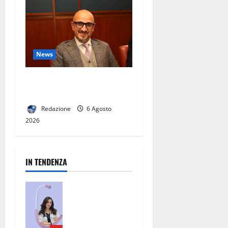
News
Decoro urbano e igiene
pubblica.
Redazione
6 Agosto
2026
IN TENDENZA
San Nicola la
Strada, un
punto di
riferimento