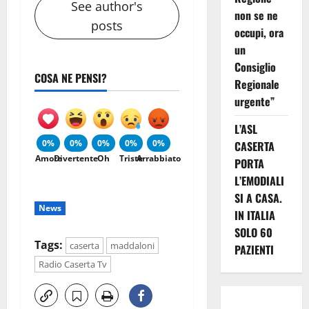
See author's
non se ne
posts
occupi, ora
un
Consiglio
COSA NE PENSI?
Regionale
urgente”
L’ASL
0%
0%
0%
0%
0%
CASERTA
Amore
Divertente
Oh
Triste
Arrabbiato
PORTA
L’EMODIALI
SI A CASA.
News
IN ITALIA
SOLO 60
Tags:
caserta
maddaloni
PAZIENTI
Radio Caserta Tv