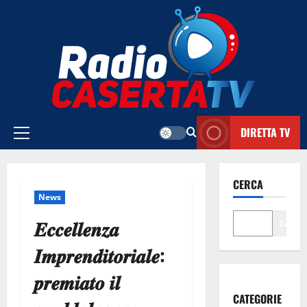
Vai
al
contenuto
DIRETTA TV
Menu
principale
CERCA
News
𝑬𝒄𝒄𝒆𝒍𝒍𝒆𝒏𝒛𝒂
Cerca
𝑰𝒎𝒑𝒓𝒆𝒏𝒅𝒊𝒕𝒐𝒓𝒊𝒂𝒍𝒆:
𝒑𝒓𝒆𝒎𝒊𝒂𝒕𝒐 𝒊𝒍
CATEGORIE