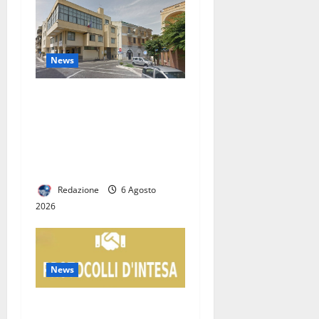
News
San Nicola la Strada,
insediate le Commissioni
consiliari permanenti: al via
la nuova fase del Consiglio
comunale
Redazione
6 Agosto
2026
News
Protezione Civile, Casapulla