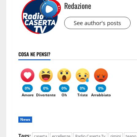
Redazione
See author's posts
COSA NE PENSI?
0%
0%
0%
0%
0%
Amore
Divertente
Oh
Triste
Arrabbiato
News
Tags:
caserta
eccellenze
Radio Caserta Tv
rimini
teano