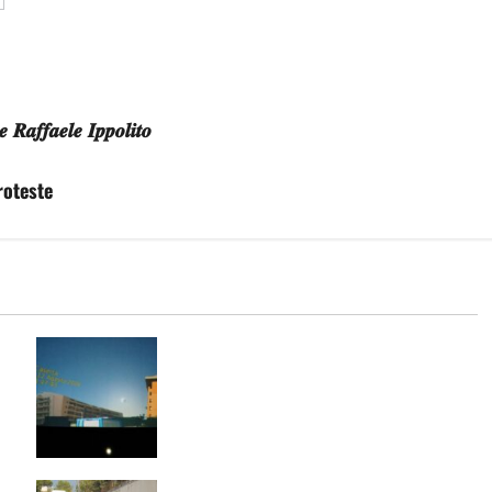
 𝑹𝒂𝒇𝒇𝒂𝒆𝒍𝒆 𝑰𝒑𝒑𝒐𝒍𝒊𝒕𝒐
roteste
Eclissi di Sole, il 12 agosto il
Planetario di Caserta apre
gratuitamente al pubblico: come
partecipare