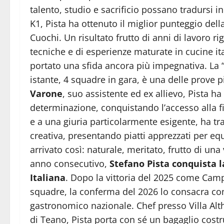
talento, studio e sacrificio possano tradursi i
K1, Pista ha ottenuto il miglior punteggio dell
Cuochi. Un risultato frutto di anni di lavoro r
tecniche e di esperienze maturate in cucine it
portato una sfida ancora più impegnativa. La “M
istante, 4 squadre in gara, è una delle prove 
Varone
, suo assistente ed ex allievo, Pista h
determinazione, conquistando l’accesso alla f
e a una giuria particolarmente esigente, ha tr
creativa, presentando piatti apprezzati per equ
arrivato così: naturale, meritato, frutto di un
anno consecutivo,
Stefano Pista conquista 
Italiana
. Dopo la vittoria del 2025 come Campi
squadre, la conferma del 2026 lo consacra com
gastronomico nazionale. Chef presso Villa Al
di Teano, Pista porta con sé un bagaglio costru