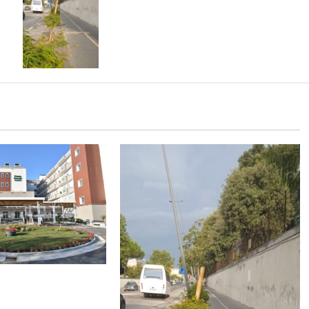
A Caserta gli aceri soffrono il caldo:
volontari e cittadini li salvano con
l’acqua
 il lavoro del Pronto
to ripristinato: ora