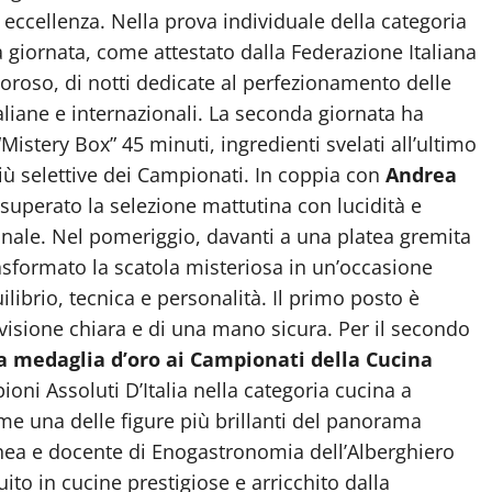
n eccellenza. Nella prova individuale della categoria
a giornata, come attestato dalla Federazione Italiana
igoroso, di notti dedicate al perfezionamento delle
aliane e internazionali. La seconda giornata ha
istery Box” 45 minuti, ingredienti svelati all’ultimo
più selettive dei Campionati. In coppia con
Andrea
a superato la selezione mattutina con lucidità e
inale. Nel pomeriggio, davanti a una platea gremita
asformato la scatola misteriosa in un’occasione
ilibrio, tecnica e personalità. Il primo posto è
a visione chiara e di una mano sicura. Per il secondo
la medaglia d’oro ai Campionati della Cucina
oni Assoluti D’Italia nella categoria cucina a
e una delle figure più brillanti del panorama
thea e docente di Enogastronomia dell’Alberghiero
ito in cucine prestigiose e arricchito dalla