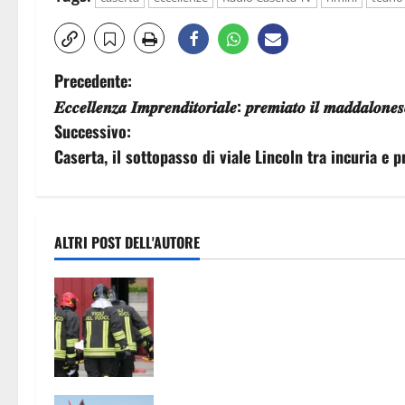
N
Precedente:
𝑬𝒄𝒄𝒆𝒍𝒍𝒆𝒏𝒛𝒂 𝑰𝒎𝒑𝒓𝒆𝒏𝒅𝒊𝒕𝒐𝒓𝒊𝒂𝒍𝒆: 𝒑𝒓𝒆𝒎𝒊𝒂𝒕𝒐 𝒊𝒍 𝒎𝒂𝒅𝒅𝒂𝒍𝒐𝒏𝒆𝒔
a
Successivo:
v
Caserta, il sottopasso di viale Lincoln tra incuria e p
i
g
ALTRI POST DELL'AUTORE
a
Fiamme vicino alle case,
z
intervengono i vigili del fuoco
i
o