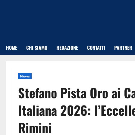
Vai
al
contenuto
HOME
CHI SIAMO
REDAZIONE
CONTATTI
PARTNER
News
Stefano Pista Oro ai C
Italiana 2026: l’Eccell
Rimini