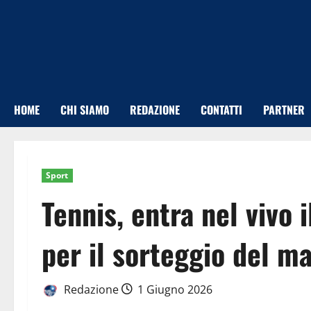
Vai
al
contenuto
HOME
CHI SIAMO
REDAZIONE
CONTATTI
PARTNER
Sport
Tennis, entra nel vivo 
per il sorteggio del m
Redazione
1 Giugno 2026