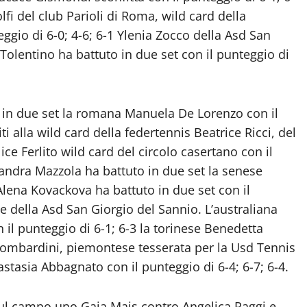
fi del club Parioli di Roma, wild card della
eggio di 6-0; 4-6; 6-1 Ylenia Zocco della Asd San
 Tolentino ha battuto in due set con il punteggio di
 in due set la romana Manuela De Lorenzo con il
ti alla wild card della federtennis Beatrice Ricci, del
ce Ferlito wild card del circolo casertano con il
ssandra Mazzola ha battuto in due set la senese
 Alena Kovackova ha battuto in due set con il
se della Asd San Giorgio del Sannio. L’australiana
n il punteggio di 6-1; 6-3 la torinese Benedetta
 Lombardini, piemontese tesserata per la Usd Tennis
stasia Abbagnato con il punteggio di 6-4; 6-7; 6-4.
sul campo uno Gaia Mais contro Angelica Raggi e