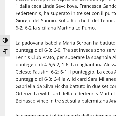
1 dalla ceca Linda Sevcikova. Francesca Gandol
Federtennis, ha superato in tre set con il punt
Giorgio del Sannio. Sofia Rocchetti del Tennis
6-2; 6-2 la siciliana Martina Lo Pumo.
Attiva/disattiva alto contrasto
La padovana Isabella Maria Serban ha battuto
punteggio di 6-0; 6-0. Tre set invece sono servi
Attiva/disattiva dimensione testo
Tennis Club Prato, per superare la spagnola Ali
punteggio di 4-6;6-2; 1-6. La cagliaritana Ale
Celeste Faustini 6-2; 6-1 il punteggio. La ceca
punteggio di 6-0; 6-4 la wild card Sara Milane
Gabriella da Silva Fickha battuto in due set co
Ortenzi. La wild card della federtennis Marta
Beinasco vince in tre set sulla palermitana Ana
In campo per gli ultimi match della giornata 