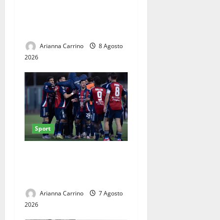
Finlandia alla Serie A2:
Caserta si affida a Jalen
Henry
Arianna Carrino
8 Agosto
2026
Sport
Casertana, il lavoro dà i
primi frutti: ottime risposte
nel triangolare del Pinto
Arianna Carrino
7 Agosto
2026