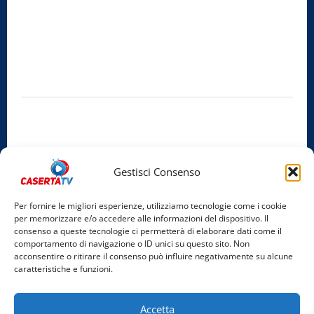
Radio Caserta TV
Editore:
SABATO NON SOLO SPORTIVO S.R.L.
Sede legale:
Via Cairoli, 19 – 81020 San Nicola la Strada (CE)
P.IVA / C.F.:
03728230610
Iscrizione al ROC:
Aut. n. 794 del 14/02/2012
Privacy Policy
Cookie Policy
Gestisci Consenso
Facebook
Per fornire le migliori esperienze, utilizziamo tecnologie come i cookie
per memorizzare e/o accedere alle informazioni del dispositivo. Il
Instagram
consenso a queste tecnologie ci permetterà di elaborare dati come il
comportamento di navigazione o ID unici su questo sito. Non
YouTube
acconsentire o ritirare il consenso può influire negativamente su alcune
caratteristiche e funzioni.
Home
Chi Siamo
Redazione
Contatti
Partner
Accetta