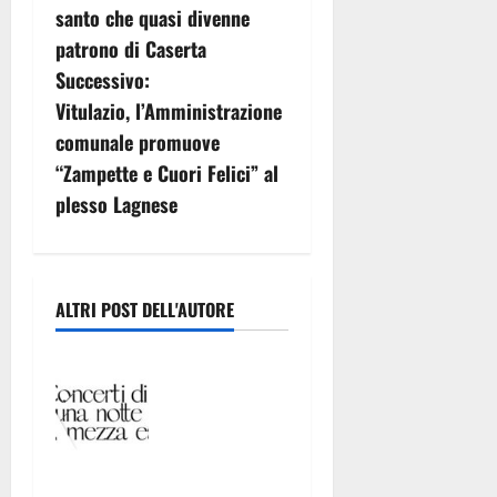
a
santo che quasi divenne
v
patrono di Caserta
Successivo:
i
Vitulazio, l’Amministrazione
g
comunale promuove
“Zampette e Cuori Felici” al
a
plesso Lagnese
z
i
ALTRI POST DELL'AUTORE
o
CASERTAVEC
n
CHIA, ECCO
«CONCERTI
e
DI UNA
a
NOTTE DI
MEZZA