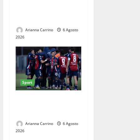
Casertana, Girelli è tutto
tuo: il centrocampista firma
fino al 2028
Arianna Carrino
6 Agosto
2026
Sport
Casertana, ultimi collaudi
prima del via: doppio test al
Pinto
Arianna Carrino
6 Agosto
2026