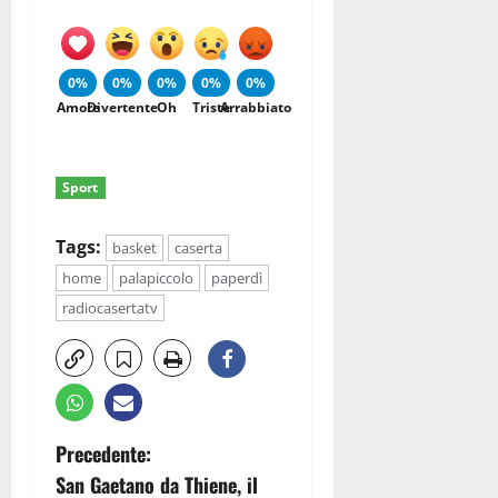
0%
0%
0%
0%
0%
Amore
Divertente
Oh
Triste
Arrabbiato
Sport
Tags:
basket
caserta
home
palapiccolo
paperdì
radiocasertatv
N
Precedente:
San Gaetano da Thiene, il