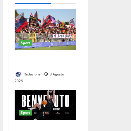
partecipare
Sport
Casertana-Cassino, cambia
la data del test. Ecco quando
Redazione
8 Agosto
2026
Sport
Da miglior centro in