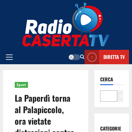
Vai
al
contenuto
DIRETTA TV
Menu
principale
CERCA
Sport
La Paperdì torna
Cerca
al Palapiccolo,
ora vietate
CATEGORIE