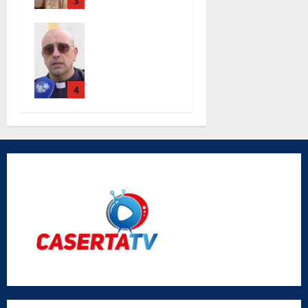
3
Completati i
lavori alla
chiesa Santa
Maria Degli
Angeli le
4
parole di
don Antimo
Vigliotta