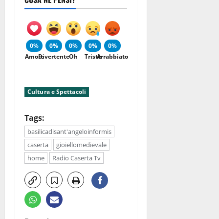
0%
0%
0%
0%
0%
Amore
Divertente
Oh
Triste
Arrabbiato
Cultura e Spettacoli
Tags:
basilicadisant'angeloinformis
caserta
gioiellomedievale
home
Radio Caserta Tv