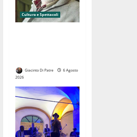
Cultura e Spettacoli
La canzone italiana piange
uno dei grandi maestri della
cultura italiana, si è spento
ad 86 anni Francesco
Guccini.
Giacinto Di Patre
6 Agosto
2026