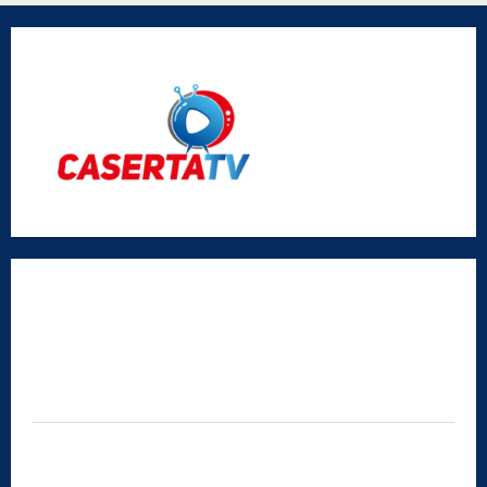
Vigliotta
Radio Caserta TV
Editore:
SABATO NON SOLO SPORTIVO S.R.L.
Sede legale:
Via Cairoli, 19 – 81020 San Nicola la Strada (CE)
P.IVA / C.F.:
03728230610
Iscrizione al ROC:
Aut. n. 794 del 14/02/2012
Privacy Policy
Cookie Policy