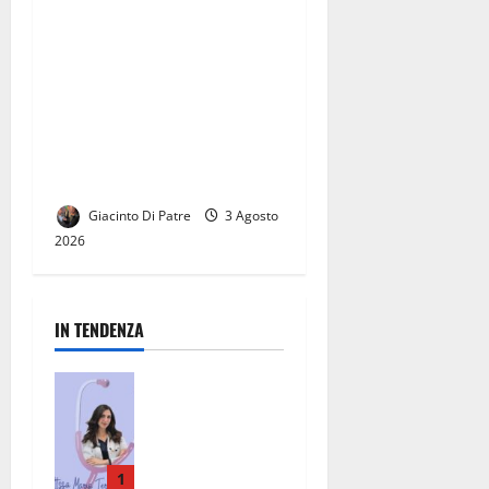
Pino Daniele ed Edoardo De
Crescenzo ‘rievocati’ al
Quartiere Militare
Borbonico di Casagiove, un
fine settimana straordinario
con la musica di Marco
Mantovanelli
Giacinto Di Patre
3 Agosto
2026
IN TENDENZA
San Nicola la
Strada, un
punto di
riferimento
per la
1