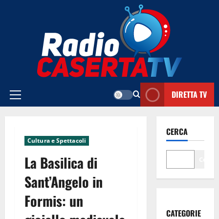
Vai
al
contenuto
DIRETTA TV
Menu
principale
CERCA
Cultura e Spettacoli
La Basilica di
Cerca
Sant’Angelo in
Formis: un
CATEGORIE