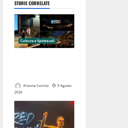
STORIE CORRELATE
Cultura e Spettacoli
“R… Estate” conquista San
Nicola la Strada. Le
dichiarazioni dell’Assessore
alla cultura Feola
Arianna Carrino
9 Agosto
2026