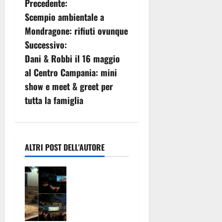
N
Precedente:
Scempio ambientale a
a
Mondragone: rifiuti ovunque
v
Successivo:
Dani & Robbi il 16 maggio
i
al Centro Campania: mini
g
show e meet & greet per
tutta la famiglia
a
z
i
ALTRI POST DELL'AUTORE
o
“R… Estate”
conquista
n
San Nicola la
Strada. Le
e
dichiarazioni