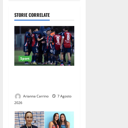
nto tra due
gruppi di
STORIE CORRELATE
ragazzi:
spuntano le
spranghe
Sport
Casertana, il lavoro dà i
primi frutti: ottime risposte
nel triangolare del Pinto
Arianna Carrino
7 Agosto
2026