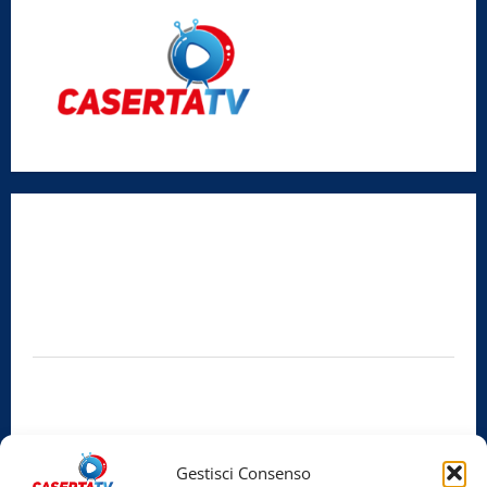
Radio Caserta TV
Editore:
SABATO NON SOLO SPORTIVO S.R.L.
Sede legale:
Via Cairoli, 19 – 81020 San Nicola la Strada (CE)
P.IVA / C.F.:
03728230610
Iscrizione al ROC:
Aut. n. 794 del 14/02/2012
Privacy Policy
Cookie Policy
Gestisci Consenso