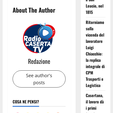
Leucio, nel
About The Author
1815
Ritorniamo
sulla
vicenda del
lavoratore
Luigi
Chiacchio:
Redazione
la replica
integrale di
CPM
See author's
Trasporti e
posts
Logistica
Casertana,
COSA NE PENSI?
il lavoro dà
i primi