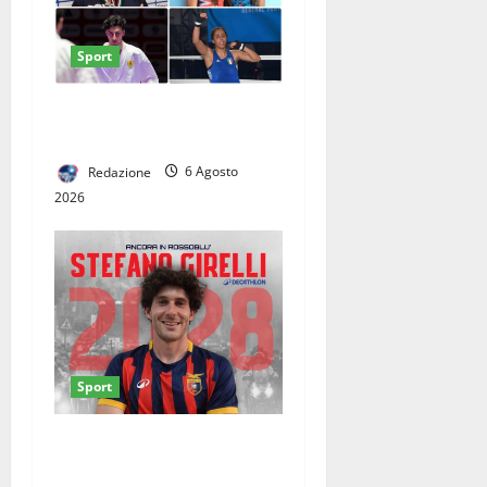
Sport
CINQUE CASERTANI AI
GIOCHI DEL MEDITERRANEO
Redazione
6 Agosto
2026
Sport
Casertana, Girelli è tutto
tuo: il centrocampista firma