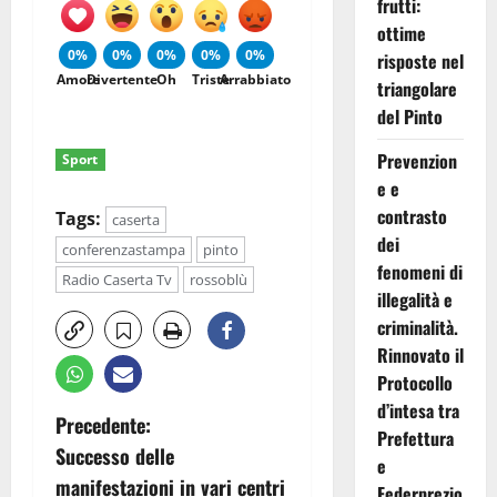
frutti:
ottime
0%
0%
0%
0%
0%
risposte nel
Amore
Divertente
Oh
Triste
Arrabbiato
triangolare
del Pinto
Prevenzion
Sport
e e
contrasto
Tags:
caserta
dei
conferenzastampa
pinto
fenomeni di
Radio Caserta Tv
rossoblù
illegalità e
criminalità.
Rinnovato il
Protocollo
d’intesa tra
N
Precedente:
Prefettura
Successo delle
a
e
manifestazioni in vari centri
Federprezio