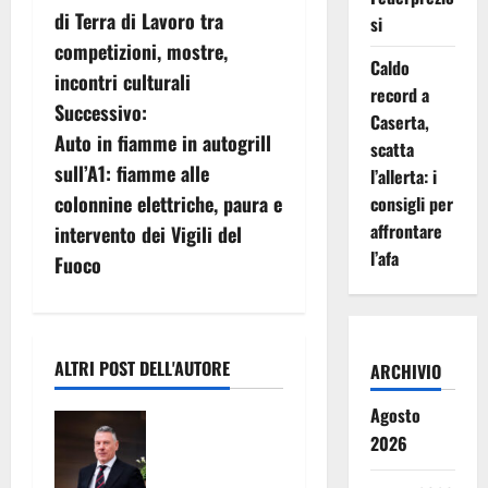
v
di Terra di Lavoro tra
si
competizioni, mostre,
i
Caldo
incontri culturali
record a
g
Successivo:
Caserta,
Auto in fiamme in autogrill
scatta
a
sull’A1: fiamme alle
l’allerta: i
z
colonnine elettriche, paura e
consigli per
affrontare
intervento dei Vigili del
i
l’afa
Fuoco
o
n
ALTRI POST DELL'AUTORE
ARCHIVIO
e
Agosto
Prevenzione
a
2026
e contrasto
dei
r