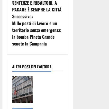
v
SENTENZE E RIBALTONI. A
PAGARE È SEMPRE LA CITTÀ
i
Successivo:
g
Mille posti di lavoro e un
territorio senza emergenza:
a
la bomba Pineta Grande
z
scuote la Campania
i
o
ALTRI POST DELL'AUTORE
n
TARI:
e
ADOTTATI
CRITERI
a
MENO
SPEREQUATI
r
PER IL