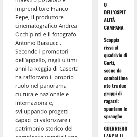
O
imprenditore Franco
DELL’OSPIT
Pepe, il produttore
ALITÀ
cinematografico Andrea
CAMPANA
Occhipinti e il fotografo
Scoppia
Antonio Biasiucci.
rissa al
Secondo i promotori
quadrivio di
dell’appello, negli ultimi
Curti,
anni la Reggia di Caserta
scene da
ha rafforzato il proprio
combattime
ruolo nel panorama
nto tra due
gruppi di
culturale nazionale e
ragazzi:
internazionale,
spuntano le
sviluppando progetti
spranghe
capaci di valorizzare il
patrimonio storico del
GUERRIERO
LANCIA IL
complesso vanvitelliano