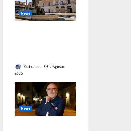
News
CONTERRANEO HOTEL A
MARCIANISE: NASCE UN
NUOVO PUNTO DI
RIFERIMENTO
DELL’OSPITALITÀ CAMPANA
Redazione
7 Agosto
2026
News
GUERRIERO LANCIA IL