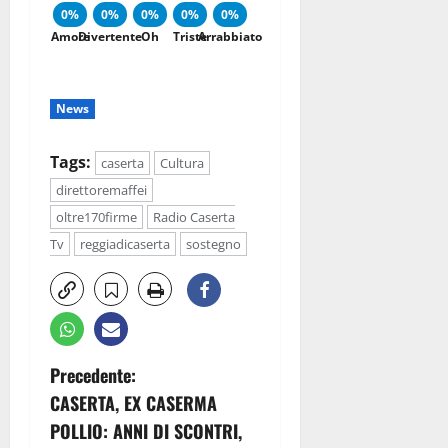
0%
0%
0%
0%
0%
Amore
Divertente
Oh
Triste
Arrabbiato
News
Tags:
caserta
Cultura
direttoremaffei
oltre170firme
Radio Caserta
Tv
reggiadicaserta
sostegno
N
Precedente:
CASERTA, EX CASERMA
a
POLLIO: ANNI DI SCONTRI,