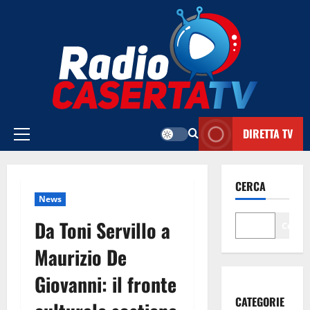
Vai
al
contenuto
DIRETTA TV
Menu
principale
CERCA
News
Da Toni Servillo a
Cerca
Maurizio De
Giovanni: il fronte
CATEGORIE