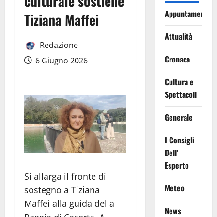
culturale sostiene
Appuntamenti
Tiziana Maffei
Attualità
Redazione
Cronaca
6 Giugno 2026
Cultura e
Spettacoli
Generale
I Consigli
Dell'
Esperto
Si allarga il fronte di
Meteo
sostegno a Tiziana
Maffei alla guida della
News
Reggia di Caserta. A