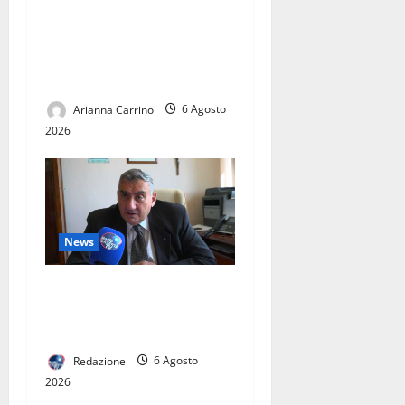
Pronto il calendario della
stagione 2026-2027: un
viaggio con Casertana e
Juve Caserta
Arianna Carrino
6 Agosto
2026
News
L’ASL CASERTA PORTA
L’EMODIALISI A CASA. IN
ITALIA SOLO 60 PAZIENTI
Redazione
6 Agosto
2026