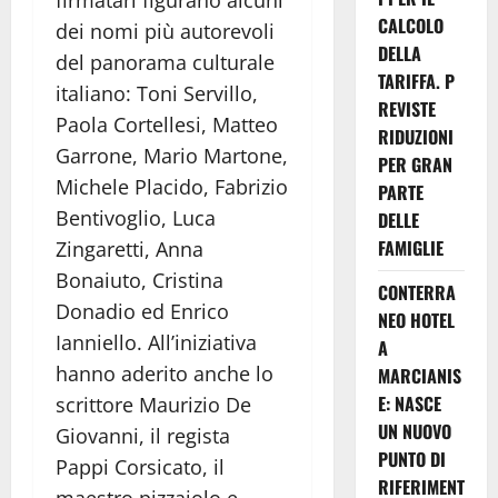
CALCOLO
dei nomi più autorevoli
DELLA
del panorama culturale
TARIFFA. P
italiano: Toni Servillo,
REVISTE
Paola Cortellesi, Matteo
RIDUZIONI
Garrone, Mario Martone,
PER GRAN
Michele Placido, Fabrizio
PARTE
Bentivoglio, Luca
DELLE
FAMIGLIE
Zingaretti, Anna
Bonaiuto, Cristina
CONTERRA
Donadio ed Enrico
NEO HOTEL
Ianniello. All’iniziativa
A
hanno aderito anche lo
MARCIANIS
E: NASCE
scrittore Maurizio De
UN NUOVO
Giovanni, il regista
PUNTO DI
Pappi Corsicato, il
RIFERIMENT
maestro pizzaiolo e