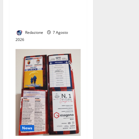
PROGRAMMA “ANTI-FUFFA”:
“NON VI RACCONTO QUELLO
CHE NON POSSO FARE. VI
DICO COSA FARÒ DAVVERO”
Redazione
7 Agosto
2026
News