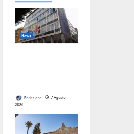
FARE. VI
DICO COSA
FARÒ
DAVVERO”
News
TARI: ADOTTATI CRITERI
MENO SPEREQUATI PER IL
CALCOLO DELLA
TARIFFA. PREVISTE
RIDUZIONI PER GRAN PARTE
DELLE FAMIGLIE
Redazione
7 Agosto
2026