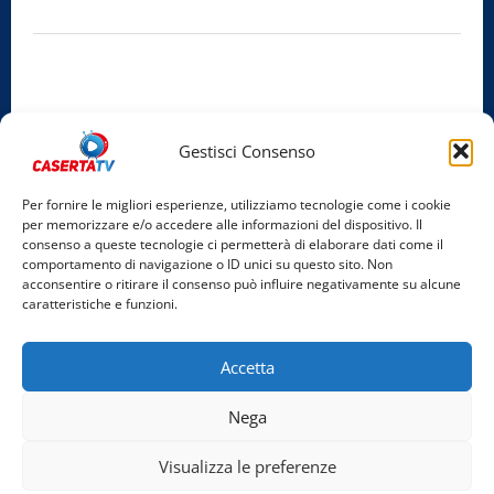
Iscrizione al ROC:
Aut. n. 794 del 14/02/2012
Privacy Policy
Cookie Policy
Gestisci Consenso
Facebook
Per fornire le migliori esperienze, utilizziamo tecnologie come i cookie
per memorizzare e/o accedere alle informazioni del dispositivo. Il
Instagram
consenso a queste tecnologie ci permetterà di elaborare dati come il
comportamento di navigazione o ID unici su questo sito. Non
YouTube
acconsentire o ritirare il consenso può influire negativamente su alcune
caratteristiche e funzioni.
Home
Chi Siamo
Redazione
Contatti
Partner
Accetta
Video
Rubriche
Nega
Facebook
Instagram
YouTube
Visualizza le preferenze
Copyright © 2026 Tutti i diritti riservati. | Realizzato