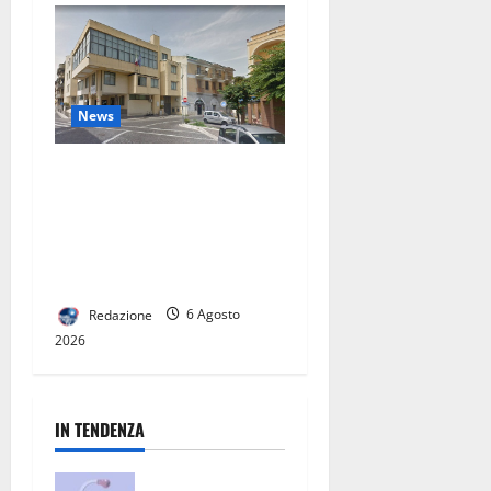
News
San Nicola la Strada,
insediate le Commissioni
consiliari permanenti: al via
la nuova fase del Consiglio
comunale
Redazione
6 Agosto
2026
IN TENDENZA
San Nicola la