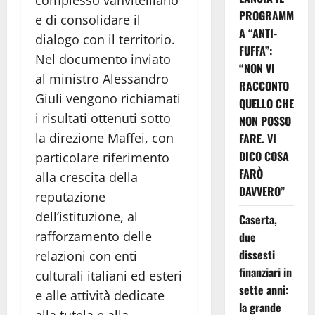
PROGRAMM
e di consolidare il
A “ANTI-
dialogo con il territorio.
FUFFA”:
Nel documento inviato
“NON VI
al ministro Alessandro
RACCONTO
Giuli vengono richiamati
QUELLO CHE
i risultati ottenuti sotto
NON POSSO
la direzione Maffei, con
FARE. VI
DICO COSA
particolare riferimento
FARÒ
alla crescita della
DAVVERO”
reputazione
dell’istituzione, al
Caserta,
rafforzamento delle
due
dissesti
relazioni con enti
finanziari in
culturali italiani ed esteri
sette anni:
e alle attività dedicate
la grande
alla tutela e alla