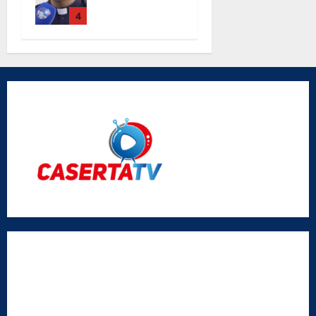
Maria Degli
Angeli le
4
parole di
don Antimo
Vigliotta
Radio Caserta TV
Editore:
SABATO NON SOLO SPORTIVO S.R.L.
Sede legale:
Via Cairoli, 19 – 81020 San Nicola la Strada (CE)
P.IVA / C.F.:
03728230610