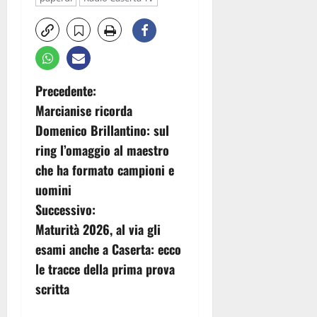
N
Precedente:
Marcianise ricorda
a
Domenico Brillantino: sul
v
ring l’omaggio al maestro
che ha formato campioni e
i
uomini
g
Successivo:
Maturità 2026, al via gli
a
esami anche a Caserta: ecco
z
le tracce della prima prova
scritta
i