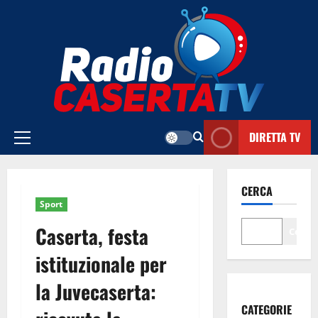
Vai
al
contenuto
DIRETTA TV
Menu
principale
CERCA
Sport
Caserta, festa
Cerca
istituzionale per
la Juvecaserta:
CATEGORIE