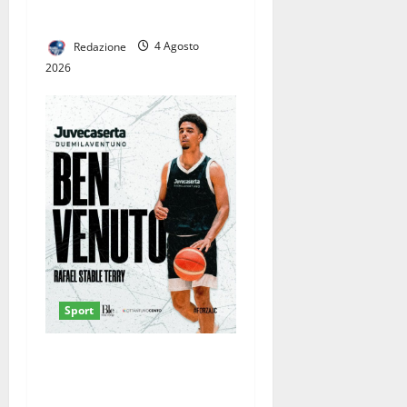
precampionato
Redazione
4 Agosto
2026
Sport
Rafael Stable Terry in
bianconero: la Juvecaserta
guarda al futuro