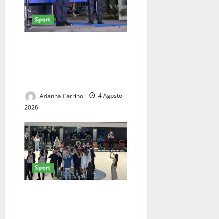
Sport
Casertana, Degli Esposti
premiato a Cetraro: al ds
rossoblù il “Premio
Nettuno”
Arianna Carrino
4 Agosto
2026
Sport
La Juvecaserta scalda i
motori: fissato il raduno,
ecco il programma del