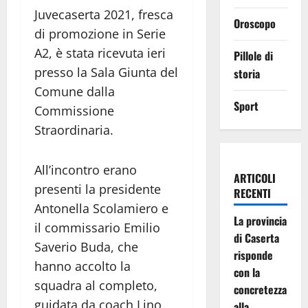
Juvecaserta 2021, fresca
Oroscopo
di promozione in Serie
A2, è stata ricevuta ieri
Pillole di
presso la Sala Giunta del
storia
Comune dalla
Sport
Commissione
Straordinaria.
All’incontro erano
ARTICOLI
presenti la presidente
RECENTI
Antonella Scolamiero e
La provincia
il commissario Emilio
di Caserta
Saverio Buda, che
risponde
hanno accolto la
con la
squadra al completo,
concretezza
guidata da coach Lino
alla