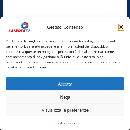
Privacy Policy
Cookie Policy
Gestisci Consenso
Facebook
Per fornire le migliori esperienze, utilizziamo tecnologie come i cookie
per memorizzare e/o accedere alle informazioni del dispositivo. Il
Instagram
consenso a queste tecnologie ci permetterà di elaborare dati come il
comportamento di navigazione o ID unici su questo sito. Non
YouTube
acconsentire o ritirare il consenso può influire negativamente su alcune
caratteristiche e funzioni.
Home
Chi Siamo
Redazione
Contatti
Partner
Accetta
Video
Rubriche
Nega
Facebook
Instagram
YouTube
Visualizza le preferenze
Copyright © 2026 Tutti i diritti riservati. | Realizzato
Cookie Policy
da Costantino Alfonso - Bigant Agency