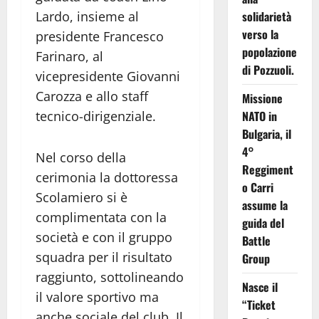
solidarietà
Lardo, insieme al
verso la
presidente Francesco
popolazione
Farinaro, al
di Pozzuoli.
vicepresidente Giovanni
Carozza e allo staff
Missione
NATO in
tecnico-dirigenziale.
Bulgaria, il
4°
Nel corso della
Reggiment
cerimonia la dottoressa
o Carri
Scolamiero si è
assume la
complimentata con la
guida del
società e con il gruppo
Battle
squadra per il risultato
Group
raggiunto, sottolineando
Nasce il
il valore sportivo ma
“Ticket
anche sociale del club. Il