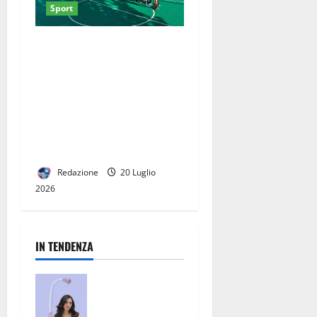
Sport
La Reggia Designer Outlet
investe ancora una volta
nello sport come strumento
di inclusione: al via la
seconda edizione del
Summer Camp con
Juvecaserta 2021
Redazione
20 Luglio
2026
IN TENDENZA
San Nicola la
Strada, un
punto di