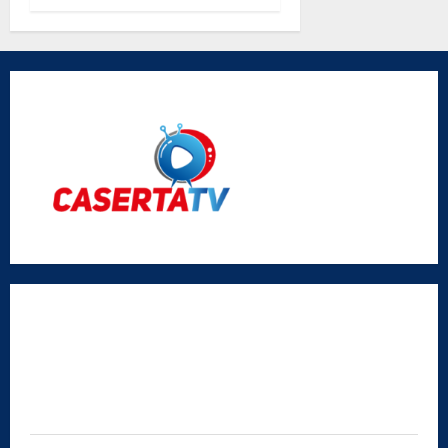
parole di
don Antimo
Vigliotta
Radio Caserta TV
Editore:
SABATO NON SOLO SPORTIVO S.R.L.
Sede legale:
Via Cairoli, 19 – 81020 San Nicola la Strada (CE)
P.IVA / C.F.:
03728230610
Iscrizione al ROC:
Aut. n. 794 del 14/02/2012