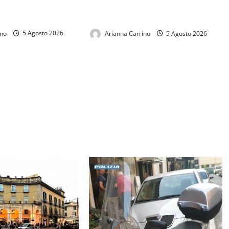
 aspetta ancora la
tra movida, degrado e sicurezza, il
i a Largo San Rocco
centro chiede risposte
ino
5 Agosto 2026
Arianna Carrino
5 Agosto 2026