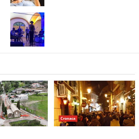
Successo per il “Summer Fest 2026
Jazz&Swing”: gli Spaghetti Style
conquistano il pubblico di Marcianise
Cronaca
nsenne e disagi:
Le piazze dimenticate di Caserta: