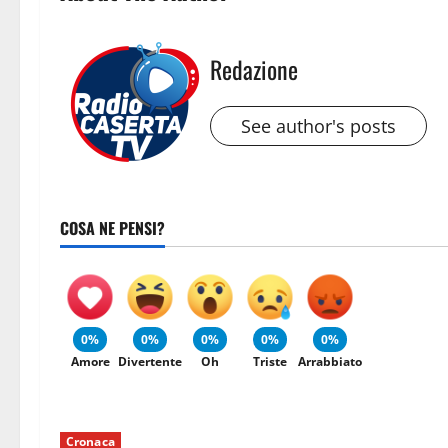
Redazione
See author's posts
COSA NE PENSI?
0%
0%
0%
0%
0%
Amore
Divertente
Oh
Triste
Arrabbiato
Cronaca