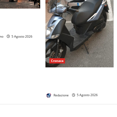
lie in piazza
ura tra i giovani
ino
5 Agosto 2026
Cronaca
Ruba una moto parcheggiata in
strada, bloccato e arrestato dalla
Polizia
Redazione
5 Agosto 2026