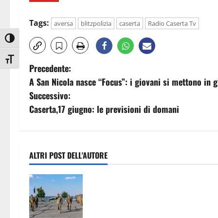
Tags:
aversa
blitzpolizia
caserta
Radio Caserta Tv
Attiva/disattiva alto contrasto
Attiva/disattiva dimensione testo
N
Precedente:
A San Nicola nasce “Focus”: i giovani si mettono in 
a
Successivo:
v
Caserta,17 giugno: le previsioni di domani
i
g
ALTRI POST DELL'AUTORE
a
Missione NATO in Bulgaria, il 4°
z
Reggimento Carri assume la guida
del Battle Group
i