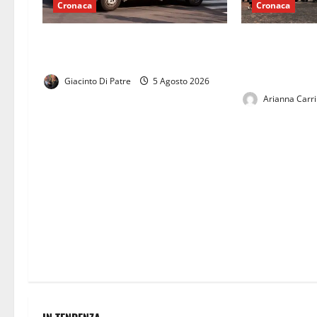
Cronaca
Cronaca
Dramma a San Prisco: muore un
Raid con bottig
55enne sul pianerottolo di casa.
Margherita: pa
presenti
Giacinto Di Patre
5 Agosto 2026
Arianna Carr