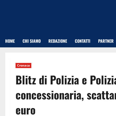
Vai
al
contenuto
HOME
CHI SIAMO
REDAZIONE
CONTATTI
PARTNER
Cronaca
Blitz di Polizia e Poliz
concessionaria, scatta
euro