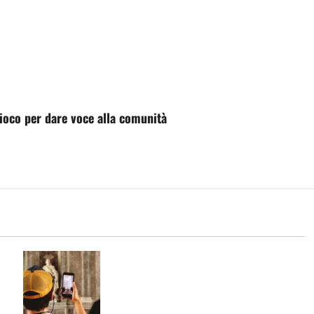
gioco per dare voce alla comunità
Nasce il “Ticket Reggia Session”
2026