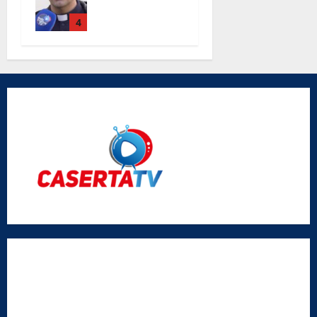
Maria Degli
Angeli le
4
parole di
don Antimo
Vigliotta
Radio Caserta TV
Editore:
SABATO NON SOLO SPORTIVO S.R.L.
Sede legale:
Via Cairoli, 19 – 81020 San Nicola la Strada (CE)
P.IVA / C.F.:
03728230610