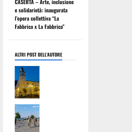
g
CASERTA – Arte, inclusione
e solidarietà: inaugurata
a
l’opera collettiva “La
z
Fabbrica x La Fabbrica”
i
o
ALTRI POST DELL'AUTORE
n
Premio
e
Internaziona
le «Enrico
a
Caruso»:
prorogato al
r
17 agosto il
Missione
termine per
t
NATO in
l’invio delle
Bulgaria, il
domande
i
4°