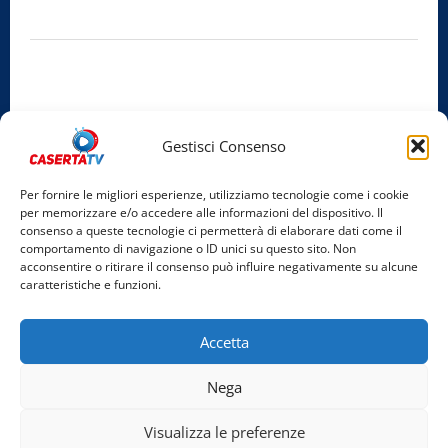
Iscrizione al ROC:
Aut. n. 794 del 14/02/2012
Privacy Policy
Cookie Policy
Gestisci Consenso
Facebook
Per fornire le migliori esperienze, utilizziamo tecnologie come i cookie
per memorizzare e/o accedere alle informazioni del dispositivo. Il
Instagram
consenso a queste tecnologie ci permetterà di elaborare dati come il
comportamento di navigazione o ID unici su questo sito. Non
YouTube
acconsentire o ritirare il consenso può influire negativamente su alcune
caratteristiche e funzioni.
Home
Chi Siamo
Redazione
Contatti
Partner
Accetta
Video
Rubriche
Nega
Facebook
Instagram
YouTube
Visualizza le preferenze