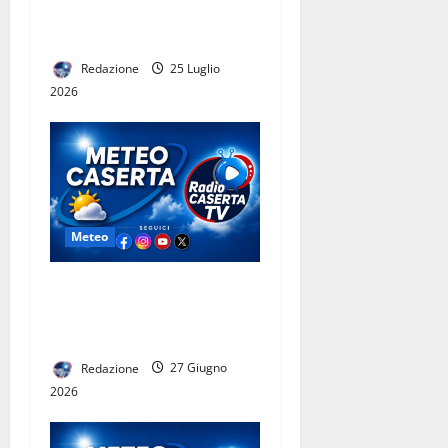
avvertita anche a Caserta.
Gente in strada
Redazione
25 Luglio
2026
Meteo
Caldo intenso nel weekend a
Caserta: temperature
elevate e afa
Redazione
27 Giugno
2026