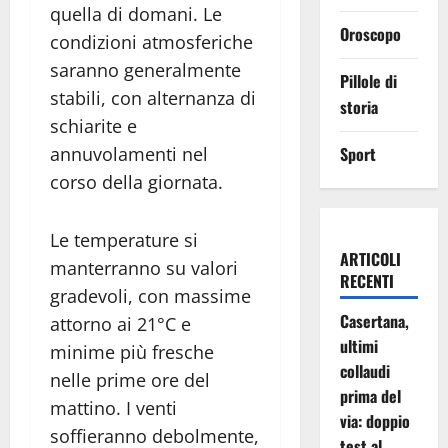
quella di domani. Le
Oroscopo
condizioni atmosferiche
saranno generalmente
Pillole di
stabili, con alternanza di
storia
schiarite e
annuvolamenti nel
Sport
corso della giornata.
Le temperature si
ARTICOLI
manterranno su valori
RECENTI
gradevoli, con massime
Casertana,
attorno ai 21°C e
ultimi
minime più fresche
collaudi
nelle prime ore del
prima del
mattino. I venti
via: doppio
soffieranno debolmente,
test al