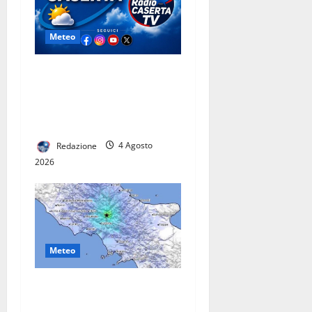
Meteo
Maltempo, nuova allerta
gialla in Campania:
temporali, grandine e forti
raffiche di vento
Redazione
4 Agosto
2026
Meteo
Terremoto di magnitudo 4.1
nella notte in Molise: scossa