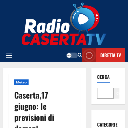
Vai
al
contenuto
DIRETTA TV
Menu
principale
CERCA
Meteo
Caserta,17
Cerca
giugno: le
previsioni di
CATEGORIE