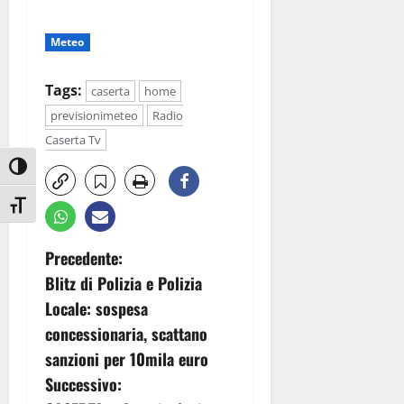
Meteo
Tags:
caserta
home
previsionimeteo
Radio
Caserta Tv
Attiva/disattiva alto contrasto
Attiva/disattiva dimensione testo
N
Precedente:
Blitz di Polizia e Polizia
a
Locale: sospesa
v
concessionaria, scattano
sanzioni per 10mila euro
i
Successivo: