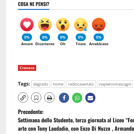
COSA NE PENSI?
0%
0%
0%
0%
0%
Amore
Divertente
Oh
Triste
Arrabbiato
Cronaca
Tags:
degrado
home
radiocasertatv
viapietromascagni
N
Precedente:
Settimana dello Studente, terza giornata al Liceo “Fe
a
arte con Tony Laudadio, con Enzo Di Nuzzo , Armando