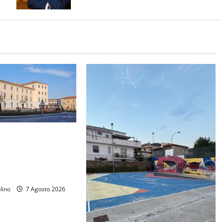
ssesti finanziari in
grande sfida della
trazione sarà uscire
 dei conti
lino
7 Agosto 2026