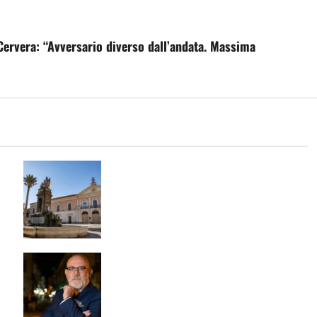
 Cervera: “Avversario diverso dall’andata. Massima
CONTERRANEO HOTEL A MARCIANISE:
A
NASCE UN NUOVO PUNTO DI
RIFERIMENTO DELL’OSPITALITÀ
CAMPANA
GUERRIERO LANCIA IL PROGRAMMA
“ANTI-FUFFA”: “NON VI RACCONTO
QUELLO CHE NON POSSO FARE. VI
DICO COSA FARÒ DAVVERO”