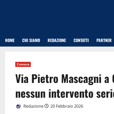
Vai
al
contenuto
HOME
CHI SIAMO
REDAZIONE
CONTATTI
PARTNER
Cronaca
Via Pietro Mascagni a 
nessun intervento seri
Redazione
20 Febbraio 2026