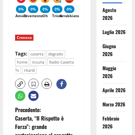
Agosto
0%
0%
0%
0%
0%
Amore
Divertente
Oh
Triste
Arrabbiato
2026
Luglio 2026
Cronaca
Giugno
2026
Tags:
caserta
degrado
home
incuria
Radio Caserta
Maggio
Tv
ritardi
2026
Aprile 2026
Marzo 2026
N
Precedente:
Caserta, “Il Rispetto è
Febbraio
a
2026
Forza”: grande