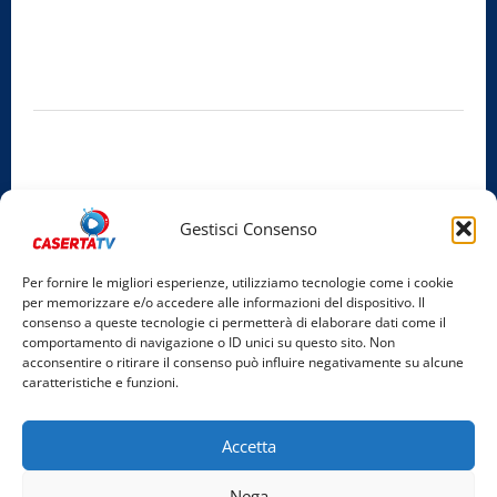
Editore:
SABATO NON SOLO SPORTIVO S.R.L.
Sede legale:
Via Cairoli, 19 – 81020 San Nicola la Strada (CE)
P.IVA / C.F.:
03728230610
Iscrizione al ROC:
Aut. n. 794 del 14/02/2012
Privacy Policy
Cookie Policy
Gestisci Consenso
Facebook
Per fornire le migliori esperienze, utilizziamo tecnologie come i cookie
per memorizzare e/o accedere alle informazioni del dispositivo. Il
Instagram
consenso a queste tecnologie ci permetterà di elaborare dati come il
comportamento di navigazione o ID unici su questo sito. Non
YouTube
acconsentire o ritirare il consenso può influire negativamente su alcune
caratteristiche e funzioni.
Home
Chi Siamo
Redazione
Contatti
Partner
Accetta
Video
Rubriche
Nega