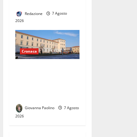
le spranghe
Redazione
7 Agosto
2026
Cronaca
Caserta, due dissesti
finanziari in sette anni: la
grande sfida della nuova
amministrazione sarà uscire
dall’emergenza dei conti
Giovanna Paolino
7 Agosto
2026