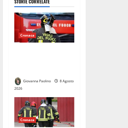
STORIE CORRELATE
come
partecipare
Cronaca
Incidente sulla A1 tra
Caianello e Capua: traffico
in tilt e 7 chilometri di coda
verso Napoli
Giovanna Paolino
8 Agosto
2026
Cronaca