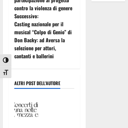
v
partecipazione al progetto
contro la violenza di genere
i
Successivo:
g
Casting nazionale per il
musical “Colpo di Genio” di
a
Don Backy: ad Aversa la
z
selezione per attori,
cantanti e ballerini
i
Attiva/disattiva alto contrasto
o
Attiva/disattiva dimensione testo
n
ALTRI POST DELL'AUTORE
e
CASERTAVEC
CHIA, ECCO
a
«CONCERTI
DI UNA
r
NOTTE DI