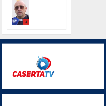
Completati i
lavori alla
chiesa Santa
Maria Degli
Angeli le
4
parole di
don Antimo
Vigliotta
Radio Caserta TV