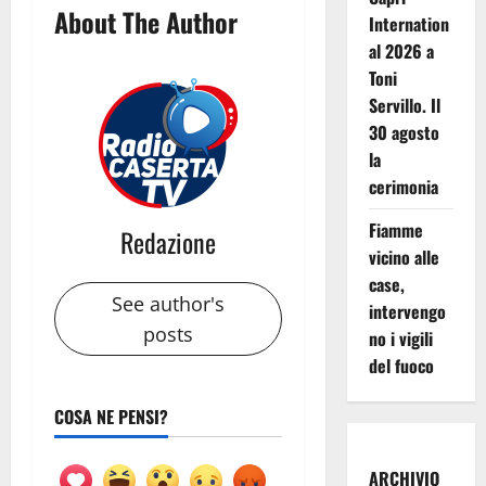
About The Author
Internation
al 2026 a
Toni
Servillo. Il
30 agosto
la
cerimonia
Fiamme
Redazione
vicino alle
case,
See author's
intervengo
posts
no i vigili
del fuoco
COSA NE PENSI?
ARCHIVIO