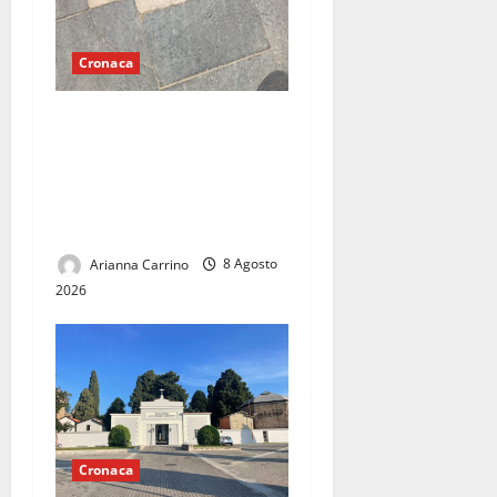
Cronaca
Tombino pericoloso sul
lungomare di Mondragone:
«Da tre giorni chiediamo un
intervento, nessuno fa
nulla»
Arianna Carrino
8 Agosto
2026
Cronaca