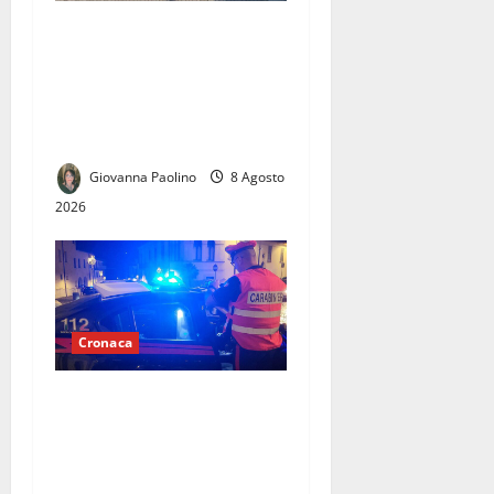
Forno crematorio a
Casapulla, cresce la
protesta: cittadini e
opposizione chiedono
chiarezza sul progetto
Giovanna Paolino
8 Agosto
2026
Cronaca
Scoppia rissa al quadrivio di
Curti, scene da
combattimento tra due
gruppi di ragazzi: spuntano