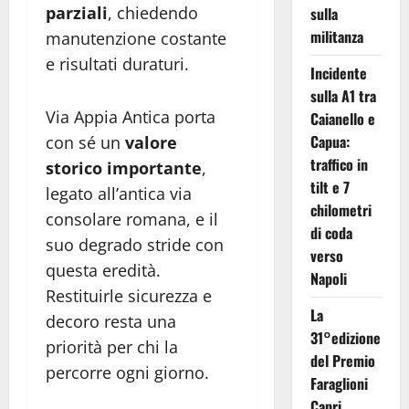
parziali
, chiedendo
sulla
militanza
manutenzione costante
e risultati duraturi.
Incidente
sulla A1 tra
Via Appia Antica porta
Caianello e
Capua:
con sé un
valore
traffico in
storico importante
,
tilt e 7
legato all’antica via
chilometri
consolare romana, e il
di coda
suo degrado stride con
verso
questa eredità.
Napoli
Restituirle sicurezza e
La
decoro resta una
31°edizione
priorità per chi la
del Premio
percorre ogni giorno.
Faraglioni
Capri