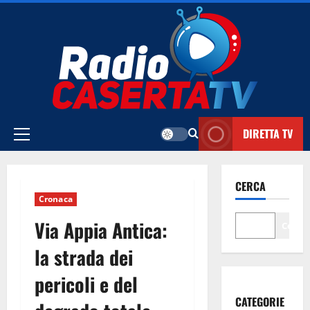
Vai
al
contenuto
DIRETTA TV
Menu
principale
CERCA
Cronaca
Via Appia Antica:
Cerca
la strada dei
pericoli e del
CATEGORIE