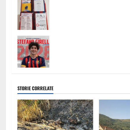
Pronto il calendario della stagione
z
2026-2027: un viaggio con Caserta
e Juve Caserta
i
o
n
Casertana, Girelli è tutto tuo: il
centrocampista firma fino al 2028
e
a
r
STORIE CORRELATE
t
i
c