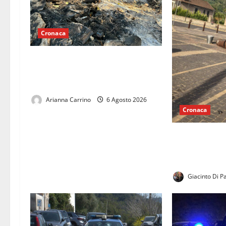
o
l
Cronaca
o
Mondragone brucia nel silenzio: un
territorio abbandonato tra roghi e
discariche abusive
Arianna Carrino
6 Agosto 2026
Cronaca
Vaccheria nel 
dei barbari: di
nessuno, la ra
Giacinto Di P