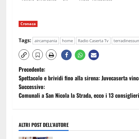
Cronaca
Tags:
aircampania
home
Radio Caserta Tv
terradinessu
N
Precedente:
Spettacolo e brividi fino alla sirena: Juvecaserta vinc
a
Successivo:
v
Comunali a San Nicola la Strada, ecco i 13 consiglieri 
i
g
ALTRI POST DELL'AUTORE
a