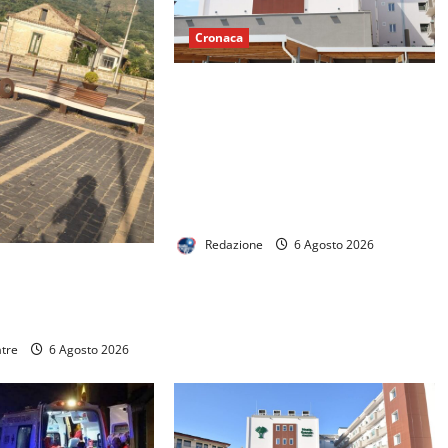
Cronaca
Pronto Soccorso con servizi ridotti
alla clinica convenzionata “Pineta
Grande”, Oliviero: “E’ vergognoso
che la Regione non se ne occupi,
ora un Consiglio Regionale
urgente”
Redazione
6 Agosto 2026
degrado, invasione
 notte è terra di
bbia dei residenti
atre
6 Agosto 2026