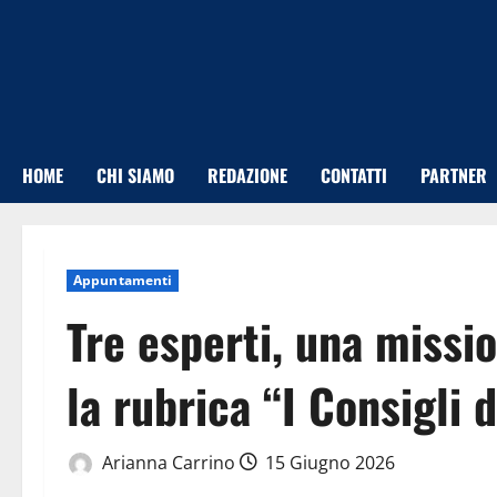
Vai
al
contenuto
HOME
CHI SIAMO
REDAZIONE
CONTATTI
PARTNER
Appuntamenti
Tre esperti, una missi
la rubrica “I Consigli 
Arianna Carrino
15 Giugno 2026