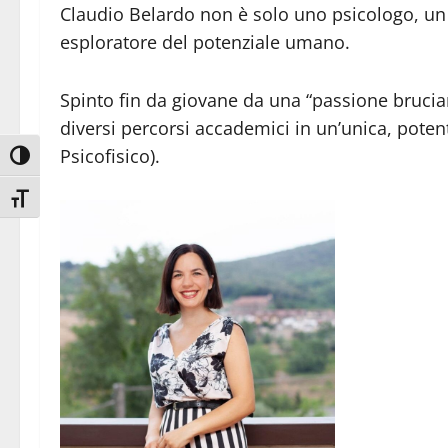
Claudio Belardo non è solo uno psicologo, un
esploratore del potenziale umano.
Spinto fin da giovane da una “passione brucian
diversi percorsi accademici in un’unica, pote
Psicofisico).
Attiva/disattiva alto contrasto
Attiva/disattiva dimensione testo