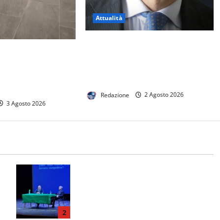
Attualità
Sanità ed Eccellenza nel Casertano:
la stazione di
il Percorso del Dottor Eduardo
uona notizia per la
Giordano alla Guida del Distretto
ve un vero hub del
23
lico
Redazione
2 Agosto 2026
3 Agosto 2026
Il Magistrato Nicola Gratteri ai
za
Salesiani nel ricordo di don Peppe
sa
Diana: “Apritevi alla legalità”
2