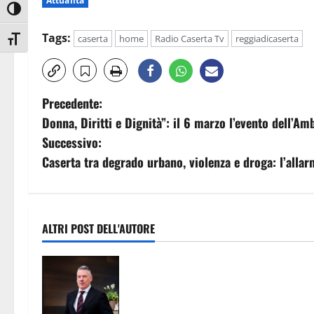
Attualità
Attiva/disattiva alto contrasto
Tags:
caserta
home
Radio Caserta Tv
reggiadicaserta
Attiva/disattiva dimensione testo
N
Precedente:
Donna, Diritti e Dignità”: il 6 marzo l’evento dell’A
a
Successivo:
v
Caserta tra degrado urbano, violenza e droga: l’allar
i
g
ALTRI POST DELL'AUTORE
a
Prevenzione e contrasto dei fenome
z
di illegalità e criminalità. Rinnovat
il Protocollo d’intesa tra Prefettura
i