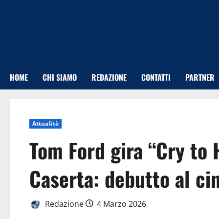
Vai
al
contenuto
HOME
CHI SIAMO
REDAZIONE
CONTATTI
PARTNER
Attualità
Tom Ford gira “Cry to 
Caserta: debutto al c
Redazione
4 Marzo 2026