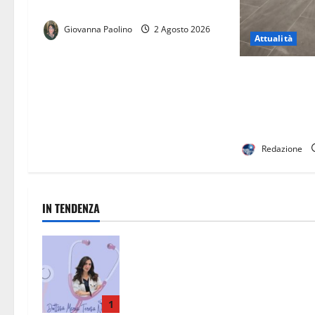
per tutti i lavoratori»
Giovanna Paolino
2 Agosto 2026
Attualità
Riapertura del
Caserta, una b
città. Ora ser
trasporto pubb
Redazione
IN TENDENZA
San Nicola la Strada, un punto di
riferimento per la salute: l’eccellen
medica della dottoressa Maria Tere
Narducci
1