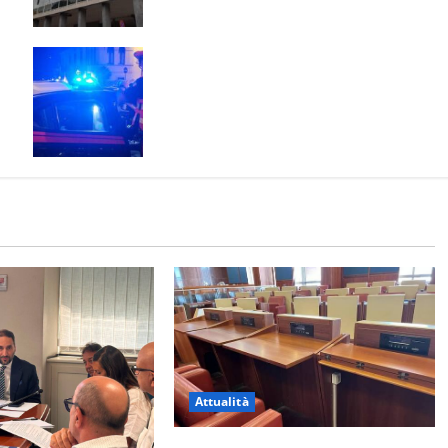
GRAN PARTE DELLE FAMIGLIE
E:
Scoppia rissa al quadrivio di Curti,
scene da combattimento tra due
gruppi di ragazzi: spuntano le
spranghe
Attualità