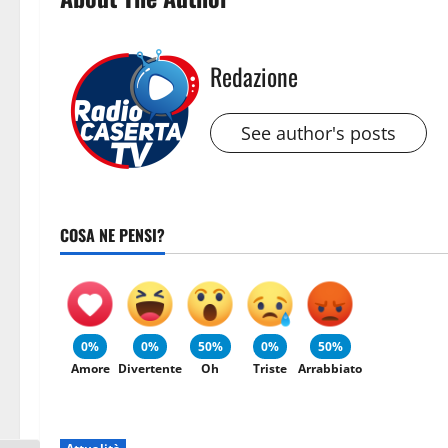
Redazione
See author's posts
COSA NE PENSI?
0%
0%
50%
0%
50%
Amore
Divertente
Oh
Triste
Arrabbiato