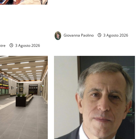
Elezioni comunali di Caserta 2027:
civismo, Campo Largo e
al di Principe avrà
centrodestra, la sfida delle
sua Biblioteca. Le
candidature tra Roma e Napoli
aele Aveta consigliere
Giovanna Paolino
3 Agosto 2026
atre
3 Agosto 2026