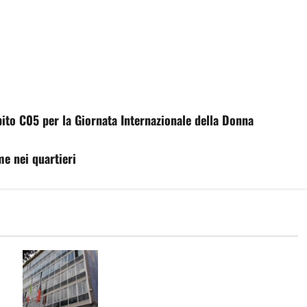
mbito C05 per la Giornata Internazionale della Donna
me nei quartieri
ni
TARI: ADOTTATI CRITERI MENO
o
SPEREQUATI PER IL CALCOLO DELLA
 e
TARIFFA. PREVISTE RIDUZIONI PER