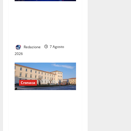
Scoppia rissa al quadrivio di
Curti, scene da
combattimento tra due
gruppi di ragazzi: spuntano
le spranghe
Redazione
7 Agosto
2026
Cronaca
Caserta, due dissesti
finanziari in sette anni: la
grande sfida della nuova
amministrazione sarà uscire
dall’emergenza dei conti