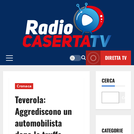
Vai
al
contenuto
DIRETTA TV
Menu
principale
CERCA
Cronaca
Teverola:
Cerca
Aggrediscono un
automobilista
CATEGORIE