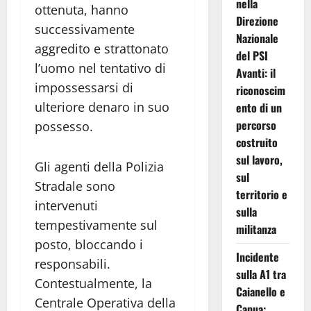
nella
ottenuta, hanno
Direzione
successivamente
Nazionale
aggredito e strattonato
del PSI
l’uomo nel tentativo di
Avanti: il
impossessarsi di
riconoscim
ulteriore denaro in suo
ento di un
percorso
possesso.
costruito
sul lavoro,
Gli agenti della Polizia
sul
Stradale sono
territorio e
intervenuti
sulla
tempestivamente sul
militanza
posto, bloccando i
Incidente
responsabili.
sulla A1 tra
Contestualmente, la
Caianello e
Centrale Operativa della
Capua: