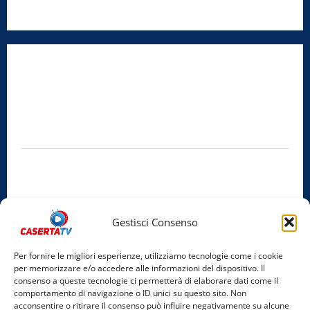
Radio Caserta TV
Editore:
SABATO NON SOLO SPORTIVO S.R.L.
Sede legale:
Via Cairoli, 19 – 81020 San Nicola la Strada (CE)
P.IVA / C.F.:
03728230610
Iscrizione al ROC:
Aut. n. 794 del 14/02/2012
Privacy Policy
Cookie Policy
Gestisci Consenso
Facebook
Per fornire le migliori esperienze, utilizziamo tecnologie come i cookie
per memorizzare e/o accedere alle informazioni del dispositivo. Il
Instagram
consenso a queste tecnologie ci permetterà di elaborare dati come il
comportamento di navigazione o ID unici su questo sito. Non
YouTube
acconsentire o ritirare il consenso può influire negativamente su alcune