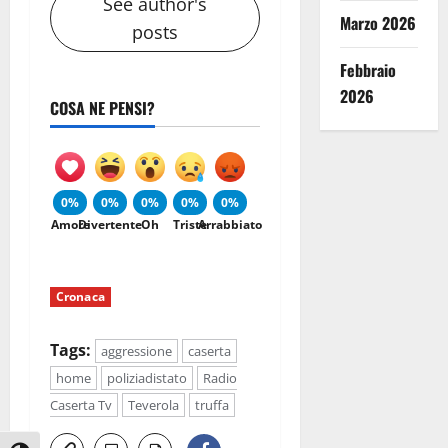
See author's
Marzo 2026
posts
Febbraio
2026
COSA NE PENSI?
0%
0%
0%
0%
0%
Amore
Divertente
Oh
Triste
Arrabbiato
Cronaca
Tags:
aggressione
caserta
home
poliziadistato
Radio
Caserta Tv
Teverola
truffa