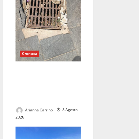
Cronaca
Tombino pericoloso sul
lungomare di Mondragone:
«Da tre giorni chiediamo un
intervento, nessuno fa
nulla»
Arianna Carrino
8 Agosto
2026