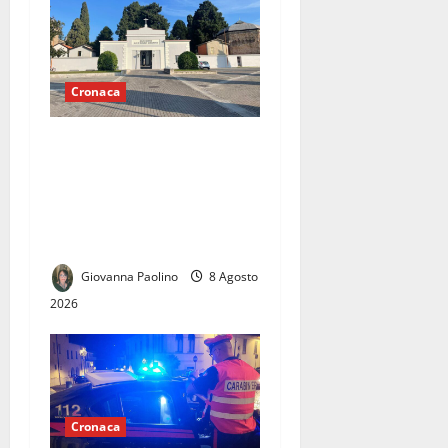
Cronaca
Forno crematorio a
Casapulla, cresce la
protesta: cittadini e
opposizione chiedono
chiarezza sul progetto
Giovanna Paolino
8 Agosto
2026
Cronaca