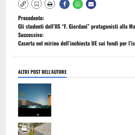
N
Precedente:
Gli studenti dell’IIS “F. Giordani” protagonisti alla
a
Successivo:
v
Caserta nel mirino dell’inchiesta UE sui fondi per l’i
i
g
ALTRI POST DELL'AUTORE
a
Eclissi di Sole, il 12 agosto il
z
Planetario di Caserta apre
gratuitamente al pubblico: come
i
partecipare
o
A Caserta gli aceri soffrono il caldo
n