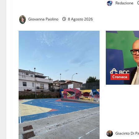
opposizione chiedono chiarezza sul
Redazione
progetto
Giovanna Paolino
8 Agosto 2026
Cronaca
EMERGENZA C
CARCERI: LA 
LAVORO SAN V
AL FIANCO DEI
MARIA CAPUA
Giacinto Di P