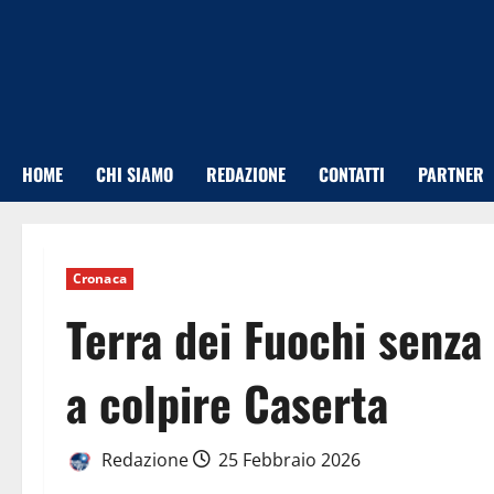
Vai
al
contenuto
HOME
CHI SIAMO
REDAZIONE
CONTATTI
PARTNER
Cronaca
Terra dei Fuochi senza f
a colpire Caserta
Redazione
25 Febbraio 2026