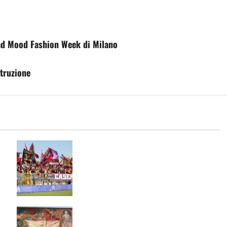
 Mad Mood Fashion Week di Milano
struzione
Casertana-Cassino, cambia la data
del test. Ecco quando
A Casertavecchia l’inaugurazione il
:
25 agosto nel Palazzo dei Vescovi e in