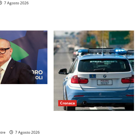
7 Agosto 2026
ALDO NELLE
BCC TERRA DI
Cronaca
INCENZO DE’ PAOLI
 DETENUTI DI SANTA
Fuga dei ladri dopo un fallito
 VETERE
tentativo di furto alla struttura del
atre
7 Agosto 2026
Centro di Riabilitazione di Castel