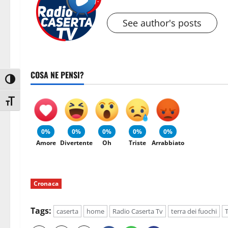
See author's posts
COSA NE PENSI?
Attiva/disattiva alto contrasto
Attiva/disattiva dimensione testo
0%
0%
0%
0%
0%
Amore
Divertente
Oh
Triste
Arrabbiato
Cronaca
Tags:
caserta
home
Radio Caserta Tv
terra dei fuochi
T