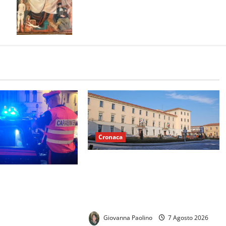
altre dimore storiche dell’antico
Borgo
Cronaca
Caserta, due dissesti finanziari in
sette anni: la grande sfida della
l quadrivio di Curti,
nuova amministrazione sarà uscire
attimento tra due
dall’emergenza dei conti
zzi: spuntano le
Giovanna Paolino
7 Agosto 2026