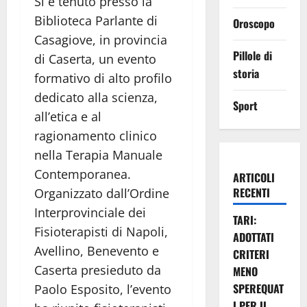
Si è tenuto presso la
Biblioteca Parlante di
Oroscopo
Casagiove, in provincia
Pillole di
di Caserta, un evento
storia
formativo di alto profilo
dedicato alla scienza,
Sport
all’etica e al
ragionamento clinico
nella Terapia Manuale
Contemporanea.
ARTICOLI
RECENTI
Organizzato dall’Ordine
Interprovinciale dei
TARI:
Fisioterapisti di Napoli,
ADOTTATI
Avellino, Benevento e
CRITERI
Caserta presieduto da
MENO
SPEREQUAT
Paolo Esposito, l’evento
I PER IL