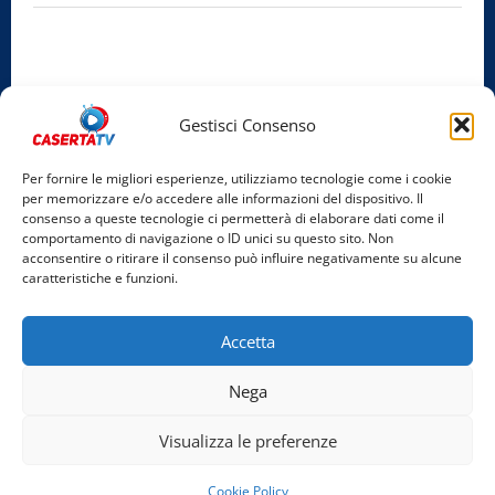
Privacy Policy
Cookie Policy
Gestisci Consenso
Facebook
Per fornire le migliori esperienze, utilizziamo tecnologie come i cookie
per memorizzare e/o accedere alle informazioni del dispositivo. Il
Instagram
consenso a queste tecnologie ci permetterà di elaborare dati come il
comportamento di navigazione o ID unici su questo sito. Non
YouTube
acconsentire o ritirare il consenso può influire negativamente su alcune
caratteristiche e funzioni.
Home
Chi Siamo
Redazione
Contatti
Partner
Accetta
Video
Rubriche
Nega
Facebook
Instagram
YouTube
Visualizza le preferenze
Copyright © 2026 Tutti i diritti riservati. | Realizzato
Cookie Policy