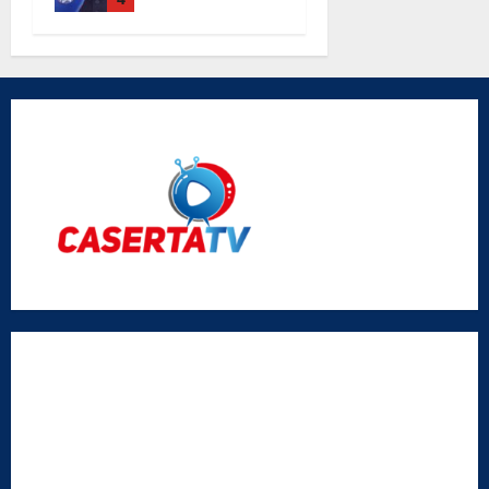
parole di
don Antimo
Vigliotta
Radio Caserta TV
Editore:
SABATO NON SOLO SPORTIVO S.R.L.
Sede legale:
Via Cairoli, 19 – 81020 San Nicola la Strada (CE)
P.IVA / C.F.:
03728230610
Iscrizione al ROC:
Aut. n. 794 del 14/02/2012