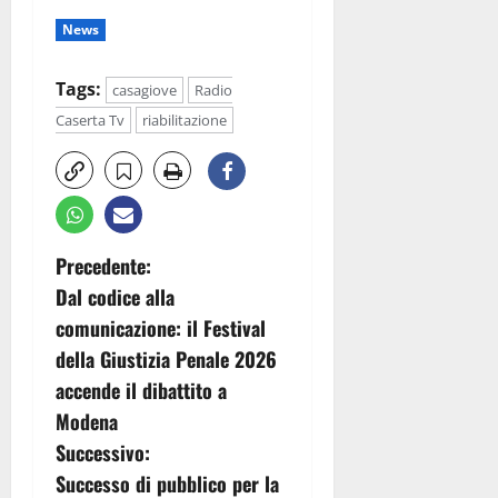
News
Tags:
casagiove
Radio
Caserta Tv
riabilitazione
N
Precedente:
Dal codice alla
a
comunicazione: il Festival
v
della Giustizia Penale 2026
accende il dibattito a
i
Modena
g
Successivo:
Successo di pubblico per la