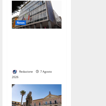
DICO COSA
FARÒ
DAVVERO”
News
TARI: ADOTTATI CRITERI
MENO SPEREQUATI PER IL
CALCOLO DELLA
TARIFFA. PREVISTE
RIDUZIONI PER GRAN PARTE
DELLE FAMIGLIE
Redazione
7 Agosto
2026