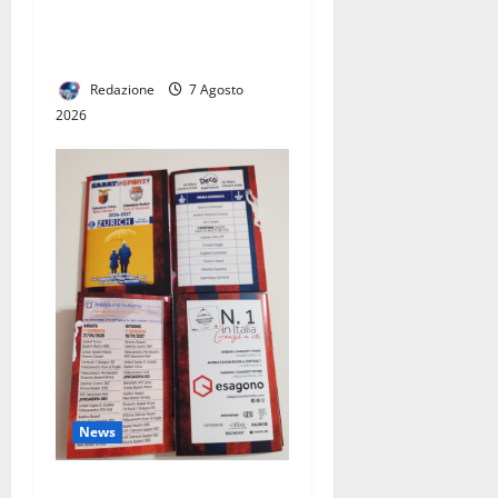
“NON VI RACCONTO QUELLO
CHE NON POSSO FARE. VI
DICO COSA FARÒ DAVVERO”
Redazione
7 Agosto
2026
News
Pronto il calendario della