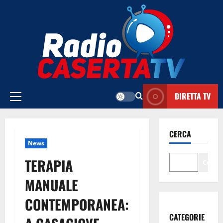
Vai
al
contenuto
DIRETTA TV
Menu
principale
CERCA
News
TERAPIA
Cerca
MANUALE
CONTEMPORANEA:
CATEGORIE