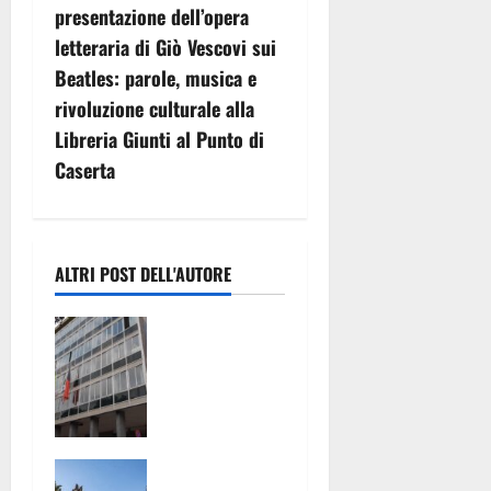
a
presentazione dell’opera
z
letteraria di Giò Vescovi sui
Beatles: parole, musica e
i
rivoluzione culturale alla
o
Libreria Giunti al Punto di
Caserta
n
e
a
ALTRI POST DELL'AUTORE
r
TARI:
ADOTTATI
t
CRITERI
MENO
i
SPEREQUATI
PER IL
c
CONTERRAN
CALCOLO