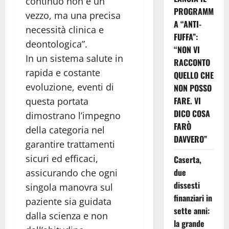
continuo non è un
PROGRAMM
vezzo, ma una precisa
A “ANTI-
necessità clinica e
FUFFA”:
deontologica”.
“NON VI
In un sistema salute in
RACCONTO
rapida e costante
QUELLO CHE
evoluzione, eventi di
NON POSSO
FARE. VI
questa portata
DICO COSA
dimostrano l’impegno
FARÒ
della categoria nel
DAVVERO”
garantire trattamenti
sicuri ed efficaci,
Caserta,
due
assicurando che ogni
dissesti
singola manovra sul
finanziari in
paziente sia guidata
sette anni:
dalla scienza e non
la grande