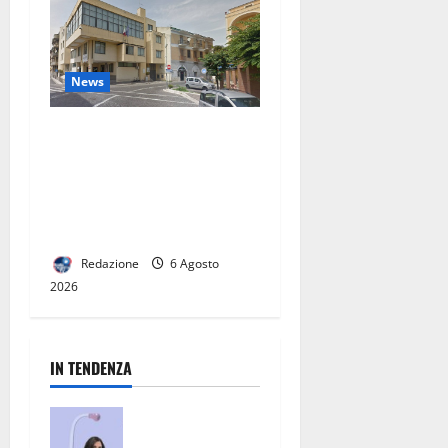
News
San Nicola la Strada,
insediate le Commissioni
consiliari permanenti: al via
la nuova fase del Consiglio
comunale
Redazione
6 Agosto
2026
IN TENDENZA
San Nicola la
Strada, un