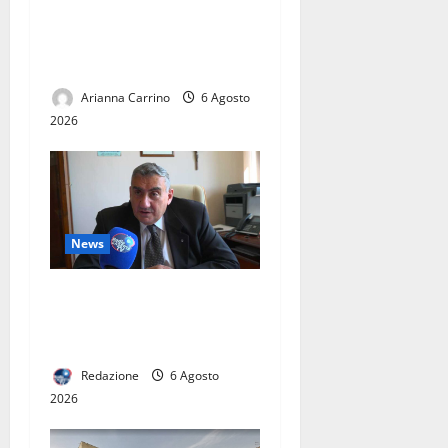
stagione 2026-2027: un
viaggio con Casertana e
Juve Caserta
Arianna Carrino
6 Agosto
2026
News
L’ASL CASERTA PORTA
L’EMODIALISI A CASA. IN
ITALIA SOLO 60 PAZIENTI
Redazione
6 Agosto
2026