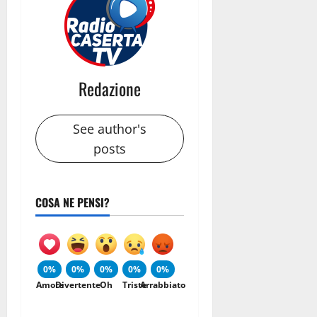
Redazione
See author's
posts
COSA NE PENSI?
0%
0%
0%
0%
0%
Amore
Divertente
Oh
Triste
Arrabbiato