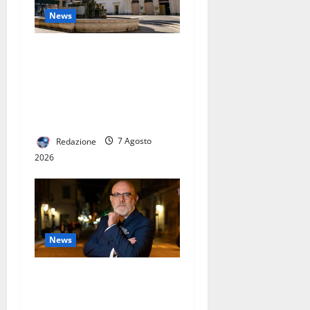
News
CONTERRANEO HOTEL A
MARCIANISE: NASCE UN
NUOVO PUNTO DI
RIFERIMENTO
DELL’OSPITALITÀ CAMPANA
Redazione
7 Agosto
2026
News
GUERRIERO LANCIA IL
PROGRAMMA “ANTI-FUFFA”: