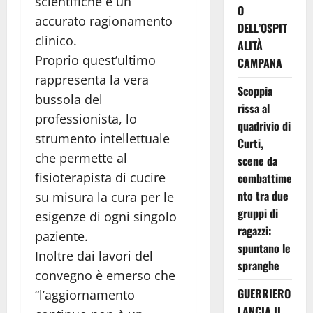
scientifiche e un
O
accurato ragionamento
DELL’OSPIT
clinico.
ALITÀ
Proprio quest’ultimo
CAMPANA
rappresenta la vera
Scoppia
bussola del
rissa al
professionista, lo
quadrivio di
strumento intellettuale
Curti,
che permette al
scene da
fisioterapista di cucire
combattime
nto tra due
su misura la cura per le
gruppi di
esigenze di ogni singolo
ragazzi:
paziente.
spuntano le
Inoltre dai lavori del
spranghe
convegno è emerso che
GUERRIERO
“l’aggiornamento
LANCIA IL