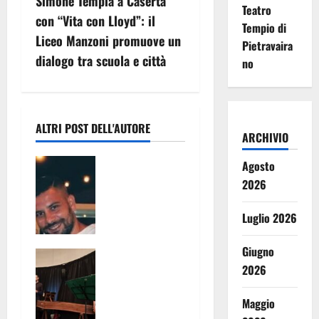
Simone Tempia a Caserta
Teatro
z
con “Vita con Lloyd”: il
Tempio di
Liceo Manzoni promuove un
Pietravaira
i
dialogo tra scuola e città
no
o
n
ALTRI POST DELL'AUTORE
e
ARCHIVIO
San Prisco
Agosto
a
Militare
2026
perde la vita
r
pochi giorni
Luglio 2026
t
la morte
della
Giugno
i
A Maddaloni
mamma,
2026
il
lascia tre
c
“traversiere
figli piccoli.
”
Maggio
Il messaggio
protagonista