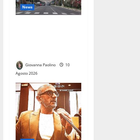
News
SAN NICOLA LA STRADA –
Galoppatoi Est e Ovest di
Viale Carlo III, arriva il via
libera della Soprintendenza:
lavori al via a settembre
Giovanna Paolino
10
Agosto 2026