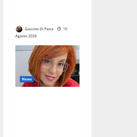
pubblico in piazza Gramsci
per il fine settimana
dedicato alla musica
Giacinto Di Patre
10
Agosto 2026
News
Il Pd di Caserta avvia il
processo di valorizzazione
politica: Rossella Borrelli
nominata Vice Segretaria
del Partito Democratico di
Caserta