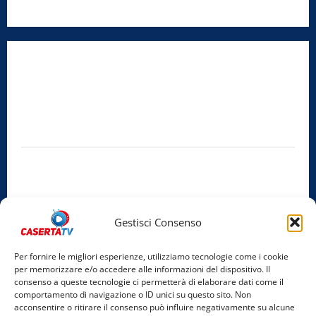
Radio Caserta TV
Editore:
SABATO NON SOLO SPORTIVO S.R.L.
Sede legale:
Via Cairoli, 19 – 81020 San Nicola la Strada (CE)
P.IVA / C.F.:
03728230610
Iscrizione al ROC:
Aut. n. 794 del 14/02/2012
Privacy Policy
Cookie Policy
Gestisci Consenso
Facebook
Per fornire le migliori esperienze, utilizziamo tecnologie come i cookie
per memorizzare e/o accedere alle informazioni del dispositivo. Il
Instagram
consenso a queste tecnologie ci permetterà di elaborare dati come il
comportamento di navigazione o ID unici su questo sito. Non
YouTube
acconsentire o ritirare il consenso può influire negativamente su alcune