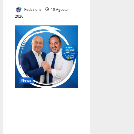
SUL TERRITORIO
Redazione
10 Agosto
2026
News
Portico di Caserta e
Macerata Campania insieme
per la sicurezza territoriale:
importante progetto di
videosorveglianza per le
due comunità.