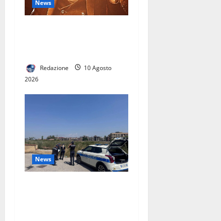
News
Via Laviano, sicurezza sì ma
non con la città paralizzata:
si intervenga subito
Redazione
10 Agosto
2026
News
POLIZIA MUNICIPALE DI
ORTA DI ATELLA –
RIPARTONO I CONTROLLI