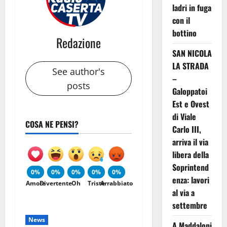
ladri in fuga
con il
bottino
Redazione
SAN NICOLA
LA STRADA
See author's
–
posts
Galoppatoi
Est e Ovest
di Viale
COSA NE PENSI?
Carlo III,
arriva il via
libera della
Soprintend
0%
0%
0%
0%
0%
enza: lavori
Amore
Divertente
Oh
Triste
Arrabbiato
al via a
settembre
News
A Maddaloni