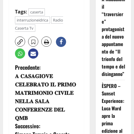
il
Tags:
caserta
“traversier
interruzioneidrica
Radio
e”
Caserta Tv
protagonist
a del nuovo
appuntame
nto de “Il
trionfo del
N
tempo e del
Precedente:
disinganno”
𝐀 𝐂𝐀𝐒𝐀𝐆𝐈𝐎𝐕𝐄
a
𝐂𝐄𝐋𝐄𝐁𝐑𝐀𝐓𝐎 𝐈𝐋 𝐏𝐑𝐈𝐌𝐎
ÈSPERO –
v
𝐌𝐀𝐓𝐑𝐈𝐌𝐎𝐍𝐈𝐎 𝐂𝐈𝐕𝐈𝐋𝐄
Sunset
𝐍𝐄𝐋𝐋𝐀 𝐒𝐀𝐋𝐀
Experience:
i
Luca Ward
𝐂𝐎𝐍𝐅𝐄𝐑𝐄𝐍𝐙𝐄 𝐃𝐄𝐋
apre la
g
𝐐𝐌𝐁
prima
Successivo:
a
edizione al