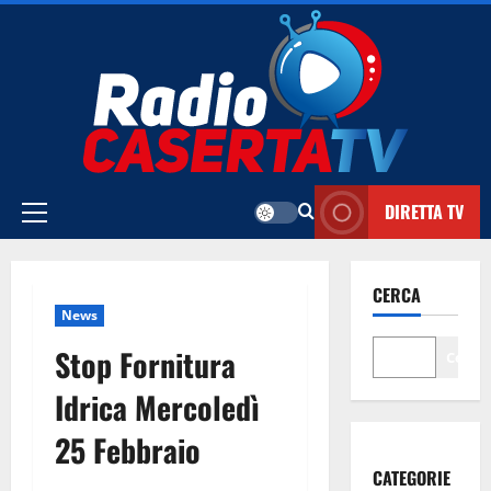
Vai
al
contenuto
DIRETTA TV
Menu
principale
CERCA
News
Stop Fornitura
Cerca
Idrica Mercoledì
25 Febbraio
CATEGORIE