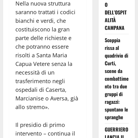
Nella nuova struttura
O
saranno trattati i codici
DELL’OSPIT
ALITÀ
bianchi e verdi, che
CAMPANA
costituiscono la gran
parte delle richieste e
Scoppia
che potranno essere
rissa al
risolti a Santa Maria
quadrivio di
Curti,
Capua Vetere senza la
scene da
necessità di un
combattime
trasferimento negli
nto tra due
ospedali di Caserta,
gruppi di
Marcianise o Aversa, già
ragazzi:
allo stremo».
spuntano le
spranghe
Il presidio di primo
GUERRIERO
intervento – continua il
LANCIA IL