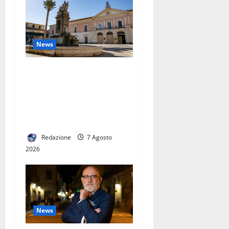
News
CONTERRANEO HOTEL A
MARCIANISE: NASCE UN
NUOVO PUNTO DI
RIFERIMENTO
DELL’OSPITALITÀ CAMPANA
Redazione
7 Agosto
2026
News