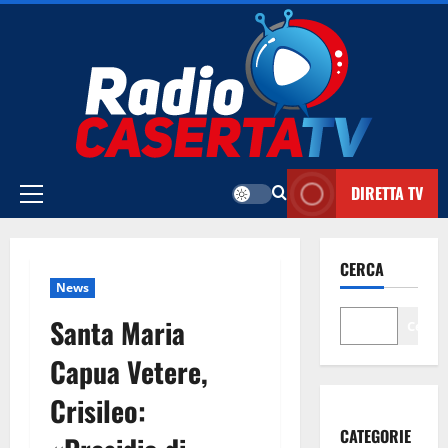
Vai
al
contenuto
DIRETTA TV
Menu
principale
CERCA
News
Santa Maria
Cerca
Capua Vetere,
Crisileo:
CATEGORIE