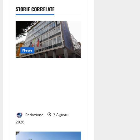
QUELLO CHE
STORIE CORRELATE
NON POSSO
FARE. VI
DICO COSA
FARÒ
DAVVERO”
News
TARI: ADOTTATI CRITERI
MENO SPEREQUATI PER IL
CALCOLO DELLA
TARIFFA. PREVISTE
RIDUZIONI PER GRAN PARTE
DELLE FAMIGLIE
Redazione
7 Agosto
2026