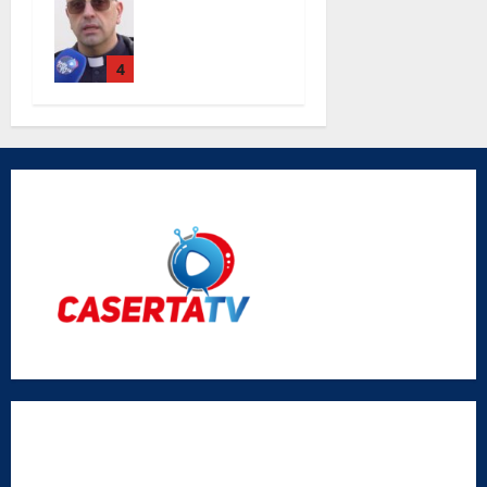
chiesa Santa
Maria Degli
Angeli le
4
parole di
don Antimo
Vigliotta
Radio Caserta TV
Editore:
SABATO NON SOLO SPORTIVO S.R.L.