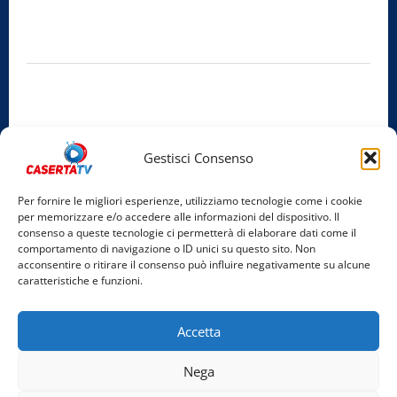
Sede legale:
Via Cairoli, 19 – 81020 San Nicola la Strada (CE)
P.IVA / C.F.:
03728230610
Iscrizione al ROC:
Aut. n. 794 del 14/02/2012
Privacy Policy
Cookie Policy
Gestisci Consenso
Facebook
Per fornire le migliori esperienze, utilizziamo tecnologie come i cookie
per memorizzare e/o accedere alle informazioni del dispositivo. Il
Instagram
consenso a queste tecnologie ci permetterà di elaborare dati come il
comportamento di navigazione o ID unici su questo sito. Non
YouTube
acconsentire o ritirare il consenso può influire negativamente su alcune
caratteristiche e funzioni.
Home
Chi Siamo
Redazione
Contatti
Partner
Accetta
Video
Rubriche
Nega
Facebook
Instagram
YouTube