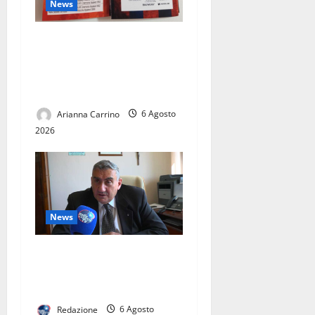
News
Pronto il calendario della
stagione 2026-2027: un
viaggio con Casertana e
Juve Caserta
Arianna Carrino
6 Agosto
2026
News
L’ASL CASERTA PORTA
L’EMODIALISI A CASA. IN
ITALIA SOLO 60 PAZIENTI
Redazione
6 Agosto