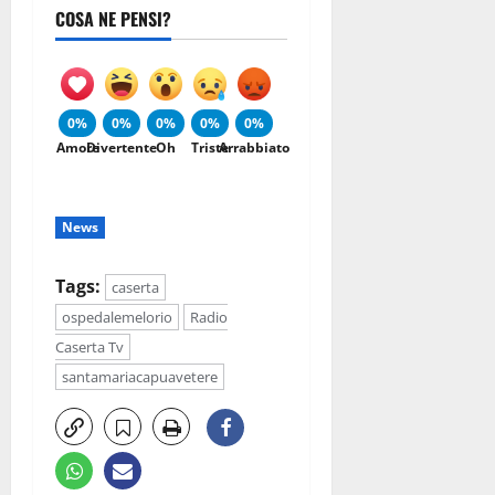
COSA NE PENSI?
0%
0%
0%
0%
0%
Amore
Divertente
Oh
Triste
Arrabbiato
News
Tags:
caserta
ospedalemelorio
Radio
Caserta Tv
santamariacapuavetere