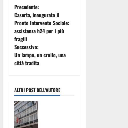
N
Precedente:
Caserta, inaugurato il
a
Pronto Intervento Sociale:
v
assistenza h24 per i più
fragili
i
Successivo:
g
Un lampo, un crollo, una
città tradita
a
z
i
ALTRI POST DELL'AUTORE
o
TARI:
ADOTTATI
n
CRITERI
MENO