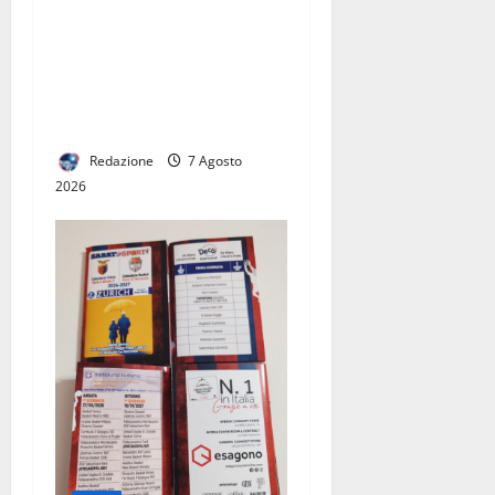
GUERRIERO LANCIA IL
PROGRAMMA “ANTI-FUFFA”:
“NON VI RACCONTO QUELLO
CHE NON POSSO FARE. VI
DICO COSA FARÒ DAVVERO”
Redazione
7 Agosto
2026