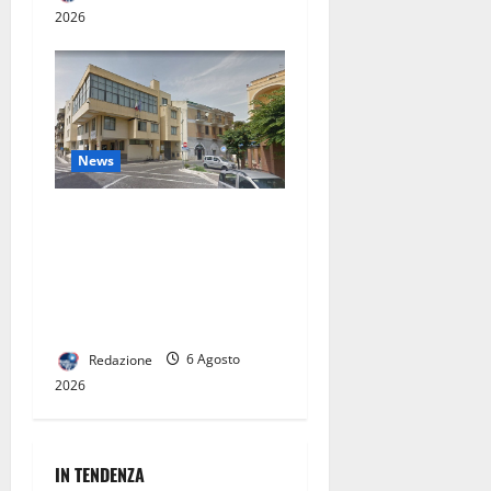
2026
News
San Nicola la Strada,
insediate le Commissioni
consiliari permanenti: al via
la nuova fase del Consiglio
comunale
Redazione
6 Agosto
2026
IN TENDENZA