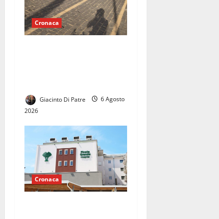
Cronaca
Vaccheria nel degrado,
invasione dei barbari: di
notte è terra di nessuno, la
rabbia dei residenti
Giacinto Di Patre
6 Agosto
2026
Cronaca
Pronto Soccorso con servizi
ridotti alla clinica