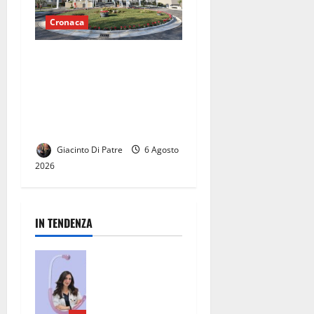
Cronaca
Al Pineta Grande ridotta
l’attività di pronto
soccorso: “La Regione
decida su questa
problematica”.
Giacinto Di Patre
6 Agosto
2026
IN TENDENZA
San Nicola la
Strada, un
punto di
riferimento