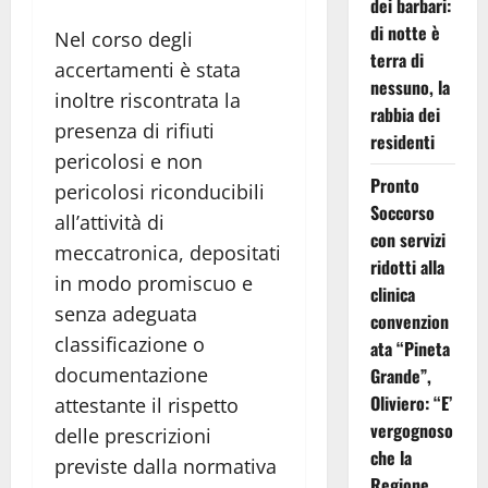
dei barbari:
di notte è
Nel corso degli
terra di
accertamenti è stata
nessuno, la
inoltre riscontrata la
rabbia dei
presenza di rifiuti
residenti
pericolosi e non
Pronto
pericolosi riconducibili
Soccorso
all’attività di
con servizi
meccatronica, depositati
ridotti alla
in modo promiscuo e
clinica
senza adeguata
convenzion
classificazione o
ata “Pineta
documentazione
Grande”,
Oliviero: “E’
attestante il rispetto
vergognoso
delle prescrizioni
che la
previste dalla normativa
Regione