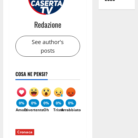
Redazione
See author's
posts
COSA NE PENSI?
0%
0%
0%
0%
0%
Amore
Divertente
Oh
Triste
Arrabbiato
Cronaca