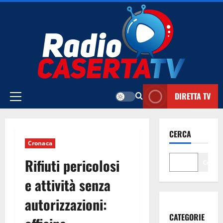
Vai
al
contenuto
DIRETTA TV
Menu
principale
CERCA
Cronaca
Rifiuti pericolosi
Cerca
e attività senza
autorizzazioni:
CATEGORIE