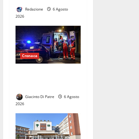
Redazione
6 Agosto
2026
Cronaca
Strage in autostrada:
55enne a piedi si lancia
contro un furgone.
Giacinto Di Patre
6 Agosto
2026