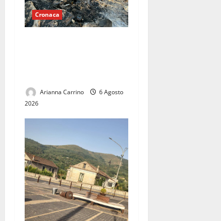
Cronaca
Mondragone brucia nel
silenzio: un territorio
abbandonato tra roghi e
discariche abusive
Arianna Carrino
6 Agosto
2026