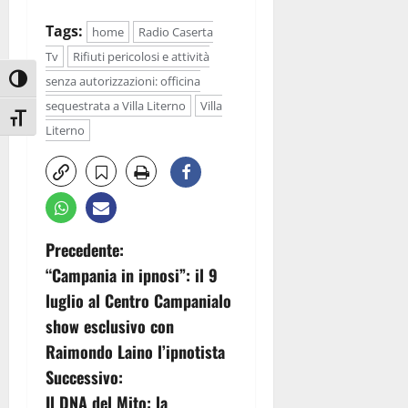
Tags:
home
Radio Caserta
Tv
Rifiuti pericolosi e attività
senza autorizzazioni: officina
Attiva/disattiva alto contrasto
sequestrata a Villa Literno
Villa
Attiva/disattiva dimensione testo
Literno
N
Precedente:
“Campania in ipnosi”: il 9
a
luglio al Centro Campanialo
v
show esclusivo con
Raimondo Laino l’ipnotista
i
Successivo:
g
Il DNA del Mito: la