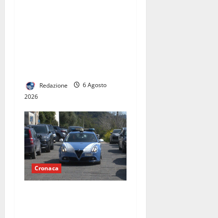
convenzionata “Pineta
Grande”, Oliviero: “E’
vergognoso che la Regione
non se ne occupi, ora un
Consiglio Regionale
urgente”
Redazione
6 Agosto
2026
Cronaca
Maddaloni, incendiò tre
furgoni di un’azienda:
denunciato un anziano